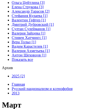
Ольга Цейтлина [3]
Елена Струкова [3]
Александр Тарасов [2]
Стефания Кулаева [1]
Валентин Гефтер [1]
Дмитрий Дубровский [1]
Султан Сулейманов [1]
Валерия Зайцева [1]
Стивен Хатчингс [1]
Верa Тольц [1]
Вадим Карастелев [1]
Валерия Ахметьева [1]
Антон Шеховцов [1]
Показать все
Архив
2025 [2]
Главная
Русский национализм и ксенофобия
2013
Март