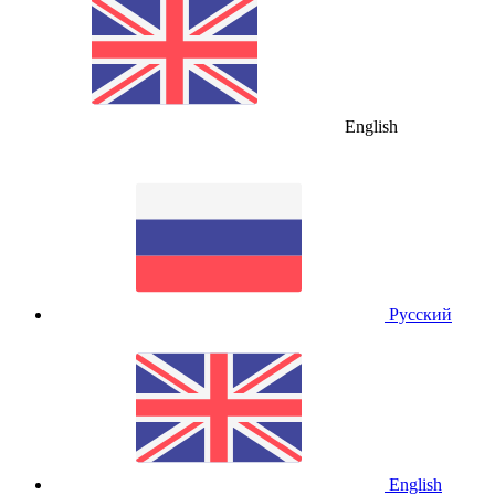
English
Русский
English