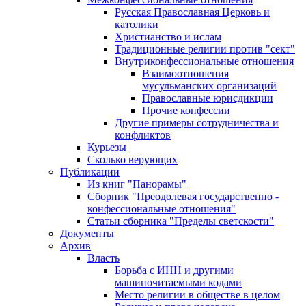
Русская Православная Церковь и
католики
Христианство и ислам
Традиционные религии против "сект"
Внутриконфессиональные отношения
Взаимоотношения
мусульманских организаций
Православные юрисдикции
Прочие конфессии
Другие примеры сотрудничества и
конфликтов
Курьезы
Сколько верующих
Публикации
Из книг "Панорамы"
Сборник "Преодолевая государственно -
конфессиональные отношения"
Статьи сборника "Пределы светскости"
Документы
Архив
Власть
Борьба с ИНН и другими
машиночитаемыми кодами
Место религии в обществе в целом