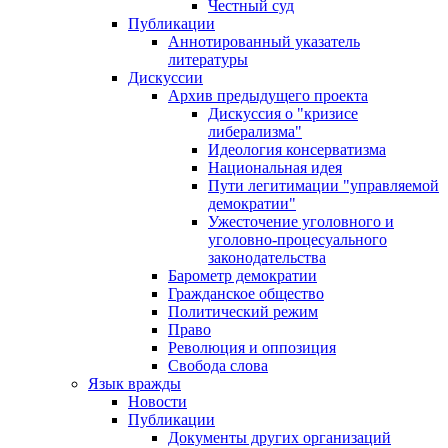
Честный суд
Публикации
Аннотированный указатель
литературы
Дискуссии
Архив предыдущего проекта
Дискуссия о "кризисе
либерализма"
Идеология консерватизма
Национальная идея
Пути легитимации "управляемой
демократии"
Ужесточение уголовного и
уголовно-процесуального
законодательства
Барометр демократии
Гражданское общество
Политический режим
Право
Революция и оппозиция
Свобода слова
Язык вражды
Новости
Публикации
Документы других организаций