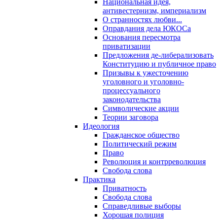
Национальная идея,
антивестернизм, империализм
О странностях любви...
Оправдания дела ЮКОСа
Основания пересмотра
приватизации
Предложения де-либерализовать
Конституцию и публичное право
Призывы к ужесточению
уголовного и уголовно-
процессуального
законодательства
Символические акции
Теории заговора
Идеология
Гражданское общество
Политический режим
Право
Революция и контрреволюция
Свобода слова
Практика
Приватность
Свобода слова
Справедливые выборы
Хорошая полиция