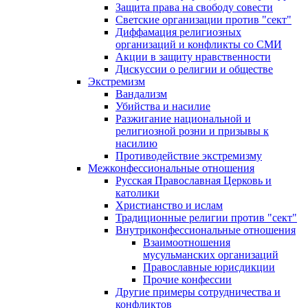
Защита права на свободу совести
Светские организации против "сект"
Диффамация религиозных
организаций и конфликты со СМИ
Акции в защиту нравственности
Дискуссии о религии и обществе
Экстремизм
Вандализм
Убийства и насилие
Разжигание национальной и
религиозной розни и призывы к
насилию
Противодействие экстремизму
Межконфессиональные отношения
Русская Православная Церковь и
католики
Христианство и ислам
Традиционные религии против "сект"
Внутриконфессиональные отношения
Взаимоотношения
мусульманских организаций
Православные юрисдикции
Прочие конфессии
Другие примеры сотрудничества и
конфликтов