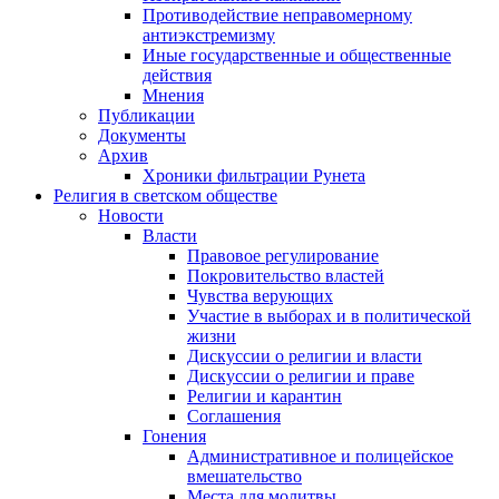
Противодействие неправомерному
антиэкстремизму
Иные государственные и общественные
действия
Мнения
Публикации
Документы
Архив
Хроники фильтрации Рунета
Религия в светском обществе
Новости
Власти
Правовое регулирование
Покровительство властей
Чувства верующих
Участие в выборах и в политической
жизни
Дискуссии о религии и власти
Дискуссии о религии и праве
Религии и карантин
Соглашения
Гонения
Административное и полицейское
вмешательство
Места для молитвы