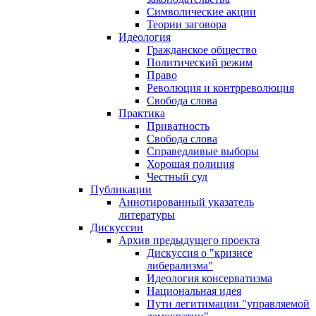
Символические акции
Теории заговора
Идеология
Гражданское общество
Политический режим
Право
Революция и контрреволюция
Свобода слова
Практика
Приватность
Свобода слова
Справедливые выборы
Хорошая полиция
Честный суд
Публикации
Аннотированный указатель
литературы
Дискуссии
Архив предыдущего проекта
Дискуссия о "кризисе
либерализма"
Идеология консерватизма
Национальная идея
Пути легитимации "управляемой