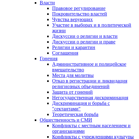
Власти
Правовое регулирование
Покровительство властей
Чувства верующих
Участие в выборах и в политической
жизни
Дискуссии о религии и власти
Дискуссии о религии и праве
Религии и карантин
Соглашения
Гонения
Административное и полицейское
вмешательство
Места для молитвы
Отказ в регистрации и ликвидация
религиозных объединений
Защита от гонений
Негосударственная дискриминация
Дискриминация и борьба с
"сектантами"
Теоретическая борьба
Общественность и СМИ
Конфликты с местным населением и
организациями
Конфликты с учреждениями культуры