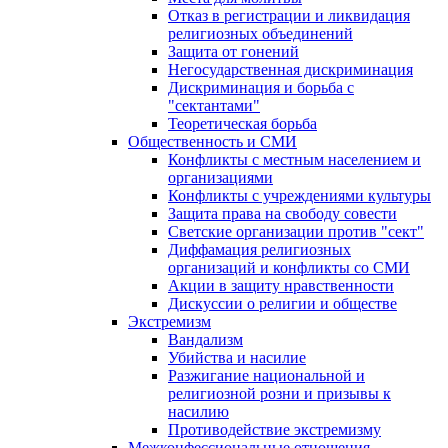
Отказ в регистрации и ликвидация
религиозных объединений
Защита от гонений
Негосударственная дискриминация
Дискриминация и борьба с
"сектантами"
Теоретическая борьба
Общественность и СМИ
Конфликты с местным населением и
организациями
Конфликты с учреждениями культуры
Защита права на свободу совести
Светские организации против "сект"
Диффамация религиозных
организаций и конфликты со СМИ
Акции в защиту нравственности
Дискуссии о религии и обществе
Экстремизм
Вандализм
Убийства и насилие
Разжигание национальной и
религиозной розни и призывы к
насилию
Противодействие экстремизму
Межконфессиональные отношения