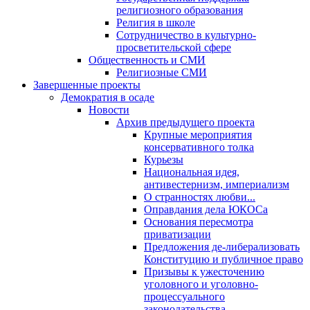
религиозного образования
Религия в школе
Сотрудничество в культурно-
просветительской сфере
Общественность и СМИ
Религиозные СМИ
Завершенные проекты
Демократия в осаде
Новости
Архив предыдущего проекта
Крупные мероприятия
консервативного толка
Курьезы
Национальная идея,
антивестернизм, империализм
О странностях любви...
Оправдания дела ЮКОСа
Основания пересмотра
приватизации
Предложения де-либерализовать
Конституцию и публичное право
Призывы к ужесточению
уголовного и уголовно-
процессуального
законодательства