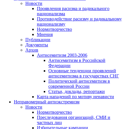
Новости
Проявления расизма и радикального
национализма
Противодействие расизму и радикальному
национализму
Нормотворчество
Мнения
Публикации
Документы
Архив
Антисемитизм 2003-2006
Антисемитизм в Российской
Федерации
Основные тенденции проявлений
антисемитизма в государствах СНГ
Политический антисемитизм в
современной России
Статьи, доклады, репортажи
Карта нападений по мотиву ненависти
Неправомерный антиэкстремизм
Новости
Нормотворчество
Преследования организаций, СМИ и
частных лиц
Избирательные кампании