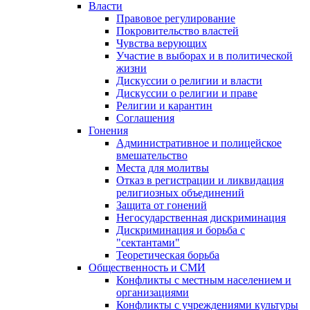
Власти
Правовое регулирование
Покровительство властей
Чувства верующих
Участие в выборах и в политической
жизни
Дискуссии о религии и власти
Дискуссии о религии и праве
Религии и карантин
Соглашения
Гонения
Административное и полицейское
вмешательство
Места для молитвы
Отказ в регистрации и ликвидация
религиозных объединений
Защита от гонений
Негосударственная дискриминация
Дискриминация и борьба с
"сектантами"
Теоретическая борьба
Общественность и СМИ
Конфликты с местным населением и
организациями
Конфликты с учреждениями культуры