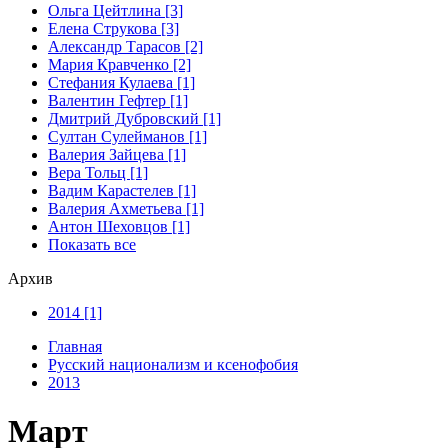
Ольга Цейтлина [3]
Елена Струкова [3]
Александр Тарасов [2]
Мария Кравченко [2]
Стефания Кулаева [1]
Валентин Гефтер [1]
Дмитрий Дубровский [1]
Султан Сулейманов [1]
Валерия Зайцева [1]
Верa Тольц [1]
Вадим Карастелев [1]
Валерия Ахметьева [1]
Антон Шеховцов [1]
Показать все
Архив
2014 [1]
Главная
Русский национализм и ксенофобия
2013
Март