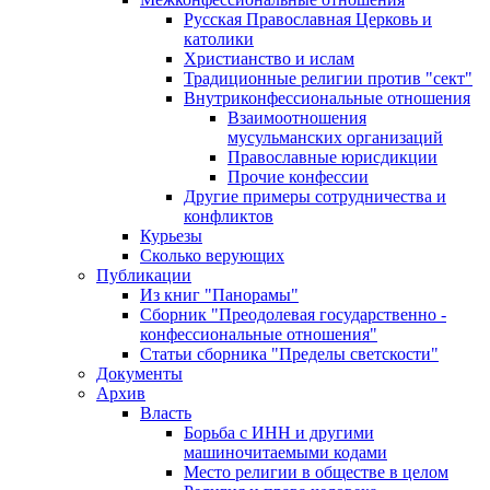
Русская Православная Церковь и
католики
Христианство и ислам
Традиционные религии против "сект"
Внутриконфессиональные отношения
Взаимоотношения
мусульманских организаций
Православные юрисдикции
Прочие конфессии
Другие примеры сотрудничества и
конфликтов
Курьезы
Сколько верующих
Публикации
Из книг "Панорамы"
Сборник "Преодолевая государственно -
конфессиональные отношения"
Статьи сборника "Пределы светскости"
Документы
Архив
Власть
Борьба с ИНН и другими
машиночитаемыми кодами
Место религии в обществе в целом