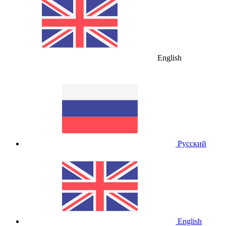
English
Русский
English