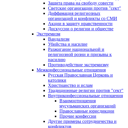
Защита права на свободу совести
Светские организации против "сект"
Диффамация религиозных
организаций и конфликты со СМИ
Акции в защиту нравственности
Дискуссии о религии и обществе
Экстремизм
Вандализм
Убийства и насилие
Разжигание национальной и
религиозной розни и призывы к
насилию
Противодействие экстремизму
Межконфессиональные отношения
Русская Православная Церковь и
католики
Христианство и ислам
Традиционные религии против "сект"
Внутриконфессиональные отношения
Взаимоотношения
мусульманских организаций
Православные юрисдикции
Прочие конфессии
Другие примеры сотрудничества и
конфликтов