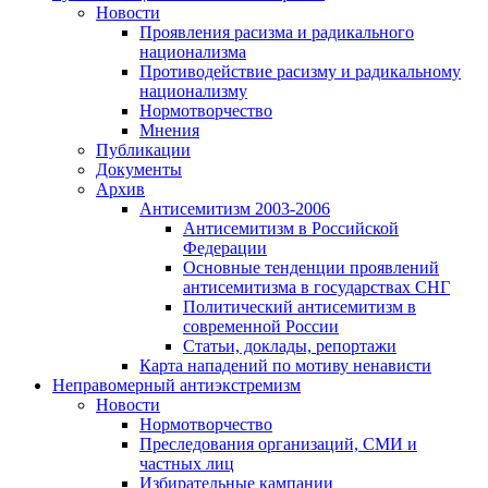
Новости
Проявления расизма и радикального
национализма
Противодействие расизму и радикальному
национализму
Нормотворчество
Мнения
Публикации
Документы
Архив
Антисемитизм 2003-2006
Антисемитизм в Российской
Федерации
Основные тенденции проявлений
антисемитизма в государствах СНГ
Политический антисемитизм в
современной России
Статьи, доклады, репортажи
Карта нападений по мотиву ненависти
Неправомерный антиэкстремизм
Новости
Нормотворчество
Преследования организаций, СМИ и
частных лиц
Избирательные кампании