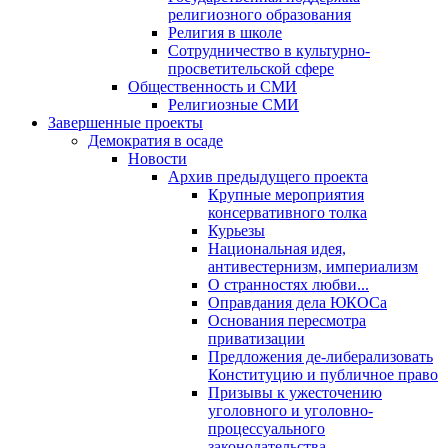
религиозного образования
Религия в школе
Сотрудничество в культурно-
просветительской сфере
Общественность и СМИ
Религиозные СМИ
Завершенные проекты
Демократия в осаде
Новости
Архив предыдущего проекта
Крупные мероприятия
консервативного толка
Курьезы
Национальная идея,
антивестернизм, империализм
О странностях любви...
Оправдания дела ЮКОСа
Основания пересмотра
приватизации
Предложения де-либерализовать
Конституцию и публичное право
Призывы к ужесточению
уголовного и уголовно-
процессуального
законодательства