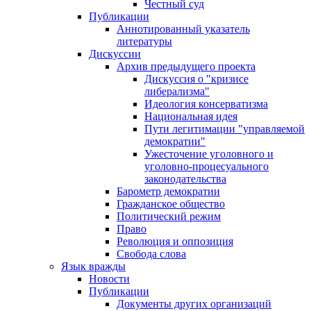
Честный суд
Публикации
Аннотированный указатель
литературы
Дискуссии
Архив предыдущего проекта
Дискуссия о "кризисе
либерализма"
Идеология консерватизма
Национальная идея
Пути легитимации "управляемой
демократии"
Ужесточение уголовного и
уголовно-процесуального
законодательства
Барометр демократии
Гражданское общество
Политический режим
Право
Революция и оппозиция
Свобода слова
Язык вражды
Новости
Публикации
Документы других организаций