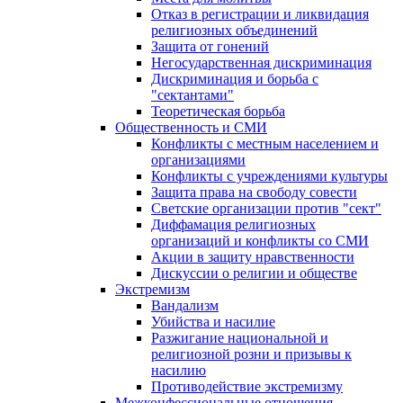
Отказ в регистрации и ликвидация
религиозных объединений
Защита от гонений
Негосударственная дискриминация
Дискриминация и борьба с
"сектантами"
Теоретическая борьба
Общественность и СМИ
Конфликты с местным населением и
организациями
Конфликты с учреждениями культуры
Защита права на свободу совести
Светские организации против "сект"
Диффамация религиозных
организаций и конфликты со СМИ
Акции в защиту нравственности
Дискуссии о религии и обществе
Экстремизм
Вандализм
Убийства и насилие
Разжигание национальной и
религиозной розни и призывы к
насилию
Противодействие экстремизму
Межконфессиональные отношения