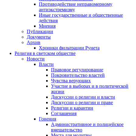
Противодействие неправомерному
антиэкстремизму
Иные государственные и общественные
действия
Мнения
Публикации
Документы
Архив
Хроники фильтрации Рунета
Религия в светском обществе
Новости
Власти
Правовое регулирование
Покровительство властей
Чувства верующих
Участие в выборах и в политической
жизни
Дискуссии о религии и власти
Дискуссии о религии и праве
Религии и карантин
Соглашения
Гонения
Административное и полицейское
вмешательство
Места для молитвы