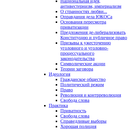
Национальная идея,
антивестернизм, империализм
О странностях любви...
Оправдания дела ЮКОСа
Основания пересмотра
приватизации
Предложения де-либерализовать
Конституцию и публичное право
Призывы к ужесточению
уголовного и уголовно-
процессуального
законодательства
Символические акции
Теории заговора
Идеология
Гражданское общество
Политический режим
Право
Революция и контрреволюция
Свобода слова
Практика
Приватность
Свобода слова
Справедливые выборы
Хорошая полиция