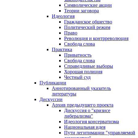
Символические акции
Теории заговора
Идеология
Гражданское общество
Политический режим
Право
Революция и контрреволюция
Свобода слова
Практика
Приватность
Свобода слова
Справедливые выборы
Хорошая полиция
Честный суд
Публикации
Аннотированный указатель
литературы
Дискуссии
Архив предыдущего проекта
Дискуссия о "кризисе
либерализма"
Идеология консерватизма
Национальная идея
Пути легитимации "управляемой