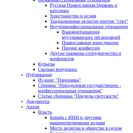
Русская Православная Церковь и
католики
Христианство и ислам
Традиционные религии против "сект"
Внутриконфессиональные отношения
Взаимоотношения
мусульманских организаций
Православные юрисдикции
Прочие конфессии
Другие примеры сотрудничества и
конфликтов
Курьезы
Сколько верующих
Публикации
Из книг "Панорамы"
Сборник "Преодолевая государственно -
конфессиональные отношения"
Статьи сборника "Пределы светскости"
Документы
Архив
Власть
Борьба с ИНН и другими
машиночитаемыми кодами
Место религии в обществе в целом