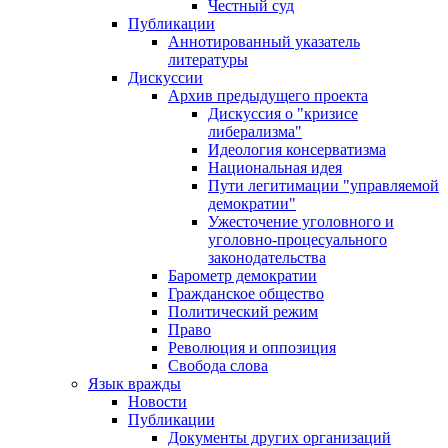
Честный суд
Публикации
Аннотированный указатель
литературы
Дискуссии
Архив предыдущего проекта
Дискуссия о "кризисе
либерализма"
Идеология консерватизма
Национальная идея
Пути легитимации "управляемой
демократии"
Ужесточение уголовного и
уголовно-процесуального
законодательства
Барометр демократии
Гражданское общество
Политический режим
Право
Революция и оппозиция
Свобода слова
Язык вражды
Новости
Публикации
Документы других организаций