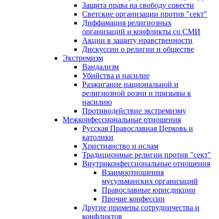
Защита права на свободу совести
Светские организации против "сект"
Диффамация религиозных
организаций и конфликты со СМИ
Акции в защиту нравственности
Дискуссии о религии и обществе
Экстремизм
Вандализм
Убийства и насилие
Разжигание национальной и
религиозной розни и призывы к
насилию
Противодействие экстремизму
Межконфессиональные отношения
Русская Православная Церковь и
католики
Христианство и ислам
Традиционные религии против "сект"
Внутриконфессиональные отношения
Взаимоотношения
мусульманских организаций
Православные юрисдикции
Прочие конфессии
Другие примеры сотрудничества и
конфликтов