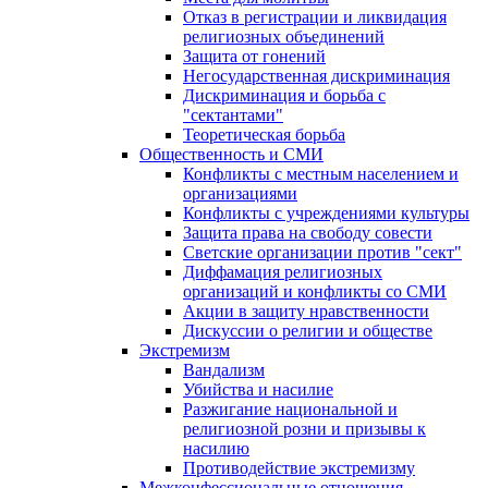
Отказ в регистрации и ликвидация
религиозных объединений
Защита от гонений
Негосударственная дискриминация
Дискриминация и борьба с
"сектантами"
Теоретическая борьба
Общественность и СМИ
Конфликты с местным населением и
организациями
Конфликты с учреждениями культуры
Защита права на свободу совести
Светские организации против "сект"
Диффамация религиозных
организаций и конфликты со СМИ
Акции в защиту нравственности
Дискуссии о религии и обществе
Экстремизм
Вандализм
Убийства и насилие
Разжигание национальной и
религиозной розни и призывы к
насилию
Противодействие экстремизму
Межконфессиональные отношения