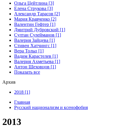
Ольга Цейтлина [3]
Елена Струкова [3]
Александр Тарасов [2]
Мария Кравченко [2]
Валентин Гефтер [1]
Дмитрий Дубровский [1]
Султан Сулейманов [1]
Валерия Зайцева [1]
Стивен Хатчингс [1]
Верa Тольц [1]
Вадим Карастелев [1]
Валерия Ахметьева [1]
Антон Шеховцов [1]
Показать все
Архив
2018 [1]
Главная
Русский национализм и ксенофобия
2013