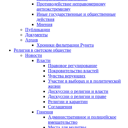
Противодействие неправомерному
антиэкстремизму
Иные государственные и общественные
действия
Мнения
Публикации
Документы
Архив
Хроники фильтрации Рунета
Религия в светском обществе
Новости
Власти
Правовое регулирование
Покровительство властей
Чувства верующих
Участие в выборах и в политической
жизни
Дискуссии о религии и власти
Дискуссии о религии и праве
Религии и карантин
Соглашения
Гонения
Административное и полицейское
вмешательство
Места для молитвы