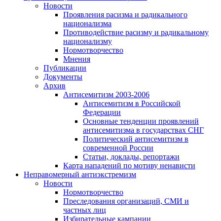
Новости
Проявления расизма и радикального
национализма
Противодействие расизму и радикальному
национализму
Нормотворчество
Мнения
Публикации
Документы
Архив
Антисемитизм 2003-2006
Антисемитизм в Российской
Федерации
Основные тенденции проявлений
антисемитизма в государствах СНГ
Политический антисемитизм в
современной России
Статьи, доклады, репортажи
Карта нападений по мотиву ненависти
Неправомерный антиэкстремизм
Новости
Нормотворчество
Преследования организаций, СМИ и
частных лиц
Избирательные кампании