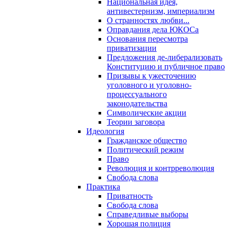
Национальная идея,
антивестернизм, империализм
О странностях любви...
Оправдания дела ЮКОСа
Основания пересмотра
приватизации
Предложения де-либерализовать
Конституцию и публичное право
Призывы к ужесточению
уголовного и уголовно-
процессуального
законодательства
Символические акции
Теории заговора
Идеология
Гражданское общество
Политический режим
Право
Революция и контрреволюция
Свобода слова
Практика
Приватность
Свобода слова
Справедливые выборы
Хорошая полиция