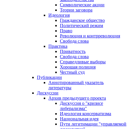
Символические акции
Теории заговора
Идеология
Гражданское общество
Политический режим
Право
Революция и контрреволюция
Свобода слова
Практика
Приватность
Свобода слова
Справедливые выборы
Хорошая полиция
Честный суд
Публикации
Аннотированный указатель
литературы
Дискуссии
Архив предыдущего проекта
Дискуссия о "кризисе
либерализма"
Идеология консерватизма
Национальная идея
Пути легитимации "управляемой