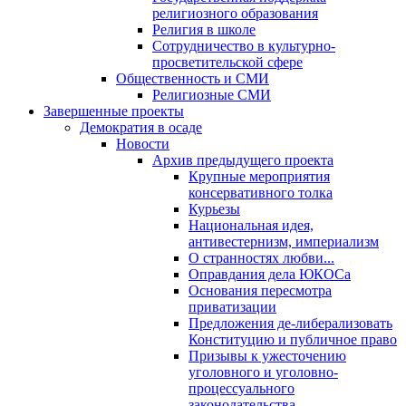
религиозного образования
Религия в школе
Сотрудничество в культурно-
просветительской сфере
Общественность и СМИ
Религиозные СМИ
Завершенные проекты
Демократия в осаде
Новости
Архив предыдущего проекта
Крупные мероприятия
консервативного толка
Курьезы
Национальная идея,
антивестернизм, империализм
О странностях любви...
Оправдания дела ЮКОСа
Основания пересмотра
приватизации
Предложения де-либерализовать
Конституцию и публичное право
Призывы к ужесточению
уголовного и уголовно-
процессуального
законодательства