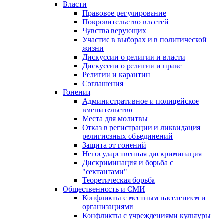
Власти
Правовое регулирование
Покровительство властей
Чувства верующих
Участие в выборах и в политической
жизни
Дискуссии о религии и власти
Дискуссии о религии и праве
Религии и карантин
Соглашения
Гонения
Административное и полицейское
вмешательство
Места для молитвы
Отказ в регистрации и ликвидация
религиозных объединений
Защита от гонений
Негосударственная дискриминация
Дискриминация и борьба с
"сектантами"
Теоретическая борьба
Общественность и СМИ
Конфликты с местным населением и
организациями
Конфликты с учреждениями культуры