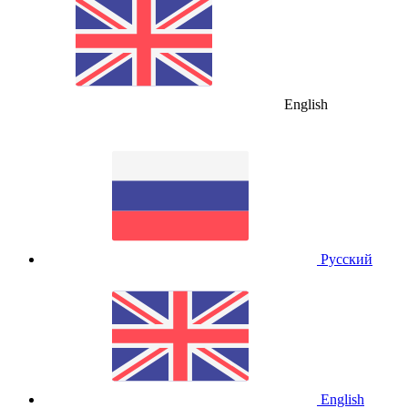
English
Русский
English