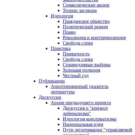
Символические акции
Теории заговора
Идеология
Гражданское общество
Политический режим
Право
Революция и контрреволюция
Свобода слова
Практика
Приватность
Свобода слова
Справедливые выборы
Хорошая полиция
Честный суд
Публикации
Аннотированный указатель
литературы
Дискуссии
Архив предыдущего проекта
Дискуссия о "кризисе
либерализма"
Идеология консерватизма
Национальная идея
Пути легитимации "управляемой