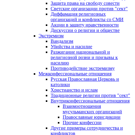
Защита права на свободу совести
Светские организации против "сект"
Диффамация религиозных
организаций и конфликты со СМИ
Акции в защиту нравственности
Дискуссии о религии и обществе
Экстремизм
Вандализм
Убийства и насилие
Разжигание национальной и
религиозной розни и призывы к
насилию
Противодействие экстремизму
Межконфессиональные отношения
Русская Православная Церковь и
католики
Христианство и ислам
Традиционные религии против "сект"
Внутриконфессиональные отношения
Взаимоотношения
мусульманских организаций
Православные юрисдикции
Прочие конфессии
Другие примеры сотрудничества и
конфликтов