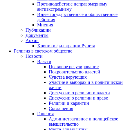
Противодействие неправомерному
антиэкстремизму
Иные государственные и общественные
действия
Мнения
Публикации
Документы
Архив
Хроники фильтрации Рунета
Религия в светском обществе
Новости
Власти
Правовое регулирование
Покровительство властей
Чувства верующих
Участие в выборах и в политической
жизни
Дискуссии о религии и власти
Дискуссии о религии и праве
Религии и карантин
Соглашения
Гонения
Административное и полицейское
вмешательство
Места для молитвы