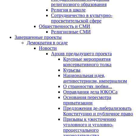
религиозного образования
Религия в школе
Сотрудничество в культурно-
просветительской сфере
Общественность и СМИ
Религиозные СМИ
Завершенные проекты
Демократия в осаде
Новости
Архив предыдущего проекта
Крупные мероприятия
консервативного толка
Курьезы
Национальная идея,
антивестернизм, империализм
О странностях любви...
Оправдания дела ЮКОСа
Основания пересмотра
приватизации
Предложения де-либерализовать
Конституцию и публичное право
Призывы к ужесточению
уголовного и уголовно-
процессуального
законодательства