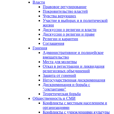
Власти
Правовое регулирование
Покровительство властей
Чувства верующих
Участие в выборах и в политической
жизни
Дискуссии о религии и власти
Дискуссии о религии и праве
Религии и карантин
Соглашения
Гонения
Административное и полицейское
вмешательство
Места для молитвы
Отказ в регистрации и ликвидация
религиозных объединений
Защита от гонений
Негосударственная дискриминация
Дискриминация и борьба с
"сектантами"
Теоретическая борьба
Общественность и СМИ
Конфликты с местным населением и
организациями
Конфликты с учреждениями культуры