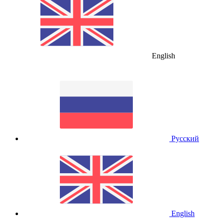
English
Русский
English