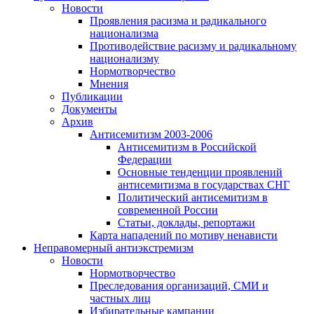
Новости
Проявления расизма и радикального
национализма
Противодействие расизму и радикальному
национализму
Нормотворчество
Мнения
Публикации
Документы
Архив
Антисемитизм 2003-2006
Антисемитизм в Российской
Федерации
Основные тенденции проявлений
антисемитизма в государствах СНГ
Политический антисемитизм в
современной России
Статьи, доклады, репортажи
Карта нападений по мотиву ненависти
Неправомерный антиэкстремизм
Новости
Нормотворчество
Преследования организаций, СМИ и
частных лиц
Избирательные кампании