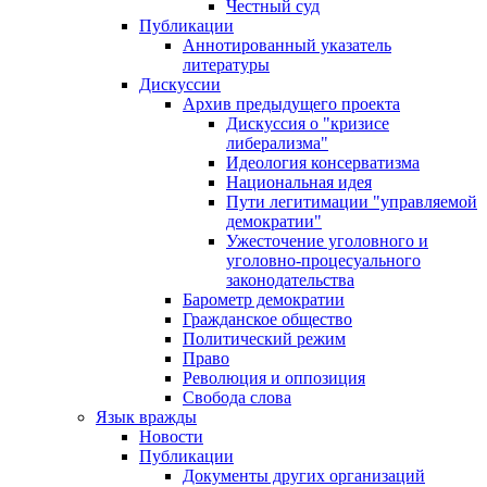
Честный суд
Публикации
Аннотированный указатель
литературы
Дискуссии
Архив предыдущего проекта
Дискуссия о "кризисе
либерализма"
Идеология консерватизма
Национальная идея
Пути легитимации "управляемой
демократии"
Ужесточение уголовного и
уголовно-процесуального
законодательства
Барометр демократии
Гражданское общество
Политический режим
Право
Революция и оппозиция
Свобода слова
Язык вражды
Новости
Публикации
Документы других организаций