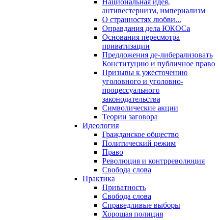
Национальная идея,
антивестернизм, империализм
О странностях любви...
Оправдания дела ЮКОСа
Основания пересмотра
приватизации
Предложения де-либерализовать
Конституцию и публичное право
Призывы к ужесточению
уголовного и уголовно-
процессуального
законодательства
Символические акции
Теории заговора
Идеология
Гражданское общество
Политический режим
Право
Революция и контрреволюция
Свобода слова
Практика
Приватность
Свобода слова
Справедливые выборы
Хорошая полиция