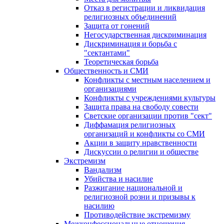
Отказ в регистрации и ликвидация
религиозных объединений
Защита от гонений
Негосударственная дискриминация
Дискриминация и борьба с
"сектантами"
Теоретическая борьба
Общественность и СМИ
Конфликты с местным населением и
организациями
Конфликты с учреждениями культуры
Защита права на свободу совести
Светские организации против "сект"
Диффамация религиозных
организаций и конфликты со СМИ
Акции в защиту нравственности
Дискуссии о религии и обществе
Экстремизм
Вандализм
Убийства и насилие
Разжигание национальной и
религиозной розни и призывы к
насилию
Противодействие экстремизму
Межконфессиональные отношения