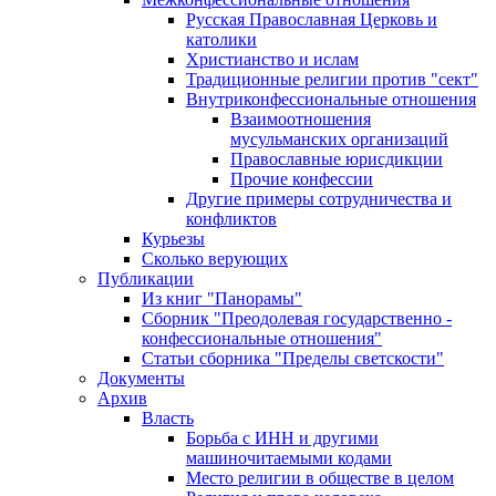
Русская Православная Церковь и
католики
Христианство и ислам
Традиционные религии против "сект"
Внутриконфессиональные отношения
Взаимоотношения
мусульманских организаций
Православные юрисдикции
Прочие конфессии
Другие примеры сотрудничества и
конфликтов
Курьезы
Сколько верующих
Публикации
Из книг "Панорамы"
Сборник "Преодолевая государственно -
конфессиональные отношения"
Статьи сборника "Пределы светскости"
Документы
Архив
Власть
Борьба с ИНН и другими
машиночитаемыми кодами
Место религии в обществе в целом