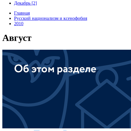
Декабрь [2]
Главная
Русский национализм и ксенофобия
2010
Август