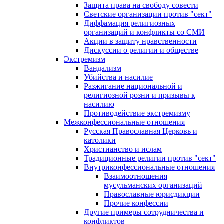
Защита права на свободу совести
Светские организации против "сект"
Диффамация религиозных
организаций и конфликты со СМИ
Акции в защиту нравственности
Дискуссии о религии и обществе
Экстремизм
Вандализм
Убийства и насилие
Разжигание национальной и
религиозной розни и призывы к
насилию
Противодействие экстремизму
Межконфессиональные отношения
Русская Православная Церковь и
католики
Христианство и ислам
Традиционные религии против "сект"
Внутриконфессиональные отношения
Взаимоотношения
мусульманских организаций
Православные юрисдикции
Прочие конфессии
Другие примеры сотрудничества и
конфликтов