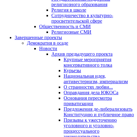
религиозного образования
Религия в школе
Сотрудничество в культурно-
просветительской сфере
Общественность и СМИ
Религиозные СМИ
Завершенные проекты
Демократия в осаде
Новости
Архив предыдущего проекта
Крупные мероприятия
консервативного толка
Курьезы
Национальная идея,
антивестернизм, империализм
О странностях любви...
Оправдания дела ЮКОСа
Основания пересмотра
приватизации
Предложения де-либерализовать
Конституцию и публичное право
Призывы к ужесточению
уголовного и уголовно-
процессуального
законодательства