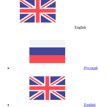
English
Русский
English