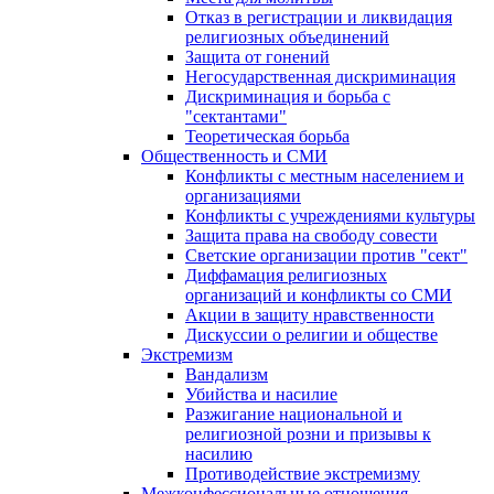
Отказ в регистрации и ликвидация
религиозных объединений
Защита от гонений
Негосударственная дискриминация
Дискриминация и борьба с
"сектантами"
Теоретическая борьба
Общественность и СМИ
Конфликты с местным населением и
организациями
Конфликты с учреждениями культуры
Защита права на свободу совести
Светские организации против "сект"
Диффамация религиозных
организаций и конфликты со СМИ
Акции в защиту нравственности
Дискуссии о религии и обществе
Экстремизм
Вандализм
Убийства и насилие
Разжигание национальной и
религиозной розни и призывы к
насилию
Противодействие экстремизму
Межконфессиональные отношения