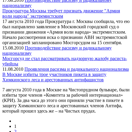
17.08.2010
Противодействие расизму и радикальному
национализму
Прокуратура Москвы требует признать движение "Армия
воли народа" экстремистским
17 августа 2010 года Прокуратура г. Москвы сообщила, что ею
был направлено заявление в Московский городской суд о
признании движения «Армия воли народа» экстремистским.
Начало рассмотрения иска о признании АВН экстремистской
организацией запланировано Мосгорсудом на 15 сентября.
15.08.2010
Противодействие расизму и радикальному
национализму
Мосгорсуд не стал рассматривать надзорную жалобу расиста-
убийцы
11.08.2010
Проявления расизма и радикального национализма
В Москве избиты трое участников пикета в защиту
Химкинского леса и арестованных антифашистов
7 августа 2010 года в Москве на Чистопрудном бульваре, были
избиты трое членов «Комитета за рабочий интернационал»
(КРИ). За два часа до этого они приняли участие в пикете в
защиту Химкинского леса и арестованных членов Антифа,
который прошел здесь же – на Чистых прудах.
1
2