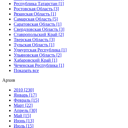
Республика Татарстан [1]
Ростовская Область [3]
Рязанская Область [1]
Самарская Область [5]
Саратовская Область [1]
Свердловская Область [3]
Ставропольский Край [2]
Тверская Область [3]
Тульская Область [1]
Удмуртская Республика [1]
Ульяновская Область [2]
Хабаровский Край [1]
Чеченская Республика [1]
Показать все
Архив
2010 [230]
Январь [17]
Февраль [15]
Март [22]
Апрель [30]
Май [15]
Июнь [13]
Июль [15]