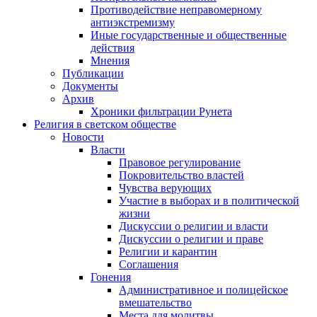
Противодействие неправомерному
антиэкстремизму
Иные государственные и общественные
действия
Мнения
Публикации
Документы
Архив
Хроники фильтрации Рунета
Религия в светском обществе
Новости
Власти
Правовое регулирование
Покровительство властей
Чувства верующих
Участие в выборах и в политической
жизни
Дискуссии о религии и власти
Дискуссии о религии и праве
Религии и карантин
Соглашения
Гонения
Административное и полицейское
вмешательство
Места для молитвы