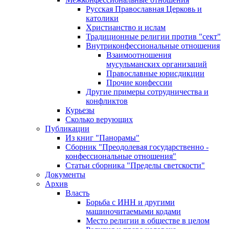
Русская Православная Церковь и
католики
Христианство и ислам
Традиционные религии против "сект"
Внутриконфессиональные отношения
Взаимоотношения
мусульманских организаций
Православные юрисдикции
Прочие конфессии
Другие примеры сотрудничества и
конфликтов
Курьезы
Сколько верующих
Публикации
Из книг "Панорамы"
Сборник "Преодолевая государственно -
конфессиональные отношения"
Статьи сборника "Пределы светскости"
Документы
Архив
Власть
Борьба с ИНН и другими
машиночитаемыми кодами
Место религии в обществе в целом