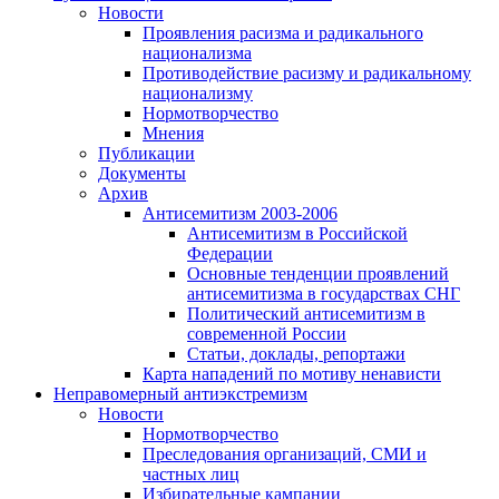
Новости
Проявления расизма и радикального
национализма
Противодействие расизму и радикальному
национализму
Нормотворчество
Мнения
Публикации
Документы
Архив
Антисемитизм 2003-2006
Антисемитизм в Российской
Федерации
Основные тенденции проявлений
антисемитизма в государствах СНГ
Политический антисемитизм в
современной России
Статьи, доклады, репортажи
Карта нападений по мотиву ненависти
Неправомерный антиэкстремизм
Новости
Нормотворчество
Преследования организаций, СМИ и
частных лиц
Избирательные кампании