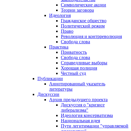
Символические акции
Теории заговора
Идеология
Гражданское общество
Политический режим
Право
Революция и контрреволюция
Свобода слова
Практика
Приватность
Свобода слова
Справедливые выборы
Хорошая полиция
Честный суд
Публикации
Аннотированный указатель
литературы
Дискуссии
Архив предыдущего проекта
Дискуссия о "кризисе
либерализма"
Идеология консерватизма
Национальная идея
Пути легитимации "управляемой