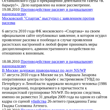
Останкинского суда о прекращении деятельности газеты «К
барьеру!». Дело направлено на новое рассмотрение.
19.08.2010
Противодействие расизму и радикальному
национализму
Московский "Спартак" выступил с заявлением против
расизма
6 августа 2010 года ФК московского «Спартака» на своем
официальном сайте опубликовал заявление, в котором осудил
проявление расизма и пообещал в случае проявления
расистских настроений в любой форме принимать меры
дисциплинарного, административного воздействия по
отношению к виновным.
18.08.2010
Противодействие расизму и радикальному
национализму
В Москве задержан праворадикал по делу NS/WP
17 августа 2010 года в Москве на ул. Маршала Захарова
оперативники центра по борьбе с экстремизмом ГУВД по
Петербургу и Ленобласти задержали молодого человека (1986
года рождения), подозреваемого в причастности к
неонацистской группировке NS/WP. По версии следствия,
именно он разместил 31 декабря 2009 года на одном из сайтов
кадры со сценой
убийства
26-летнего гражданина Ганы
Гваджа Соломона Аттенго.