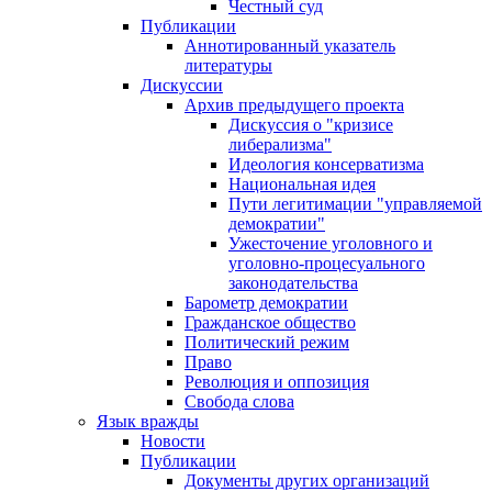
Честный суд
Публикации
Аннотированный указатель
литературы
Дискуссии
Архив предыдущего проекта
Дискуссия о "кризисе
либерализма"
Идеология консерватизма
Национальная идея
Пути легитимации "управляемой
демократии"
Ужесточение уголовного и
уголовно-процесуального
законодательства
Барометр демократии
Гражданское общество
Политический режим
Право
Революция и оппозиция
Свобода слова
Язык вражды
Новости
Публикации
Документы других организаций