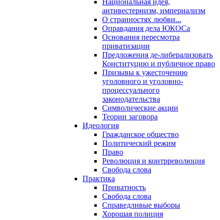
Национальная идея,
антивестернизм, империализм
О странностях любви...
Оправдания дела ЮКОСа
Основания пересмотра
приватизации
Предложения де-либерализовать
Конституцию и публичное право
Призывы к ужесточению
уголовного и уголовно-
процессуального
законодательства
Символические акции
Теории заговора
Идеология
Гражданское общество
Политический режим
Право
Революция и контрреволюция
Свобода слова
Практика
Приватность
Свобода слова
Справедливые выборы
Хорошая полиция