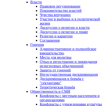
Власти
Правовое регулирование
Покровительство властей
Чувства верующих
Участие в выборах и в политической
жизни
Дискуссии о религии и власти
Дискуссии о религии и праве
Религии и карантин
Соглашения
Гонения
Административное и полицейское
вмешательство
Места для молитвы
Отказ в регистрации и ликвидация
религиозных объединений
Защита от гонений
Негосударственная дискриминация
Дискриминация и борьба с
"сектантами"
Теоретическая борьба
Общественность и СМИ
Конфликты с местным населением и
организациями
Конфликты с учреждениями культуры