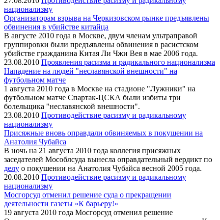
27.08.2010
Противодействие расизму и радикальному
национализму
Организаторам взрыва на Черкизовском рынке предъявлены
обвинения в убийстве китайца
В августе 2010 года в Москве, двум членам ультраправой
группировки были предъявлены обвинения в расистском
убийстве гражданина Китая Ли Чжи Вея в мае 2006 года.
23.08.2010
Проявления расизма и радикального национализма
Нападение на людей "неславянской внешности" на
футбольном матче
1 августа 2010 года в Москве на стадионе "Лужники" на
футбольном матче Спартак-ЦСКА были избиты три
болельщика "неславянской внешности".
23.08.2010
Противодействие расизму и радикальному
национализму
Присяжные вновь оправдали обвиняемых в покушении на
Анатолия Чубайса
В ночь на 21 августа 2010 года коллегия присяжных
заседателей Мособлсуда вынесла оправдательный вердикт по
делу
о покушении на Анатолия Чубайса весной 2005 года.
20.08.2010
Противодействие расизму и радикальному
национализму
Мосгорсуд отменил решение суда о прекращении
деятельности газеты «К барьеру!»
19 августа 2010 года Мосгорсуд отменил решение