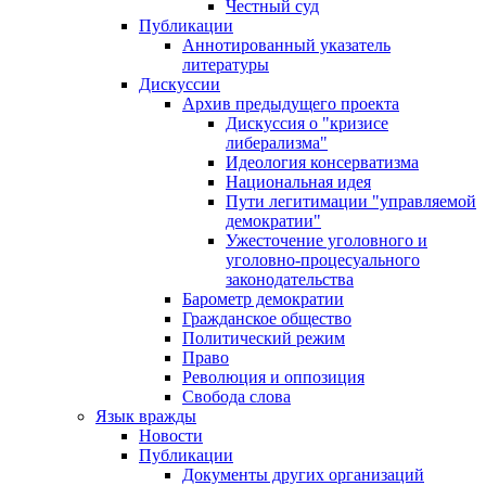
Честный суд
Публикации
Аннотированный указатель
литературы
Дискуссии
Архив предыдущего проекта
Дискуссия о "кризисе
либерализма"
Идеология консерватизма
Национальная идея
Пути легитимации "управляемой
демократии"
Ужесточение уголовного и
уголовно-процесуального
законодательства
Барометр демократии
Гражданское общество
Политический режим
Право
Революция и оппозиция
Свобода слова
Язык вражды
Новости
Публикации
Документы других организаций