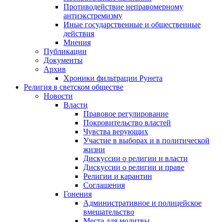
Противодействие неправомерному
антиэкстремизму
Иные государственные и общественные
действия
Мнения
Публикации
Документы
Архив
Хроники фильтрации Рунета
Религия в светском обществе
Новости
Власти
Правовое регулирование
Покровительство властей
Чувства верующих
Участие в выборах и в политической
жизни
Дискуссии о религии и власти
Дискуссии о религии и праве
Религии и карантин
Соглашения
Гонения
Административное и полицейское
вмешательство
Места для молитвы