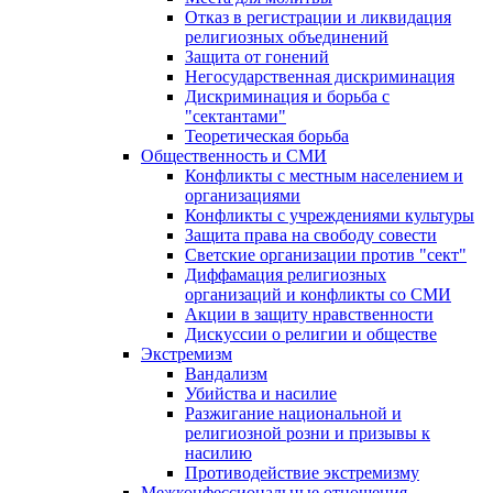
Отказ в регистрации и ликвидация
религиозных объединений
Защита от гонений
Негосударственная дискриминация
Дискриминация и борьба с
"сектантами"
Теоретическая борьба
Общественность и СМИ
Конфликты с местным населением и
организациями
Конфликты с учреждениями культуры
Защита права на свободу совести
Светские организации против "сект"
Диффамация религиозных
организаций и конфликты со СМИ
Акции в защиту нравственности
Дискуссии о религии и обществе
Экстремизм
Вандализм
Убийства и насилие
Разжигание национальной и
религиозной розни и призывы к
насилию
Противодействие экстремизму
Межконфессиональные отношения