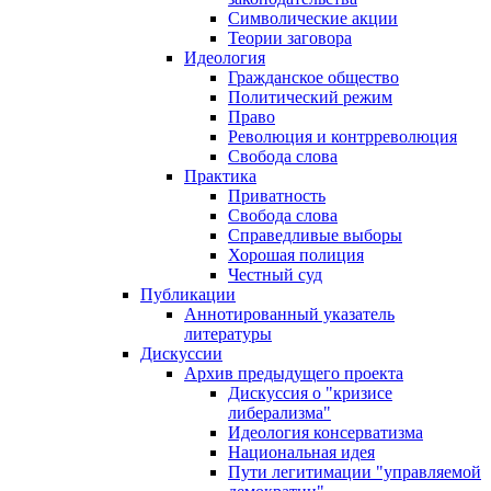
Символические акции
Теории заговора
Идеология
Гражданское общество
Политический режим
Право
Революция и контрреволюция
Свобода слова
Практика
Приватность
Свобода слова
Справедливые выборы
Хорошая полиция
Честный суд
Публикации
Аннотированный указатель
литературы
Дискуссии
Архив предыдущего проекта
Дискуссия о "кризисе
либерализма"
Идеология консерватизма
Национальная идея
Пути легитимации "управляемой