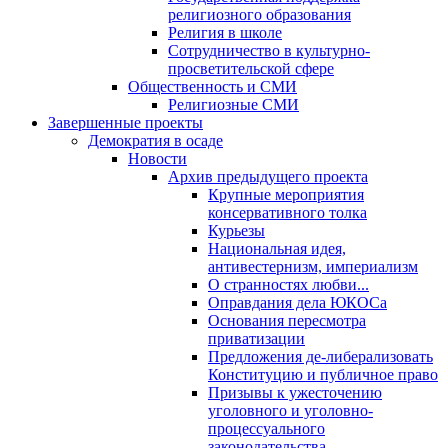
религиозного образования
Религия в школе
Сотрудничество в культурно-
просветительской сфере
Общественность и СМИ
Религиозные СМИ
Завершенные проекты
Демократия в осаде
Новости
Архив предыдущего проекта
Крупные мероприятия
консервативного толка
Курьезы
Национальная идея,
антивестернизм, империализм
О странностях любви...
Оправдания дела ЮКОСа
Основания пересмотра
приватизации
Предложения де-либерализовать
Конституцию и публичное право
Призывы к ужесточению
уголовного и уголовно-
процессуального
законодательства