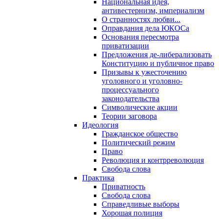
Национальная идея,
антивестернизм, империализм
О странностях любви...
Оправдания дела ЮКОСа
Основания пересмотра
приватизации
Предложения де-либерализовать
Конституцию и публичное право
Призывы к ужесточению
уголовного и уголовно-
процессуального
законодательства
Символические акции
Теории заговора
Идеология
Гражданское общество
Политический режим
Право
Революция и контрреволюция
Свобода слова
Практика
Приватность
Свобода слова
Справедливые выборы
Хорошая полиция