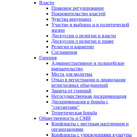
Власти
Правовое регулирование
Покровительство властей
Чувства верующих
Участие в выборах и в политической
жизни
Дискуссии о религии и власти
Дискуссии о религии и праве
Религии и карантин
Соглашения
Гонения
Административное и полицейское
вмешательство
Места для молитвы
Отказ в регистрации и ликвидация
религиозных объединений
Защита от гонений
Негосударственная дискриминация
Дискриминация и борьба с
"сектантами"
Теоретическая борьба
Общественность и СМИ
Конфликты с местным населением и
организациями
Конфликты с учреждениями культуры