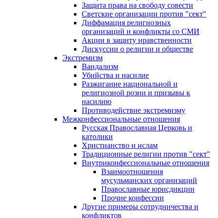
Защита права на свободу совести
Светские организации против "сект"
Диффамация религиозных
организаций и конфликты со СМИ
Акции в защиту нравственности
Дискуссии о религии и обществе
Экстремизм
Вандализм
Убийства и насилие
Разжигание национальной и
религиозной розни и призывы к
насилию
Противодействие экстремизму
Межконфессиональные отношения
Русская Православная Церковь и
католики
Христианство и ислам
Традиционные религии против "сект"
Внутриконфессиональные отношения
Взаимоотношения
мусульманских организаций
Православные юрисдикции
Прочие конфессии
Другие примеры сотрудничества и
конфликтов