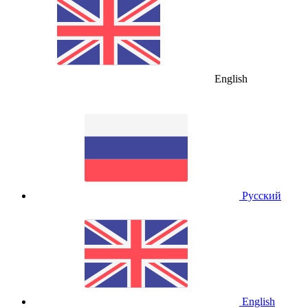
English
Русский
English