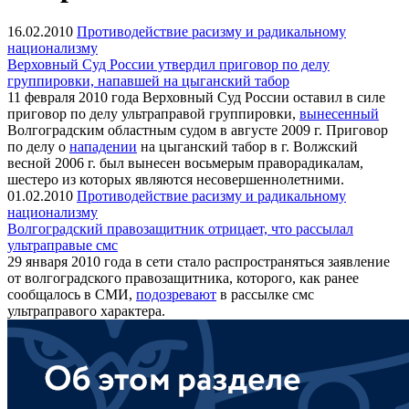
16.02.2010
Противодействие расизму и радикальному
национализму
Верховный Суд России утвердил приговор по делу
группировки, напавшей на цыганский табор
11 февраля 2010 года Верховный Суд России оставил в силе
приговор по делу ультраправой группировки,
вынесенный
Волгоградским областным судом в августе 2009 г. Приговор
по делу о
нападении
на цыганский табор в г. Волжский
весной 2006 г. был вынесен восьмерым праворадикалам,
шестеро из которых являются несовершеннолетними.
01.02.2010
Противодействие расизму и радикальному
национализму
Волгоградский правозащитник отрицает, что рассылал
ультраправые смс
29 января 2010 года в сети стало распространяться заявление
от волгоградского правозащитника, которого, как ранее
сообщалось в СМИ,
подозревают
в рассылке смс
ультраправого характера.