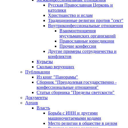
Русская Православная Церковь и
католики
Христианство и ислам
Традиционные религии против "сект"
Внутриконфессиональные отношения
Взаимоотношения
мусульманских организаций
Православные юрисдикции
Прочие конфессии
Другие примеры сотрудничества и
конфликтов
Курьезы
Сколько верующих
Публикации
Из книг "Панорамы"
Сборник "Преодолевая государственно -
конфессиональные отношения"
Статьи сборника "Пределы светскости"
Документы
Архив
Власть
Борьба с ИНН и другими
машиночитаемыми кодами
Место религии в обществе в целом