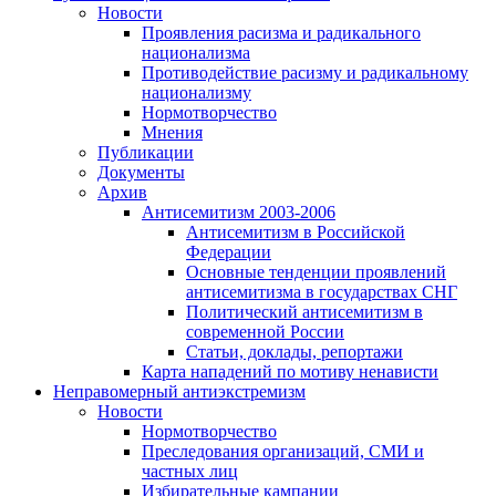
Новости
Проявления расизма и радикального
национализма
Противодействие расизму и радикальному
национализму
Нормотворчество
Мнения
Публикации
Документы
Архив
Антисемитизм 2003-2006
Антисемитизм в Российской
Федерации
Основные тенденции проявлений
антисемитизма в государствах СНГ
Политический антисемитизм в
современной России
Статьи, доклады, репортажи
Карта нападений по мотиву ненависти
Неправомерный антиэкстремизм
Новости
Нормотворчество
Преследования организаций, СМИ и
частных лиц
Избирательные кампании