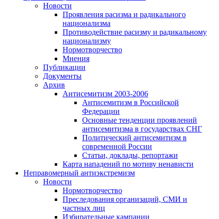
Новости
Проявления расизма и радикального
национализма
Противодействие расизму и радикальному
национализму
Нормотворчество
Мнения
Публикации
Документы
Архив
Антисемитизм 2003-2006
Антисемитизм в Российской
Федерации
Основные тенденции проявлений
антисемитизма в государствах СНГ
Политический антисемитизм в
современной России
Статьи, доклады, репортажи
Карта нападений по мотиву ненависти
Неправомерный антиэкстремизм
Новости
Нормотворчество
Преследования организаций, СМИ и
частных лиц
Избирательные кампании