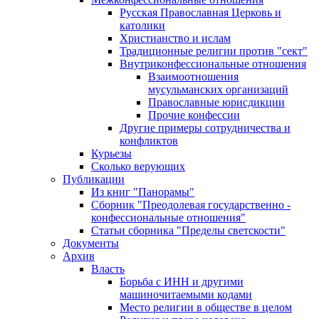
Русская Православная Церковь и
католики
Христианство и ислам
Традиционные религии против "сект"
Внутриконфессиональные отношения
Взаимоотношения
мусульманских организаций
Православные юрисдикции
Прочие конфессии
Другие примеры сотрудничества и
конфликтов
Курьезы
Сколько верующих
Публикации
Из книг "Панорамы"
Сборник "Преодолевая государственно -
конфессиональные отношения"
Статьи сборника "Пределы светскости"
Документы
Архив
Власть
Борьба с ИНН и другими
машиночитаемыми кодами
Место религии в обществе в целом