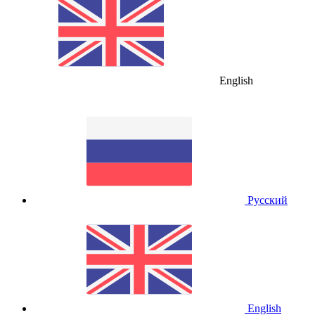
English
Русский
English