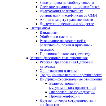
Защита права на свободу совести
Светские организации против "сект"
Диффамация религиозных
организаций и конфликты со СМИ
Акции в защиту нравственности
Дискуссии о религии и обществе
Экстремизм
Вандализм
Убийства и насилие
Разжигание национальной и
религиозной розни и призывы к
насилию
Противодействие экстремизму
Межконфессиональные отношения
Русская Православная Церковь и
католики
Христианство и ислам
Традиционные религии против "сект"
Внутриконфессиональные отношения
Взаимоотношения
мусульманских организаций
Православные юрисдикции
Прочие конфессии
Другие примеры сотрудничества и
конфликтов