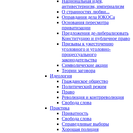
Национальная идея,
антивестернизм, империализм
О странностях любви...
Оправдания дела ЮКОСа
Основания пересмотра
приватизации
Предложения де-либерализовать
Конституцию и публичное право
Призывы к ужесточению
уголовного и уголовно-
процессуального
законодательства
Символические акции
Теории заговора
Идеология
Гражданское общество
Политический режим
Право
Революция и контрреволюция
Свобода слова
Практика
Приватность
Свобода слова
Справедливые выборы
Хорошая полиция