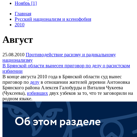
Ноябрь [1]
Главная
Русский национализм и ксенофобия
2010
Август
25.08.2010
Противодействие расизму и радикальному
национализму
В Брянской области вынесен приговор по делу о расистском
избиении
В конце августа 2010 года в Брянской области суд вынес
приговор по
делу
в отношении жителей деревни Антоновка
Брянского района Алексея Галобурды и Виталия Чукеева
(Чуксеева),
избивших
двух узбеков за то, что те заговорили на
родном языке.