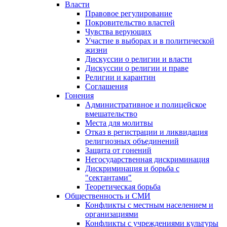
Власти
Правовое регулирование
Покровительство властей
Чувства верующих
Участие в выборах и в политической
жизни
Дискуссии о религии и власти
Дискуссии о религии и праве
Религии и карантин
Соглашения
Гонения
Административное и полицейское
вмешательство
Места для молитвы
Отказ в регистрации и ликвидация
религиозных объединений
Защита от гонений
Негосударственная дискриминация
Дискриминация и борьба с
"сектантами"
Теоретическая борьба
Общественность и СМИ
Конфликты с местным населением и
организациями
Конфликты с учреждениями культуры