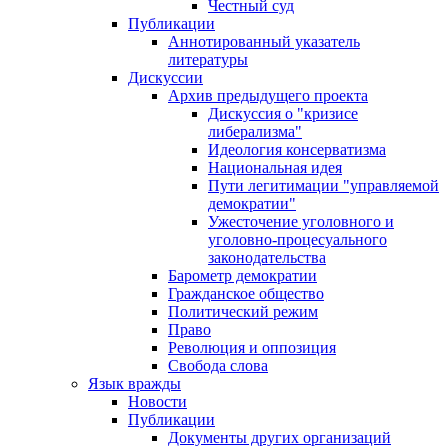
Честный суд
Публикации
Аннотированный указатель
литературы
Дискуссии
Архив предыдущего проекта
Дискуссия о "кризисе
либерализма"
Идеология консерватизма
Национальная идея
Пути легитимации "управляемой
демократии"
Ужесточение уголовного и
уголовно-процесуального
законодательства
Барометр демократии
Гражданское общество
Политический режим
Право
Революция и оппозиция
Свобода слова
Язык вражды
Новости
Публикации
Документы других организаций