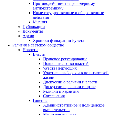
Противодействие неправомерному
антиэкстремизму
Иные государственные и общественные
действия
Мнения
Публикации
Документы
Архив
Хроники фильтрации Рунета
Религия в светском обществе
Новости
Власти
Правовое регулирование
Покровительство властей
Чувства верующих
Участие в выборах и в политической
жизни
Дискуссии о религии и власти
Дискуссии о религии и праве
Религии и карантин
Соглашения
Гонения
Административное и полицейское
вмешательство
Места для молитвы