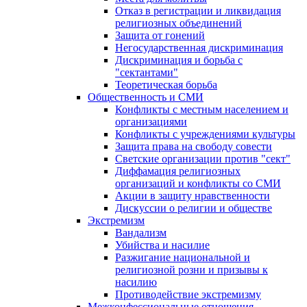
Отказ в регистрации и ликвидация
религиозных объединений
Защита от гонений
Негосударственная дискриминация
Дискриминация и борьба с
"сектантами"
Теоретическая борьба
Общественность и СМИ
Конфликты с местным населением и
организациями
Конфликты с учреждениями культуры
Защита права на свободу совести
Светские организации против "сект"
Диффамация религиозных
организаций и конфликты со СМИ
Акции в защиту нравственности
Дискуссии о религии и обществе
Экстремизм
Вандализм
Убийства и насилие
Разжигание национальной и
религиозной розни и призывы к
насилию
Противодействие экстремизму
Межконфессиональные отношения