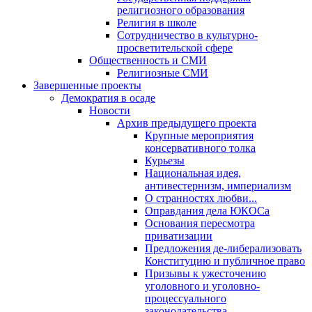
религиозного образования
Религия в школе
Сотрудничество в культурно-
просветительской сфере
Общественность и СМИ
Религиозные СМИ
Завершенные проекты
Демократия в осаде
Новости
Архив предыдущего проекта
Крупные мероприятия
консервативного толка
Курьезы
Национальная идея,
антивестернизм, империализм
О странностях любви...
Оправдания дела ЮКОСа
Основания пересмотра
приватизации
Предложения де-либерализовать
Конституцию и публичное право
Призывы к ужесточению
уголовного и уголовно-
процессуального
законодательства