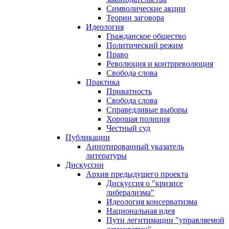
Символические акции
Теории заговора
Идеология
Гражданское общество
Политический режим
Право
Революция и контрреволюция
Свобода слова
Практика
Приватность
Свобода слова
Справедливые выборы
Хорошая полиция
Честный суд
Публикации
Аннотированный указатель
литературы
Дискуссии
Архив предыдущего проекта
Дискуссия о "кризисе
либерализма"
Идеология консерватизма
Национальная идея
Пути легитимации "управляемой