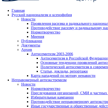
Главная
Русский национализм и ксенофобия
Новости
Проявления расизма и радикального национа
Противодействие расизму и радикальному на
Нормотворчество
Мнения
Публикации
Документы
Архив
Антисемитизм 2003-2006
Антисемитизм в Российской Федерации
Основные тенденции проявлений антис
Политический антисемитизм в совреме
Статьи, доклады, репортажи
Карта нападений по мотиву ненависти
Неправомерный антиэкстремизм
Новости
Нормотворчество
Преследования организаций, СМИ и частных
Избирательные кампании
Противодействие неправомерному антиэкстр
Иные государственные и общественные дейст