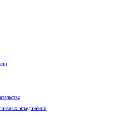
изни
ательство
игиозных объединений
"