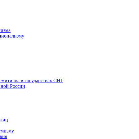
лизма
ционализму
емитизма в государствах СНГ
нной России
 лиц
емизму
вия