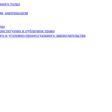
вного толка
зм, империализм
ции
Конституцию и публичное право
о и уголовно-процессуального законодательства