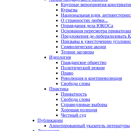
Крупные мероприятия консервати
Курьезы
Национальная идея, антивестерни
О странностях любви...
Оправдания дела ЮКОСа
Основания пересмотра приватиза
Предложения де-либерализовать 
Призывы к ужесточению уголовног
Символические акции
Теории заговора
Идеология
Гражданское общество
Политический режим
Право
Революция и контрреволюция
Свобода слова
Практика
Приватность
Свобода слова
Справедливые выборы
Хорошая полиция
Честный суд
Публикации
Аннотированный указатель литературы
Дискуссии