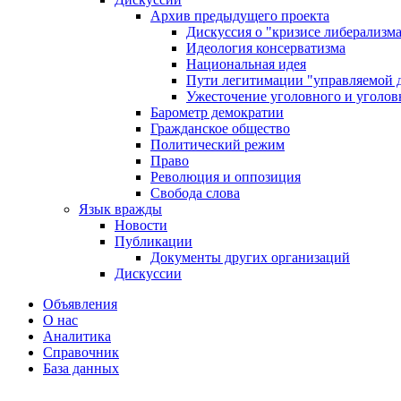
Архив предыдущего проекта
Дискуссия о "кризисе либерализм
Идеология консерватизма
Национальная идея
Пути легитимации "управляемой 
Ужесточение уголовного и уголов
Барометр демократии
Гражданское общество
Политический режим
Право
Революция и оппозиция
Свобода слова
Язык вражды
Новости
Публикации
Документы других организаций
Дискуссии
Объявления
О нас
Аналитика
Справочник
База данных