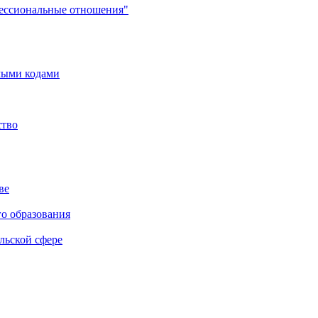
фессиональные отношения"
мыми кодами
ство
ве
го образования
льской сфере