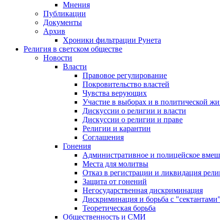
Мнения
Публикации
Документы
Архив
Хроники фильтрации Рунета
Религия в светском обществе
Новости
Власти
Правовое регулирование
Покровительство властей
Чувства верующих
Участие в выборах и в политической ж
Дискуссии о религии и власти
Дискуссии о религии и праве
Религии и карантин
Соглашения
Гонения
Административное и полицейское вмеш
Места для молитвы
Отказ в регистрации и ликвидация рел
Защита от гонений
Негосударственная дискриминация
Дискриминация и борьба с "сектантами
Теоретическая борьба
Общественность и СМИ