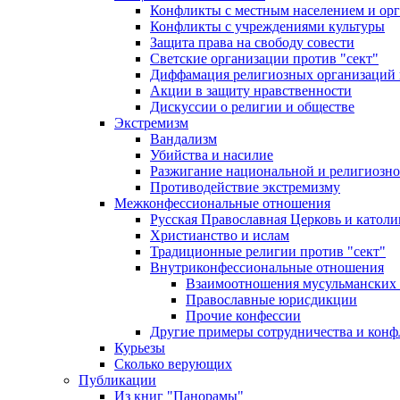
Конфликты с местным населением и ор
Конфликты с учреждениями культуры
Защита права на свободу совести
Светские организации против "сект"
Диффамация религиозных организаций
Акции в защиту нравственности
Дискуссии о религии и обществе
Экстремизм
Вандализм
Убийства и насилие
Разжигание национальной и религиозно
Противодействие экстремизму
Межконфессиональные отношения
Русская Православная Церковь и католи
Христианство и ислам
Традиционные религии против "сект"
Внутриконфессиональные отношения
Взаимоотношения мусульманских 
Православные юрисдикции
Прочие конфессии
Другие примеры сотрудничества и конф
Курьезы
Сколько верующих
Публикации
Из книг "Панорамы"