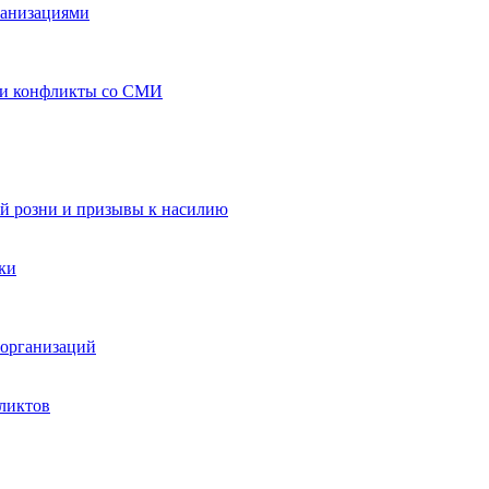
ганизациями
 и конфликты со СМИ
й розни и призывы к насилию
ки
организаций
ликтов