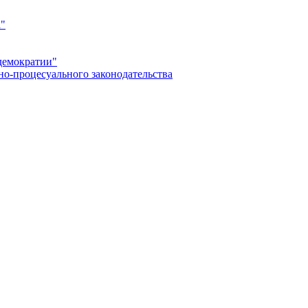
а"
демократии"
но-процесуального законодательства