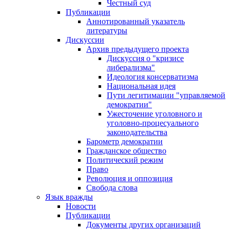
Честный суд
Публикации
Аннотированный указатель
литературы
Дискуссии
Архив предыдущего проекта
Дискуссия о "кризисе
либерализма"
Идеология консерватизма
Национальная идея
Пути легитимации "управляемой
демократии"
Ужесточение уголовного и
уголовно-процесуального
законодательства
Барометр демократии
Гражданское общество
Политический режим
Право
Революция и оппозиция
Свобода слова
Язык вражды
Новости
Публикации
Документы других организаций