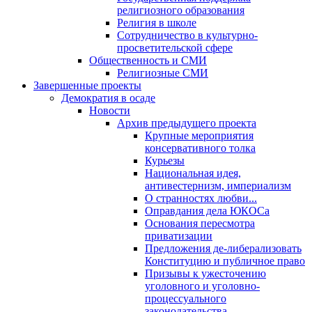
религиозного образования
Религия в школе
Сотрудничество в культурно-
просветительской сфере
Общественность и СМИ
Религиозные СМИ
Завершенные проекты
Демократия в осаде
Новости
Архив предыдущего проекта
Крупные мероприятия
консервативного толка
Курьезы
Национальная идея,
антивестернизм, империализм
О странностях любви...
Оправдания дела ЮКОСа
Основания пересмотра
приватизации
Предложения де-либерализовать
Конституцию и публичное право
Призывы к ужесточению
уголовного и уголовно-
процессуального
законодательства