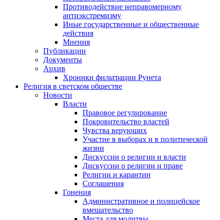
Противодействие неправомерному
антиэкстремизму
Иные государственные и общественные
действия
Мнения
Публикации
Документы
Архив
Хроники фильтрации Рунета
Религия в светском обществе
Новости
Власти
Правовое регулирование
Покровительство властей
Чувства верующих
Участие в выборах и в политической
жизни
Дискуссии о религии и власти
Дискуссии о религии и праве
Религии и карантин
Соглашения
Гонения
Административное и полицейское
вмешательство
Места для молитвы