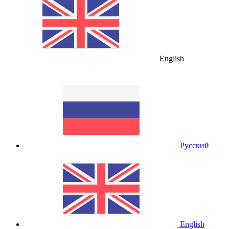
English
Русский
English