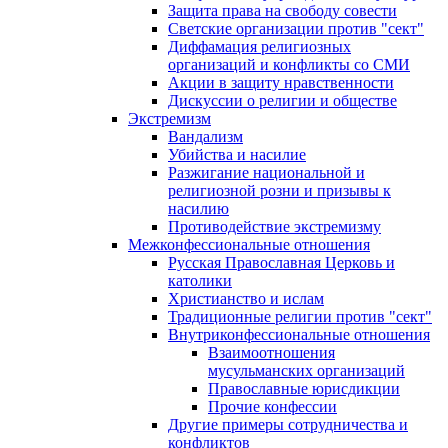
Защита права на свободу совести
Светские организации против "сект"
Диффамация религиозных
организаций и конфликты со СМИ
Акции в защиту нравственности
Дискуссии о религии и обществе
Экстремизм
Вандализм
Убийства и насилие
Разжигание национальной и
религиозной розни и призывы к
насилию
Противодействие экстремизму
Межконфессиональные отношения
Русская Православная Церковь и
католики
Христианство и ислам
Традиционные религии против "сект"
Внутриконфессиональные отношения
Взаимоотношения
мусульманских организаций
Православные юрисдикции
Прочие конфессии
Другие примеры сотрудничества и
конфликтов