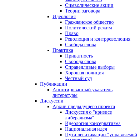
Символические акции
Теории заговора
Идеология
Гражданское общество
Политический режим
Право
Революция и контрреволюция
Свобода слова
Практика
Приватность
Свобода слова
Справедливые выборы
Хорошая полиция
Честный суд
Публикации
Аннотированный указатель
литературы
Дискуссии
Архив предыдущего проекта
Дискуссия о "кризисе
либерализма"
Идеология консерватизма
Национальная идея
Пути легитимации "управляемой