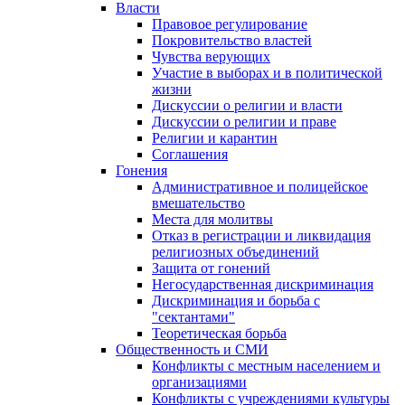
Власти
Правовое регулирование
Покровительство властей
Чувства верующих
Участие в выборах и в политической
жизни
Дискуссии о религии и власти
Дискуссии о религии и праве
Религии и карантин
Соглашения
Гонения
Административное и полицейское
вмешательство
Места для молитвы
Отказ в регистрации и ликвидация
религиозных объединений
Защита от гонений
Негосударственная дискриминация
Дискриминация и борьба с
"сектантами"
Теоретическая борьба
Общественность и СМИ
Конфликты с местным населением и
организациями
Конфликты с учреждениями культуры