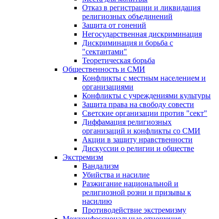
Отказ в регистрации и ликвидация
религиозных объединений
Защита от гонений
Негосударственная дискриминация
Дискриминация и борьба с
"сектантами"
Теоретическая борьба
Общественность и СМИ
Конфликты с местным населением и
организациями
Конфликты с учреждениями культуры
Защита права на свободу совести
Светские организации против "сект"
Диффамация религиозных
организаций и конфликты со СМИ
Акции в защиту нравственности
Дискуссии о религии и обществе
Экстремизм
Вандализм
Убийства и насилие
Разжигание национальной и
религиозной розни и призывы к
насилию
Противодействие экстремизму
Межконфессиональные отношения