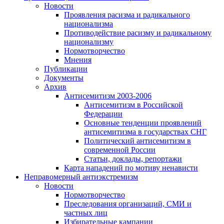
Новости
Проявления расизма и радикального
национализма
Противодействие расизму и радикальному
национализму
Нормотворчество
Мнения
Публикации
Документы
Архив
Антисемитизм 2003-2006
Антисемитизм в Российской
Федерации
Основные тенденции проявлений
антисемитизма в государствах СНГ
Политический антисемитизм в
современной России
Статьи, доклады, репортажи
Карта нападений по мотиву ненависти
Неправомерный антиэкстремизм
Новости
Нормотворчество
Преследования организаций, СМИ и
частных лиц
Избирательные кампании