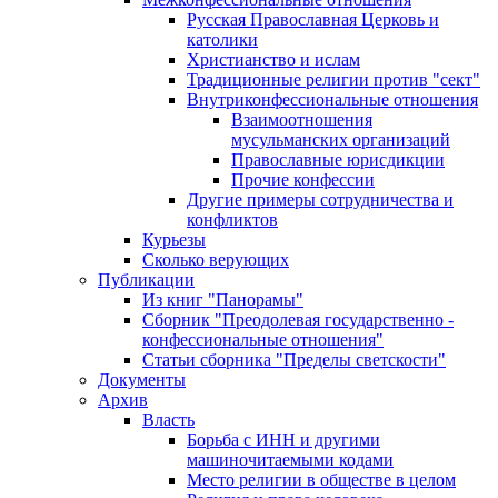
Русская Православная Церковь и
католики
Христианство и ислам
Традиционные религии против "сект"
Внутриконфессиональные отношения
Взаимоотношения
мусульманских организаций
Православные юрисдикции
Прочие конфессии
Другие примеры сотрудничества и
конфликтов
Курьезы
Сколько верующих
Публикации
Из книг "Панорамы"
Сборник "Преодолевая государственно -
конфессиональные отношения"
Статьи сборника "Пределы светскости"
Документы
Архив
Власть
Борьба с ИНН и другими
машиночитаемыми кодами
Место религии в обществе в целом