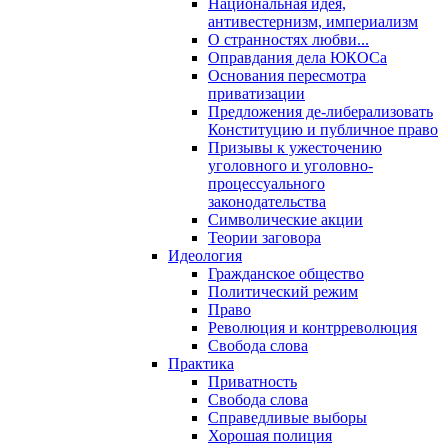
Национальная идея,
антивестернизм, империализм
О странностях любви...
Оправдания дела ЮКОСа
Основания пересмотра
приватизации
Предложения де-либерализовать
Конституцию и публичное право
Призывы к ужесточению
уголовного и уголовно-
процессуального
законодательства
Символические акции
Теории заговора
Идеология
Гражданское общество
Политический режим
Право
Революция и контрреволюция
Свобода слова
Практика
Приватность
Свобода слова
Справедливые выборы
Хорошая полиция