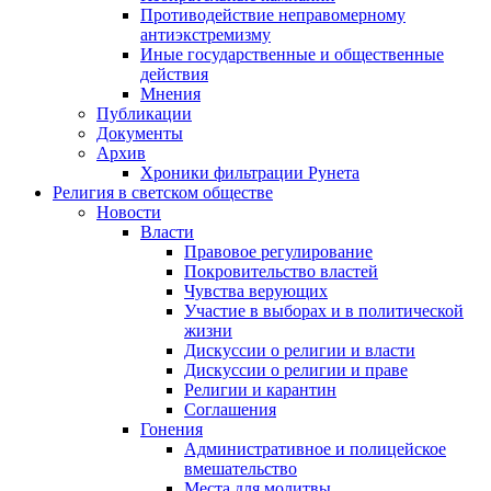
Противодействие неправомерному
антиэкстремизму
Иные государственные и общественные
действия
Мнения
Публикации
Документы
Архив
Хроники фильтрации Рунета
Религия в светском обществе
Новости
Власти
Правовое регулирование
Покровительство властей
Чувства верующих
Участие в выборах и в политической
жизни
Дискуссии о религии и власти
Дискуссии о религии и праве
Религии и карантин
Соглашения
Гонения
Административное и полицейское
вмешательство
Места для молитвы