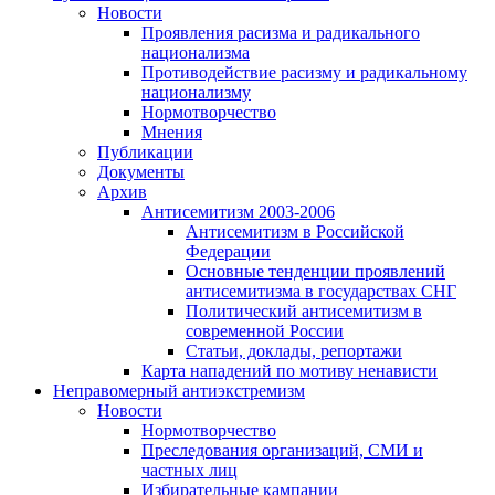
Новости
Проявления расизма и радикального
национализма
Противодействие расизму и радикальному
национализму
Нормотворчество
Мнения
Публикации
Документы
Архив
Антисемитизм 2003-2006
Антисемитизм в Российской
Федерации
Основные тенденции проявлений
антисемитизма в государствах СНГ
Политический антисемитизм в
современной России
Статьи, доклады, репортажи
Карта нападений по мотиву ненависти
Неправомерный антиэкстремизм
Новости
Нормотворчество
Преследования организаций, СМИ и
частных лиц
Избирательные кампании