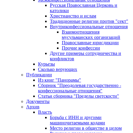
Русская Православная Церковь и
католики
Христианство и ислам
Традиционные религии против "сект"
Внутриконфессиональные отношения
Взаимоотношения
мусульманских организаций
Православные юрисдикции
Прочие конфессии
Другие примеры сотрудничества и
конфликтов
Курьезы
Сколько верующих
Публикации
Из книг "Панорамы"
Сборник "Преодолевая государственно -
конфессиональные отношения"
Статьи сборника "Пределы светскости"
Документы
Архив
Власть
Борьба с ИНН и другими
машиночитаемыми кодами
Место религии в обществе в целом