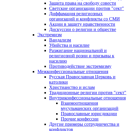
Защита права на свободу совести
Светские организации против "сект"
Диффамация религиозных
организаций и конфликты со СМИ
Акции в защиту нравственности
Дискуссии о религии и обществе
Экстремизм
Вандализм
Убийства и насилие
Разжигание национальной и
религиозной розни и призывы к
насилию
Противодействие экстремизму
Межконфессиональные отношения
Русская Православная Церковь и
католики
Христианство и ислам
Традиционные религии против "сект"
Внутриконфессиональные отношения
Взаимоотношения
мусульманских организаций
Православные юрисдикции
Прочие конфессии
Другие примеры сотрудничества и
конфликтов