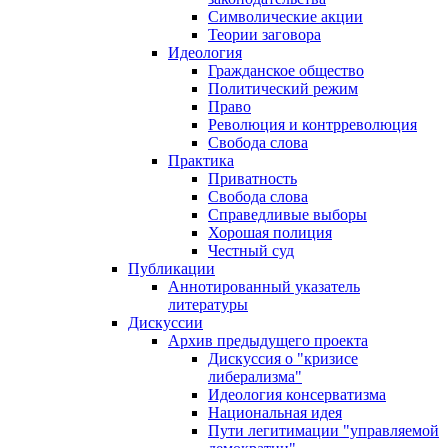
Символические акции
Теории заговора
Идеология
Гражданское общество
Политический режим
Право
Революция и контрреволюция
Свобода слова
Практика
Приватность
Свобода слова
Справедливые выборы
Хорошая полиция
Честный суд
Публикации
Аннотированный указатель
литературы
Дискуссии
Архив предыдущего проекта
Дискуссия о "кризисе
либерализма"
Идеология консерватизма
Национальная идея
Пути легитимации "управляемой