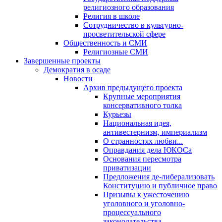
религиозного образования
Религия в школе
Сотрудничество в культурно-
просветительской сфере
Общественность и СМИ
Религиозные СМИ
Завершенные проекты
Демократия в осаде
Новости
Архив предыдущего проекта
Крупные мероприятия
консервативного толка
Курьезы
Национальная идея,
антивестернизм, империализм
О странностях любви...
Оправдания дела ЮКОСа
Основания пересмотра
приватизации
Предложения де-либерализовать
Конституцию и публичное право
Призывы к ужесточению
уголовного и уголовно-
процессуального
законодательства