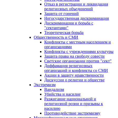
Отказ в регистрации и ликвидация
религиозных объединений
Защита от гонений
Негосударственная дискриминация
Дискриминация и борьба с
"сектантами"
Теоретическая борьба
Общественность и СМИ
Конфликты с местным населением и
организациями
Конфликты с учреждениями культуры
Защита права на свободу совести
Светские организации против "сект"
Диффамация религиозных
организаций и конфликты со СМИ
Акции в защиту нравственности
Дискуссии о религии и обществе
Экстремизм
Вандализм
Убийства и насилие
Разжигание национальной и
религиозной розни и призывы к
насилию
Противодействие экстремизму
Межконфессиональные отношения