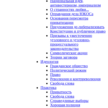
Национальная идея,
антивестернизм, империализм
О странностях любви...
Оправдания дела ЮКОСа
Основания пересмотра
приватизации
Предложения де-либерализовать
Конституцию и публичное право
Призывы к ужесточению
уголовного и уголовно-
процессуального
законодательства
Символические акции
Теории заговора
Идеология
Гражданское общество
Политический режим
Право
Революция и контрреволюция
Свобода слова
Практика
Приватность
Свобода слова
Справедливые выборы
Хорошая полиция