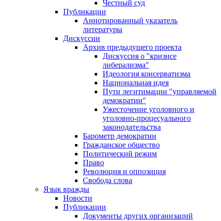
Честный суд
Публикации
Аннотированный указатель
литературы
Дискуссии
Архив предыдущего проекта
Дискуссия о "кризисе
либерализма"
Идеология консерватизма
Национальная идея
Пути легитимации "управляемой
демократии"
Ужесточение уголовного и
уголовно-процесуального
законодательства
Барометр демократии
Гражданское общество
Политический режим
Право
Революция и оппозиция
Свобода слова
Язык вражды
Новости
Публикации
Документы других организаций