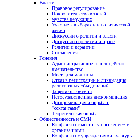
Власти
Правовое регулирование
Покровительство властей
Чувства верующих
Участие в выборах и в политической
жизни
Дискуссии о религии и власти
Дискуссии о религии и праве
Религии и карантин
Соглашения
Гонения
Административное и полицейское
вмешательство
Места для молитвы
Отказ в регистрации и ликвидация
религиозных объединений
Защита от гонений
Негосударственная дискриминация
Дискриминация и борьба с
"сектантами"
Теоретическая борьба
Общественность и СМИ
Конфликты с местным населением и
организациями
Конфликты с учреждениями культуры