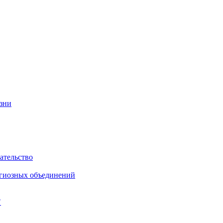
изни
ательство
игиозных объединений
"