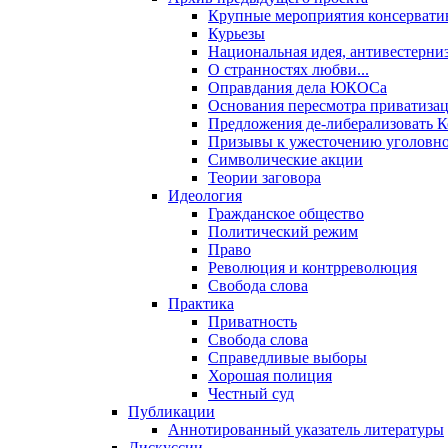
Крупные мероприятия консервати
Курьезы
Национальная идея, антивестерни
О странностях любви...
Оправдания дела ЮКОСа
Основания пересмотра приватиза
Предложения де-либерализовать 
Призывы к ужесточению уголовног
Символические акции
Теории заговора
Идеология
Гражданское общество
Политический режим
Право
Революция и контрреволюция
Свобода слова
Практика
Приватность
Свобода слова
Справедливые выборы
Хорошая полиция
Честный суд
Публикации
Аннотированный указатель литературы
Дискуссии