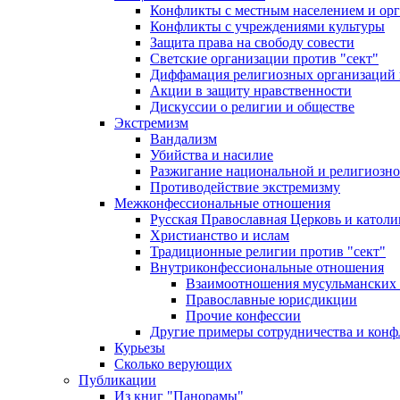
Конфликты с местным населением и ор
Конфликты с учреждениями культуры
Защита права на свободу совести
Светские организации против "сект"
Диффамация религиозных организаций
Акции в защиту нравственности
Дискуссии о религии и обществе
Экстремизм
Вандализм
Убийства и насилие
Разжигание национальной и религиозно
Противодействие экстремизму
Межконфессиональные отношения
Русская Православная Церковь и католи
Христианство и ислам
Традиционные религии против "сект"
Внутриконфессиональные отношения
Взаимоотношения мусульманских 
Православные юрисдикции
Прочие конфессии
Другие примеры сотрудничества и конф
Курьезы
Сколько верующих
Публикации
Из книг "Панорамы"