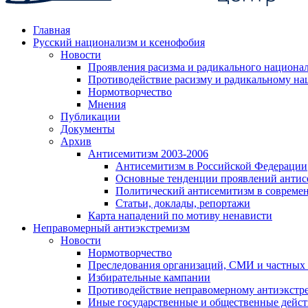
Главная
Русский национализм и ксенофобия
Новости
Проявления расизма и радикального национа
Противодействие расизму и радикальному на
Нормотворчество
Мнения
Публикации
Документы
Архив
Антисемитизм 2003-2006
Антисемитизм в Российской Федерации
Основные тенденции проявлений антис
Политический антисемитизм в совреме
Статьи, доклады, репортажи
Карта нападений по мотиву ненависти
Неправомерный антиэкстремизм
Новости
Нормотворчество
Преследования организаций, СМИ и частных
Избирательные кампании
Противодействие неправомерному антиэкстр
Иные государственные и общественные дейст