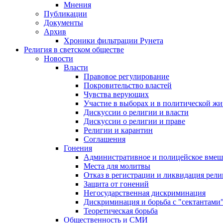
Мнения
Публикации
Документы
Архив
Хроники фильтрации Рунета
Религия в светском обществе
Новости
Власти
Правовое регулирование
Покровительство властей
Чувства верующих
Участие в выборах и в политической ж
Дискуссии о религии и власти
Дискуссии о религии и праве
Религии и карантин
Соглашения
Гонения
Административное и полицейское вмеш
Места для молитвы
Отказ в регистрации и ликвидация рел
Защита от гонений
Негосударственная дискриминация
Дискриминация и борьба с "сектантами
Теоретическая борьба
Общественность и СМИ