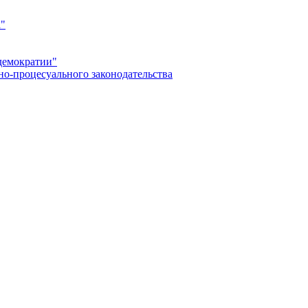
а"
демократии"
но-процесуального законодательства