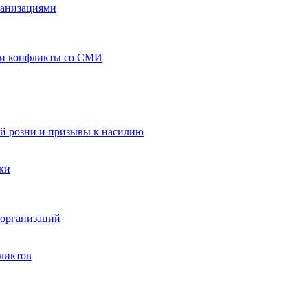
ганизациями
 и конфликты со СМИ
й розни и призывы к насилию
ки
организаций
ликтов