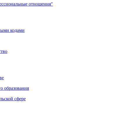
фессиональные отношения"
мыми кодами
ство
ве
го образования
льской сфере