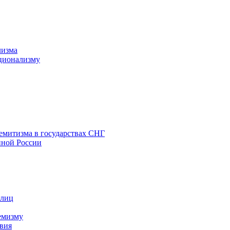
лизма
ционализму
емитизма в государствах СНГ
нной России
 лиц
емизму
вия