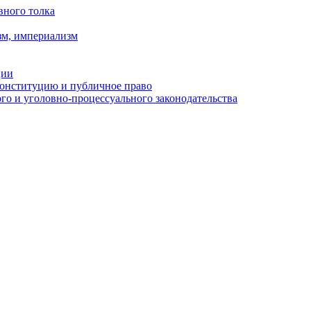
вного толка
зм, империализм
ции
Конституцию и публичное право
о и уголовно-процессуального законодательства