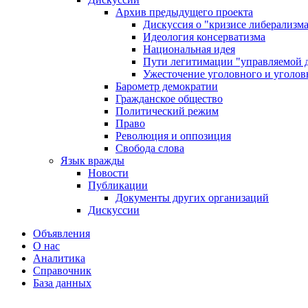
Архив предыдущего проекта
Дискуссия о "кризисе либерализм
Идеология консерватизма
Национальная идея
Пути легитимации "управляемой 
Ужесточение уголовного и уголов
Барометр демократии
Гражданское общество
Политический режим
Право
Революция и оппозиция
Свобода слова
Язык вражды
Новости
Публикации
Документы других организаций
Дискуссии
Объявления
О нас
Аналитика
Справочник
База данных