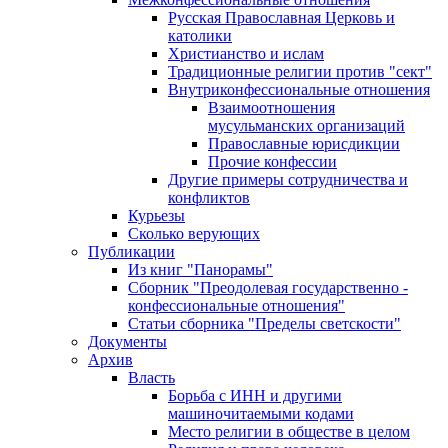
Русская Православная Церковь и
католики
Христианство и ислам
Традиционные религии против "сект"
Внутриконфессиональные отношения
Взаимоотношения
мусульманских организаций
Православные юрисдикции
Прочие конфессии
Другие примеры сотрудничества и
конфликтов
Курьезы
Сколько верующих
Публикации
Из книг "Панорамы"
Сборник "Преодолевая государственно -
конфессиональные отношения"
Статьи сборника "Пределы светскости"
Документы
Архив
Власть
Борьба с ИНН и другими
машиночитаемыми кодами
Место религии в обществе в целом