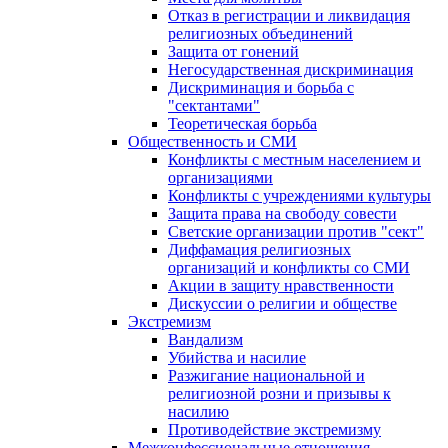
Отказ в регистрации и ликвидация
религиозных объединений
Защита от гонений
Негосударственная дискриминация
Дискриминация и борьба с
"сектантами"
Теоретическая борьба
Общественность и СМИ
Конфликты с местным населением и
организациями
Конфликты с учреждениями культуры
Защита права на свободу совести
Светские организации против "сект"
Диффамация религиозных
организаций и конфликты со СМИ
Акции в защиту нравственности
Дискуссии о религии и обществе
Экстремизм
Вандализм
Убийства и насилие
Разжигание национальной и
религиозной розни и призывы к
насилию
Противодействие экстремизму
Межконфессиональные отношения