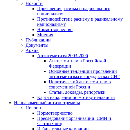
Новости
Проявления расизма и радикального
национализма
Противодействие расизму и радикальному
национализму
Нормотворчество
Мнения
Публикации
Документы
Архив
Антисемитизм 2003-2006
Антисемитизм в Российской
Федерации
Основные тенденции проявлений
антисемитизма в государствах СНГ
Политический антисемитизм в
современной России
Статьи, доклады, репортажи
Карта нападений по мотиву ненависти
Неправомерный антиэкстремизм
Новости
Нормотворчество
Преследования организаций, СМИ и
частных лиц
Избирательные кампании