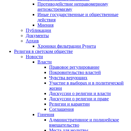
Противодействие неправомерному
антиэкстремизму
Иные государственные и общественные
действия
Мнения
Публикации
Документы
Архив
Хроники фильтрации Рунета
Религия в светском обществе
Новости
Власти
Правовое регулирование
Покровительство властей
Чувства верующих
Участие в выборах и в политической
жизни
Дискуссии о религии и власти
Дискуссии о религии и праве
Религии и карантин
Соглашения
Гонения
Административное и полицейское
вмешательство
Места для молитвы