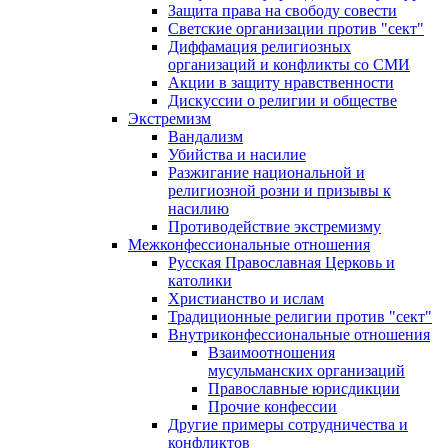
Защита права на свободу совести
Светские организации против "сект"
Диффамация религиозных
организаций и конфликты со СМИ
Акции в защиту нравственности
Дискуссии о религии и обществе
Экстремизм
Вандализм
Убийства и насилие
Разжигание национальной и
религиозной розни и призывы к
насилию
Противодействие экстремизму
Межконфессиональные отношения
Русская Православная Церковь и
католики
Христианство и ислам
Традиционные религии против "сект"
Внутриконфессиональные отношения
Взаимоотношения
мусульманских организаций
Православные юрисдикции
Прочие конфессии
Другие примеры сотрудничества и
конфликтов