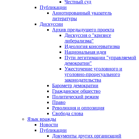
Честный суд
Публикации
Аннотированный указатель
литературы
Дискуссии
Архив предыдущего проекта
Дискуссия о "кризисе
либерализма"
Идеология консерватизма
Национальная идея
Пути легитимации "управляемой
демократии"
Ужесточение уголовного и
уголовно-процесуального
законодательства
Барометр демократии
Гражданское общество
Политический режим
Право
Революция и оппозиция
Свобода слова
Язык вражды
Новости
Публикации
Документы других организаций