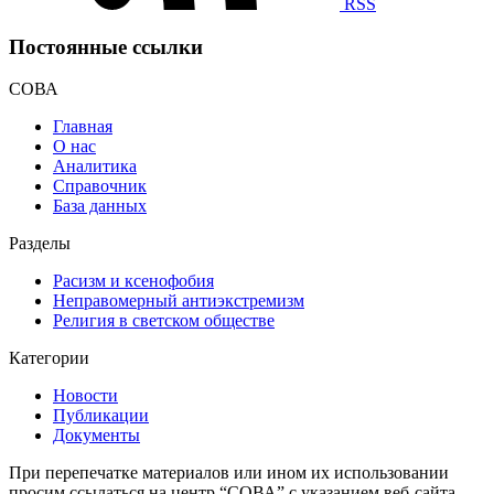
RSS
Постоянные ссылки
СОВА
Главная
О нас
Аналитика
Справочник
База данных
Разделы
Расизм и ксенофобия
Неправомерный антиэкстремизм
Религия в светском обществе
Категории
Новости
Публикации
Документы
При перепечатке материалов или ином их использовании
просим ссылаться на центр “СОВА” с указанием веб-сайта