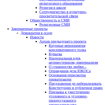
религиозного образования
Религия в школе
Сотрудничество в культурно-
просветительской сфере
Общественность и СМИ
Религиозные СМИ
Завершенные проекты
Демократия в осаде
Новости
Архив предыдущего проекта
Крупные мероприятия
консервативного толка
Курьезы
Национальная идея,
антивестернизм, империализм
О странностях любви...
Оправдания дела ЮКОСа
Основания пересмотра
приватизации
Предложения де-либерализовать
Конституцию и публичное право
Призывы к ужесточению
уголовного и уголовно-
процессуального
законодательства