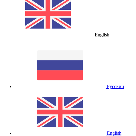
English
Русский
English