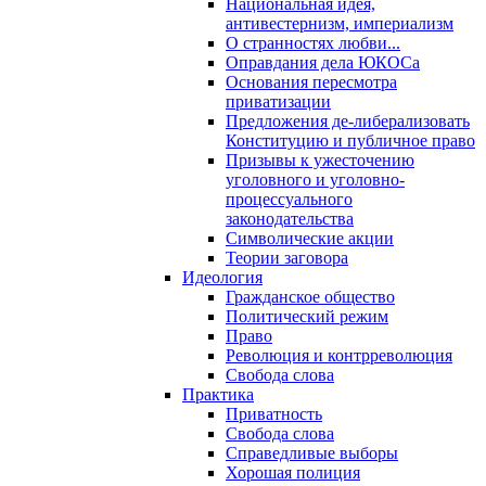
Национальная идея,
антивестернизм, империализм
О странностях любви...
Оправдания дела ЮКОСа
Основания пересмотра
приватизации
Предложения де-либерализовать
Конституцию и публичное право
Призывы к ужесточению
уголовного и уголовно-
процессуального
законодательства
Символические акции
Теории заговора
Идеология
Гражданское общество
Политический режим
Право
Революция и контрреволюция
Свобода слова
Практика
Приватность
Свобода слова
Справедливые выборы
Хорошая полиция