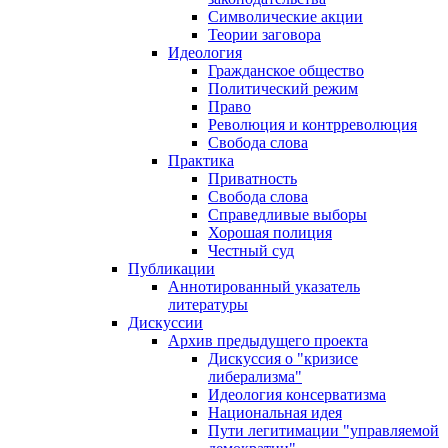
Символические акции
Теории заговора
Идеология
Гражданское общество
Политический режим
Право
Революция и контрреволюция
Свобода слова
Практика
Приватность
Свобода слова
Справедливые выборы
Хорошая полиция
Честный суд
Публикации
Аннотированный указатель
литературы
Дискуссии
Архив предыдущего проекта
Дискуссия о "кризисе
либерализма"
Идеология консерватизма
Национальная идея
Пути легитимации "управляемой