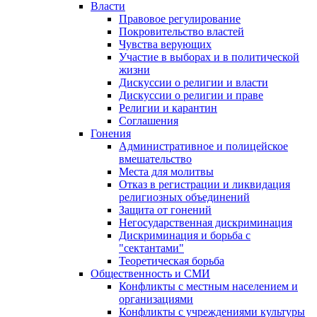
Власти
Правовое регулирование
Покровительство властей
Чувства верующих
Участие в выборах и в политической
жизни
Дискуссии о религии и власти
Дискуссии о религии и праве
Религии и карантин
Соглашения
Гонения
Административное и полицейское
вмешательство
Места для молитвы
Отказ в регистрации и ликвидация
религиозных объединений
Защита от гонений
Негосударственная дискриминация
Дискриминация и борьба с
"сектантами"
Теоретическая борьба
Общественность и СМИ
Конфликты с местным населением и
организациями
Конфликты с учреждениями культуры