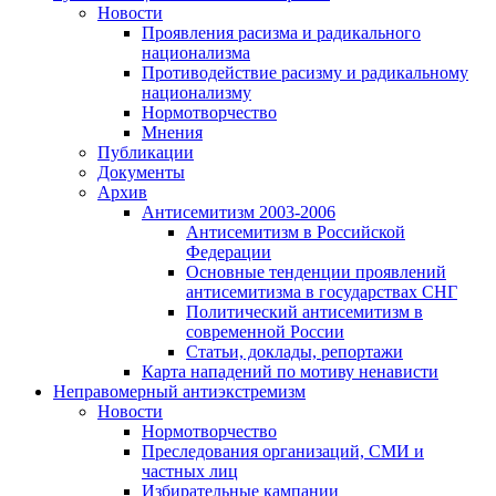
Новости
Проявления расизма и радикального
национализма
Противодействие расизму и радикальному
национализму
Нормотворчество
Мнения
Публикации
Документы
Архив
Антисемитизм 2003-2006
Антисемитизм в Российской
Федерации
Основные тенденции проявлений
антисемитизма в государствах СНГ
Политический антисемитизм в
современной России
Статьи, доклады, репортажи
Карта нападений по мотиву ненависти
Неправомерный антиэкстремизм
Новости
Нормотворчество
Преследования организаций, СМИ и
частных лиц
Избирательные кампании