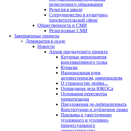
религиозного образования
Религия в школе
Сотрудничество в культурно-
просветительской сфере
Общественность и СМИ
Религиозные СМИ
Завершенные проекты
Демократия в осаде
Новости
Архив предыдущего проекта
Крупные мероприятия
консервативного толка
Курьезы
Национальная идея,
антивестернизм, империализм
О странностях любви...
Оправдания дела ЮКОСа
Основания пересмотра
приватизации
Предложения де-либерализовать
Конституцию и публичное право
Призывы к ужесточению
уголовного и уголовно-
процессуального
законодательства