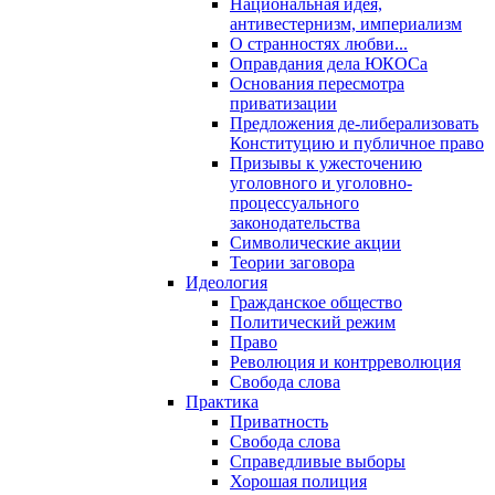
Национальная идея,
антивестернизм, империализм
О странностях любви...
Оправдания дела ЮКОСа
Основания пересмотра
приватизации
Предложения де-либерализовать
Конституцию и публичное право
Призывы к ужесточению
уголовного и уголовно-
процессуального
законодательства
Символические акции
Теории заговора
Идеология
Гражданское общество
Политический режим
Право
Революция и контрреволюция
Свобода слова
Практика
Приватность
Свобода слова
Справедливые выборы
Хорошая полиция