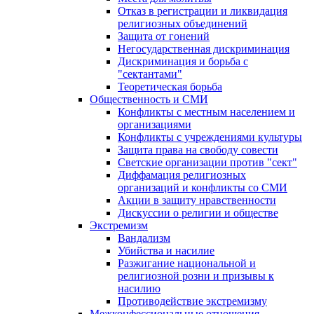
Отказ в регистрации и ликвидация
религиозных объединений
Защита от гонений
Негосударственная дискриминация
Дискриминация и борьба с
"сектантами"
Теоретическая борьба
Общественность и СМИ
Конфликты с местным населением и
организациями
Конфликты с учреждениями культуры
Защита права на свободу совести
Светские организации против "сект"
Диффамация религиозных
организаций и конфликты со СМИ
Акции в защиту нравственности
Дискуссии о религии и обществе
Экстремизм
Вандализм
Убийства и насилие
Разжигание национальной и
религиозной розни и призывы к
насилию
Противодействие экстремизму
Межконфессиональные отношения