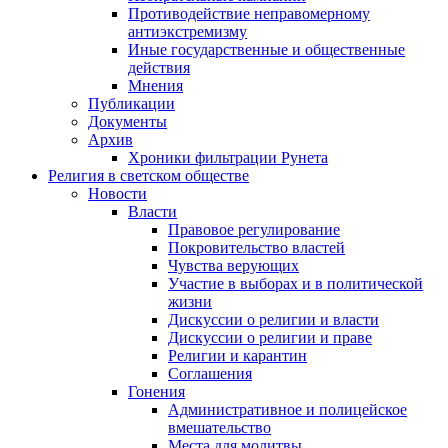
Противодействие неправомерному
антиэкстремизму
Иные государственные и общественные
действия
Мнения
Публикации
Документы
Архив
Хроники фильтрации Рунета
Религия в светском обществе
Новости
Власти
Правовое регулирование
Покровительство властей
Чувства верующих
Участие в выборах и в политической
жизни
Дискуссии о религии и власти
Дискуссии о религии и праве
Религии и карантин
Соглашения
Гонения
Административное и полицейское
вмешательство
Места для молитвы