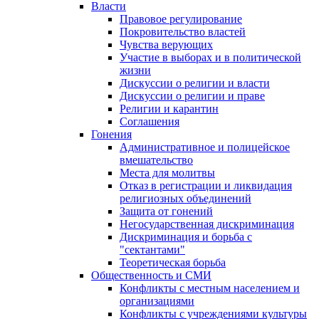
Власти
Правовое регулирование
Покровительство властей
Чувства верующих
Участие в выборах и в политической
жизни
Дискуссии о религии и власти
Дискуссии о религии и праве
Религии и карантин
Соглашения
Гонения
Административное и полицейское
вмешательство
Места для молитвы
Отказ в регистрации и ликвидация
религиозных объединений
Защита от гонений
Негосударственная дискриминация
Дискриминация и борьба с
"сектантами"
Теоретическая борьба
Общественность и СМИ
Конфликты с местным населением и
организациями
Конфликты с учреждениями культуры