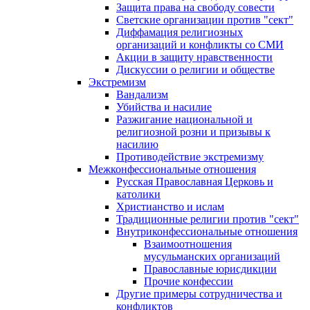
Защита права на свободу совести
Светские организации против "сект"
Диффамация религиозных
организаций и конфликты со СМИ
Акции в защиту нравственности
Дискуссии о религии и обществе
Экстремизм
Вандализм
Убийства и насилие
Разжигание национальной и
религиозной розни и призывы к
насилию
Противодействие экстремизму
Межконфессиональные отношения
Русская Православная Церковь и
католики
Христианство и ислам
Традиционные религии против "сект"
Внутриконфессиональные отношения
Взаимоотношения
мусульманских организаций
Православные юрисдикции
Прочие конфессии
Другие примеры сотрудничества и
конфликтов