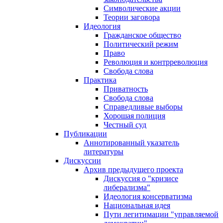
Символические акции
Теории заговора
Идеология
Гражданское общество
Политический режим
Право
Революция и контрреволюция
Свобода слова
Практика
Приватность
Свобода слова
Справедливые выборы
Хорошая полиция
Честный суд
Публикации
Аннотированный указатель
литературы
Дискуссии
Архив предыдущего проекта
Дискуссия о "кризисе
либерализма"
Идеология консерватизма
Национальная идея
Пути легитимации "управляемой