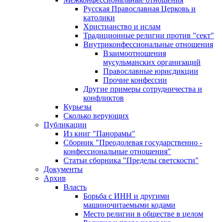
Русская Православная Церковь и
католики
Христианство и ислам
Традиционные религии против "сект"
Внутриконфессиональные отношения
Взаимоотношения
мусульманских организаций
Православные юрисдикции
Прочие конфессии
Другие примеры сотрудничества и
конфликтов
Курьезы
Сколько верующих
Публикации
Из книг "Панорамы"
Сборник "Преодолевая государственно -
конфессиональные отношения"
Статьи сборника "Пределы светскости"
Документы
Архив
Власть
Борьба с ИНН и другими
машиночитаемыми кодами
Место религии в обществе в целом