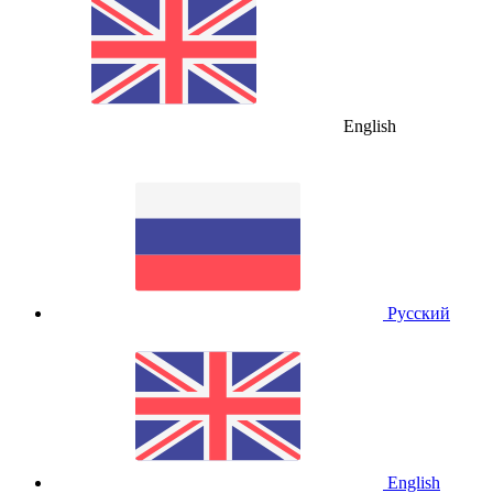
English
Русский
English