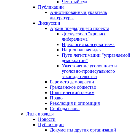
Честный суд
Публикации
Аннотированный указатель
литературы
Дискуссии
Архив предыдущего проекта
Дискуссия о "кризисе
либерализма"
Идеология консерватизма
Национальная идея
Пути легитимации "управляемой
демократии"
Ужесточение уголовного и
уголовно-процесуального
законодательства
Барометр демократии
Гражданское общество
Политический режим
Право
Революция и оппозиция
Свобода слова
Язык вражды
Новости
Публикации
Документы других организаций