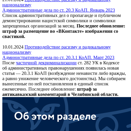
национализму
Административные дела по ст. 20.3 КоАП. Январь 2023
Список административных дел о пропаганде и публичном
демонстрировании нацистской символики и символики
запрещенных организаций за месяц.
Последнее обновление:
штраф за размещение во
«ВКонтакте» изображения со
свастикой.
10.01.2024
Противодействие расизму и радикальному
национализму
Административные дела по ст. 20.3.1 КоАП. Март 2023
После
частичной декриминализации
ст. 282 УК в Кодексе
об административных правонарушениях появилась новая
статья — 20.3.1 КоАП (возбуждение ненависти либо вражды,
а равно унижение человеческого достоинства). Мы собираем
вынесенные по ней постановления в единый список
ежемесячно. Последнее обновление:
штраф за
антикавказский комментарий в Челябинской области
.