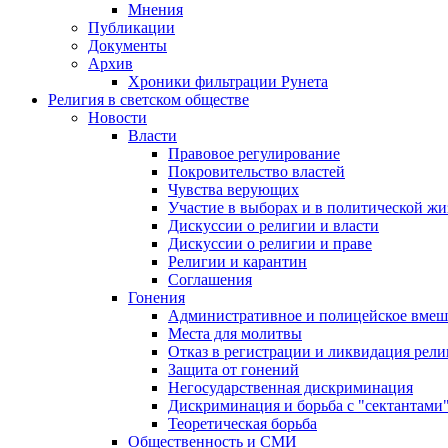
Мнения
Публикации
Документы
Архив
Хроники фильтрации Рунета
Религия в светском обществе
Новости
Власти
Правовое регулирование
Покровительство властей
Чувства верующих
Участие в выборах и в политической ж
Дискуссии о религии и власти
Дискуссии о религии и праве
Религии и карантин
Соглашения
Гонения
Административное и полицейское вмеш
Места для молитвы
Отказ в регистрации и ликвидация рел
Защита от гонений
Негосударственная дискриминация
Дискриминация и борьба с "сектантами
Теоретическая борьба
Общественность и СМИ