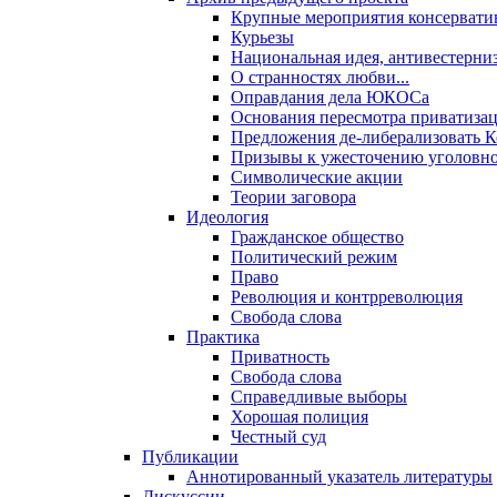
Крупные мероприятия консервати
Курьезы
Национальная идея, антивестерни
О странностях любви...
Оправдания дела ЮКОСа
Основания пересмотра приватиза
Предложения де-либерализовать 
Призывы к ужесточению уголовног
Символические акции
Теории заговора
Идеология
Гражданское общество
Политический режим
Право
Революция и контрреволюция
Свобода слова
Практика
Приватность
Свобода слова
Справедливые выборы
Хорошая полиция
Честный суд
Публикации
Аннотированный указатель литературы
Дискуссии