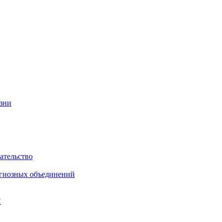
изни
ательство
игиозных объединений
"