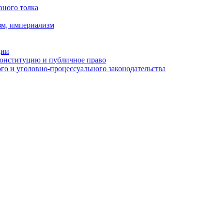
вного толка
зм, империализм
ции
Конституцию и публичное право
о и уголовно-процессуального законодательства