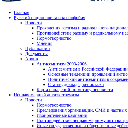
Главная
Русский национализм и ксенофобия
Новости
Проявления расизма и радикального национа
Противодействие расизму и радикальному на
Нормотворчество
Мнения
Публикации
Документы
Архив
Антисемитизм 2003-2006
Антисемитизм в Российской Федерации
Основные тенденции проявлений антис
Политический антисемитизм в совреме
Статьи, доклады, репортажи
Карта нападений по мотиву ненависти
Неправомерный антиэкстремизм
Новости
Нормотворчество
Преследования организаций, СМИ и частных
Избирательные кампании
Противодействие неправомерному антиэкстр
Иные государственные и общественные дейст