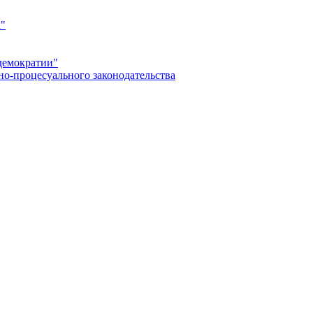
а"
демократии"
но-процесуального законодательства