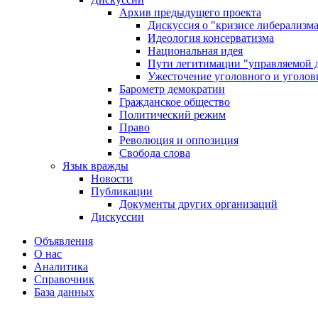
Архив предыдущего проекта
Дискуссия о "кризисе либерализм
Идеология консерватизма
Национальная идея
Пути легитимации "управляемой 
Ужесточение уголовного и уголов
Барометр демократии
Гражданское общество
Политический режим
Право
Революция и оппозиция
Свобода слова
Язык вражды
Новости
Публикации
Документы других организаций
Дискуссии
Объявления
О нас
Аналитика
Справочник
База данных