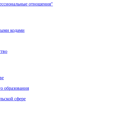
фессиональные отношения"
мыми кодами
ство
ве
го образования
льской сфере