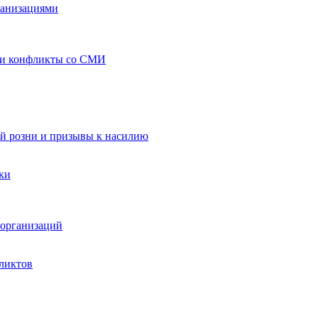
ганизациями
 и конфликты со СМИ
й розни и призывы к насилию
ки
организаций
ликтов