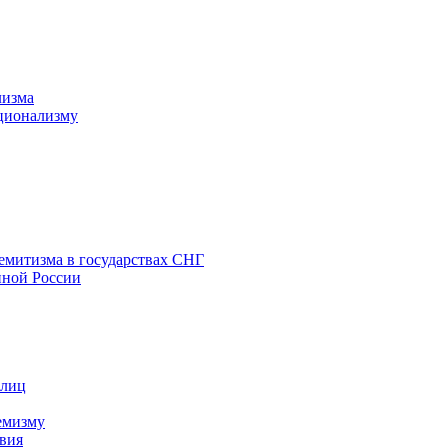
лизма
ционализму
емитизма в государствах СНГ
нной России
 лиц
емизму
вия