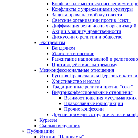
Конфликты с местным населением и ор
Конфликты с учреждениями культуры
Защита права на свободу совести
Светские организации против "сект"
Диффамация религиозных организаций
Акции в защиту нравственности
Дискуссии о религии и обществе
Экстремизм
Вандализм
Убийства и насилие
Разжигание национальной и религиозно
Противодействие экстремизму
Межконфессиональные отношения
Русская Православная Церковь и католи
Христианство и ислам
Традиционные религии против "сект"
Внутриконфессиональные отношения
Взаимоотношения мусульманских 
Православные юрисдикции
Прочие конфессии
Другие примеры сотрудничества и конф
Курьезы
Сколько верующих
Публикации
Из книг "Панорамы"