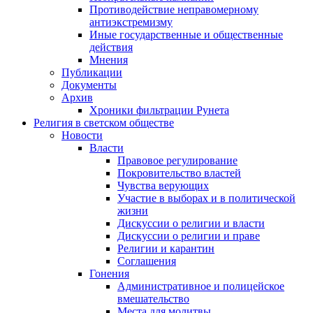
Противодействие неправомерному
антиэкстремизму
Иные государственные и общественные
действия
Мнения
Публикации
Документы
Архив
Хроники фильтрации Рунета
Религия в светском обществе
Новости
Власти
Правовое регулирование
Покровительство властей
Чувства верующих
Участие в выборах и в политической
жизни
Дискуссии о религии и власти
Дискуссии о религии и праве
Религии и карантин
Соглашения
Гонения
Административное и полицейское
вмешательство
Места для молитвы