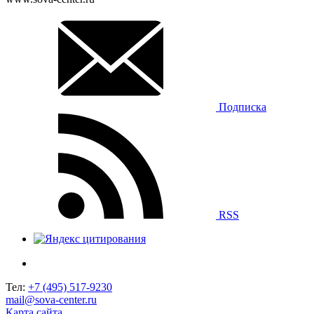
Подписка
RSS
Тел:
+7 (495) 517-9230
mail@sova-center.ru
Карта сайта