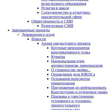
религиозного образования
Религия в школе
Сотрудничество в культурно-
просветительской сфере
Общественность и СМИ
Религиозные СМИ
Завершенные проекты
Демократия в осаде
Новости
Архив предыдущего проекта
Крупные мероприятия
консервативного толка
Курьезы
Национальная идея,
антивестернизм, империализм
О странностях любви...
Оправдания дела ЮКОСа
Основания пересмотра
приватизации
Предложения де-либерализовать
Конституцию и публичное право
Призывы к ужесточению
уголовного и уголовно-
процессуального
законодательства