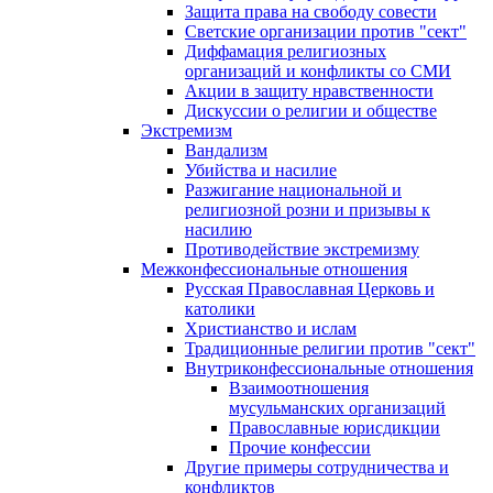
Защита права на свободу совести
Светские организации против "сект"
Диффамация религиозных
организаций и конфликты со СМИ
Акции в защиту нравственности
Дискуссии о религии и обществе
Экстремизм
Вандализм
Убийства и насилие
Разжигание национальной и
религиозной розни и призывы к
насилию
Противодействие экстремизму
Межконфессиональные отношения
Русская Православная Церковь и
католики
Христианство и ислам
Традиционные религии против "сект"
Внутриконфессиональные отношения
Взаимоотношения
мусульманских организаций
Православные юрисдикции
Прочие конфессии
Другие примеры сотрудничества и
конфликтов