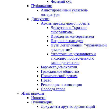
Честный суд
Публикации
Аннотированный указатель
литературы
Дискуссии
Архив предыдущего проекта
Дискуссия о "кризисе
либерализма"
Идеология консерватизма
Национальная идея
Пути легитимации "управляемой
демократии"
Ужесточение уголовного и
уголовно-процесуального
законодательства
Барометр демократии
Гражданское общество
Политический режим
Право
Революция и оппозиция
Свобода слова
Язык вражды
Новости
Публикации
Документы других организаций