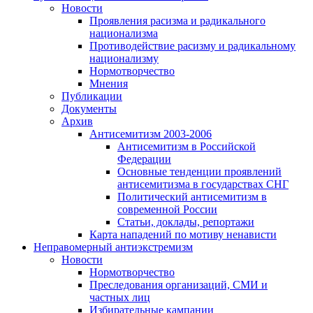
Новости
Проявления расизма и радикального
национализма
Противодействие расизму и радикальному
национализму
Нормотворчество
Мнения
Публикации
Документы
Архив
Антисемитизм 2003-2006
Антисемитизм в Российской
Федерации
Основные тенденции проявлений
антисемитизма в государствах СНГ
Политический антисемитизм в
современной России
Статьи, доклады, репортажи
Карта нападений по мотиву ненависти
Неправомерный антиэкстремизм
Новости
Нормотворчество
Преследования организаций, СМИ и
частных лиц
Избирательные кампании