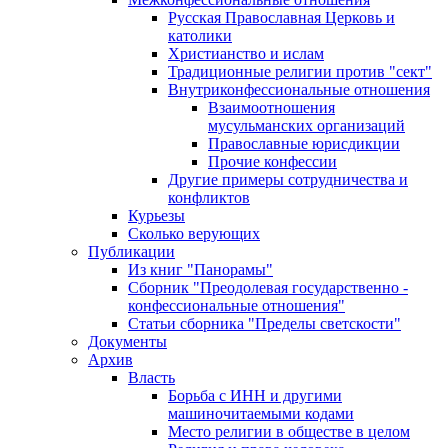
Русская Православная Церковь и
католики
Христианство и ислам
Традиционные религии против "сект"
Внутриконфессиональные отношения
Взаимоотношения
мусульманских организаций
Православные юрисдикции
Прочие конфессии
Другие примеры сотрудничества и
конфликтов
Курьезы
Сколько верующих
Публикации
Из книг "Панорамы"
Сборник "Преодолевая государственно -
конфессиональные отношения"
Статьи сборника "Пределы светскости"
Документы
Архив
Власть
Борьба с ИНН и другими
машиночитаемыми кодами
Место религии в обществе в целом