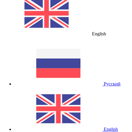
English
Русский
English