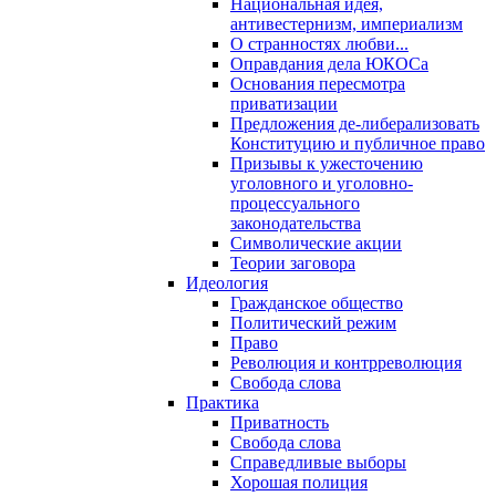
Национальная идея,
антивестернизм, империализм
О странностях любви...
Оправдания дела ЮКОСа
Основания пересмотра
приватизации
Предложения де-либерализовать
Конституцию и публичное право
Призывы к ужесточению
уголовного и уголовно-
процессуального
законодательства
Символические акции
Теории заговора
Идеология
Гражданское общество
Политический режим
Право
Революция и контрреволюция
Свобода слова
Практика
Приватность
Свобода слова
Справедливые выборы
Хорошая полиция