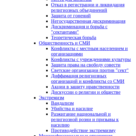
Отказ в регистрации и ликвидация
религиозных объединений
Защита от гонений
Негосударственная дискриминация
Дискриминация и борьба с
"сектантами"
Теоретическая борьба
Общественность и СМИ
Конфликты с местным населением и
организациями
Конфликты с учреждениями культуры
Защита права на свободу совести
Светские организации против "сект"
Диффамация религиозных
организаций и конфликты со СМИ
Акции в защиту нравственности
Дискуссии о религии и обществе
Экстремизм
Вандализм
Убийства и насилие
Разжигание национальной и
религиозной розни и призывы к
насилию
Противодействие экстремизму
Межконфессиональные отношения