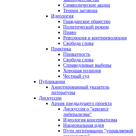
Символические акции
Теории заговора
Идеология
Гражданское общество
Политический режим
Право
Революция и контрреволюция
Свобода слова
Практика
Приватность
Свобода слова
Справедливые выборы
Хорошая полиция
Честный суд
Публикации
Аннотированный указатель
литературы
Дискуссии
Архив предыдущего проекта
Дискуссия о "кризисе
либерализма"
Идеология консерватизма
Национальная идея
Пути легитимации "управляемой