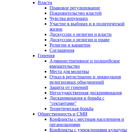
Власти
Правовое регулирование
Покровительство властей
Чувства верующих
Участие в выборах и в политической
жизни
Дискуссии о религии и власти
Дискуссии о религии и праве
Религии и карантин
Соглашения
Гонения
Административное и полицейское
вмешательство
Места для молитвы
Отказ в регистрации и ликвидация
религиозных объединений
Защита от гонений
Негосударственная дискриминация
Дискриминация и борьба с
"сектантами"
Теоретическая борьба
Общественность и СМИ
Конфликты с местным населением и
организациями
Конфликты с учреждениями культуры