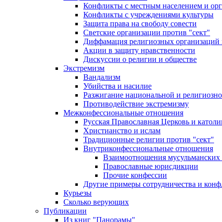
Конфликты с местным населением и ор
Конфликты с учреждениями культуры
Защита права на свободу совести
Светские организации против "сект"
Диффамация религиозных организаций
Акции в защиту нравственности
Дискуссии о религии и обществе
Экстремизм
Вандализм
Убийства и насилие
Разжигание национальной и религиозно
Противодействие экстремизму
Межконфессиональные отношения
Русская Православная Церковь и католи
Христианство и ислам
Традиционные религии против "сект"
Внутриконфессиональные отношения
Взаимоотношения мусульманских 
Православные юрисдикции
Прочие конфессии
Другие примеры сотрудничества и конф
Курьезы
Сколько верующих
Публикации
Из книг "Панорамы"