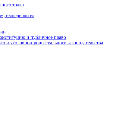
вного толка
зм, империализм
ции
Конституцию и публичное право
о и уголовно-процессуального законодательства