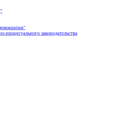
а"
демократии"
но-процесуального законодательства