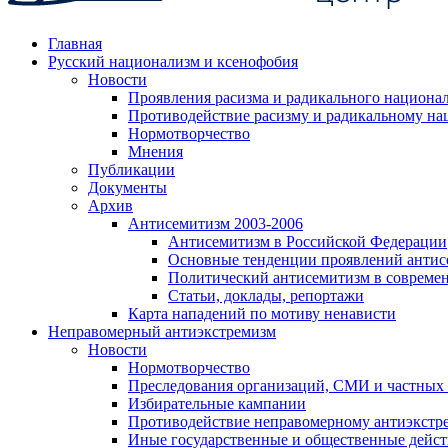
Главная
Русский национализм и ксенофобия
Новости
Проявления расизма и радикального национа
Противодействие расизму и радикальному на
Нормотворчество
Мнения
Публикации
Документы
Архив
Антисемитизм 2003-2006
Антисемитизм в Российской Федерации
Основные тенденции проявлений антис
Политический антисемитизм в совреме
Статьи, доклады, репортажи
Карта нападений по мотиву ненависти
Неправомерный антиэкстремизм
Новости
Нормотворчество
Преследования организаций, СМИ и частных
Избирательные кампании
Противодействие неправомерному антиэкстр
Иные государственные и общественные дейст