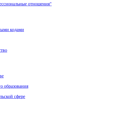
фессиональные отношения"
мыми кодами
ство
ве
го образования
льской сфере