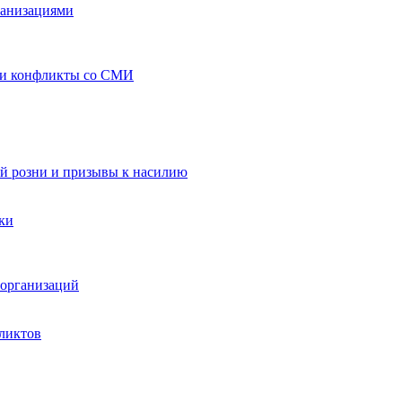
ганизациями
 и конфликты со СМИ
й розни и призывы к насилию
ки
организаций
ликтов