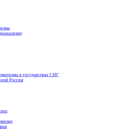
лизма
ционализму
емитизма в государствах СНГ
нной России
 лиц
емизму
вия