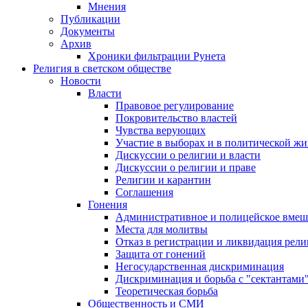
Мнения
Публикации
Документы
Архив
Хроники фильтрации Рунета
Религия в светском обществе
Новости
Власти
Правовое регулирование
Покровительство властей
Чувства верующих
Участие в выборах и в политической ж
Дискуссии о религии и власти
Дискуссии о религии и праве
Религии и карантин
Соглашения
Гонения
Административное и полицейское вмеш
Места для молитвы
Отказ в регистрации и ликвидация рел
Защита от гонений
Негосударственная дискриминация
Дискриминация и борьба с "сектантами
Теоретическая борьба
Общественность и СМИ