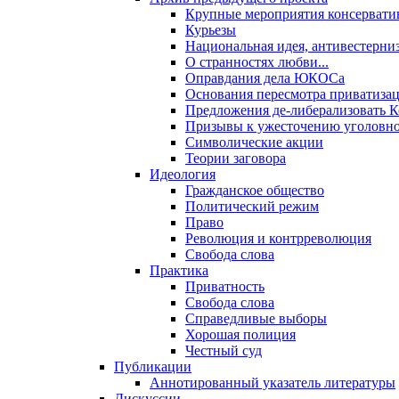
Крупные мероприятия консервати
Курьезы
Национальная идея, антивестерни
О странностях любви...
Оправдания дела ЮКОСа
Основания пересмотра приватиза
Предложения де-либерализовать 
Призывы к ужесточению уголовног
Символические акции
Теории заговора
Идеология
Гражданское общество
Политический режим
Право
Революция и контрреволюция
Свобода слова
Практика
Приватность
Свобода слова
Справедливые выборы
Хорошая полиция
Честный суд
Публикации
Аннотированный указатель литературы
Дискуссии