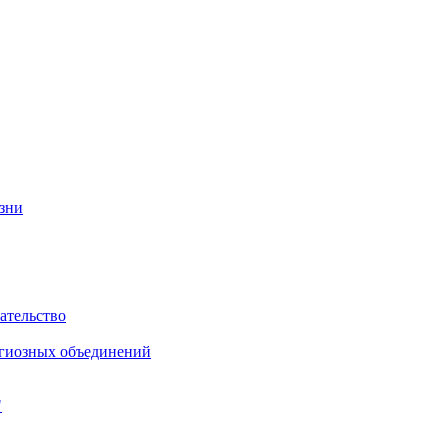
изни
ательство
игиозных объединений
"