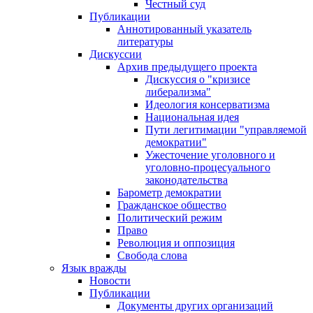
Честный суд
Публикации
Аннотированный указатель
литературы
Дискуссии
Архив предыдущего проекта
Дискуссия о "кризисе
либерализма"
Идеология консерватизма
Национальная идея
Пути легитимации "управляемой
демократии"
Ужесточение уголовного и
уголовно-процесуального
законодательства
Барометр демократии
Гражданское общество
Политический режим
Право
Революция и оппозиция
Свобода слова
Язык вражды
Новости
Публикации
Документы других организаций