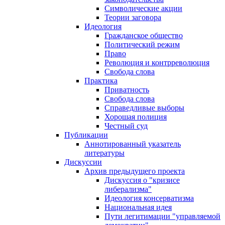
Символические акции
Теории заговора
Идеология
Гражданское общество
Политический режим
Право
Революция и контрреволюция
Свобода слова
Практика
Приватность
Свобода слова
Справедливые выборы
Хорошая полиция
Честный суд
Публикации
Аннотированный указатель
литературы
Дискуссии
Архив предыдущего проекта
Дискуссия о "кризисе
либерализма"
Идеология консерватизма
Национальная идея
Пути легитимации "управляемой