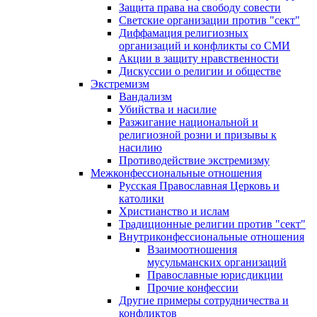
Защита права на свободу совести
Светские организации против "сект"
Диффамация религиозных
организаций и конфликты со СМИ
Акции в защиту нравственности
Дискуссии о религии и обществе
Экстремизм
Вандализм
Убийства и насилие
Разжигание национальной и
религиозной розни и призывы к
насилию
Противодействие экстремизму
Межконфессиональные отношения
Русская Православная Церковь и
католики
Христианство и ислам
Традиционные религии против "сект"
Внутриконфессиональные отношения
Взаимоотношения
мусульманских организаций
Православные юрисдикции
Прочие конфессии
Другие примеры сотрудничества и
конфликтов