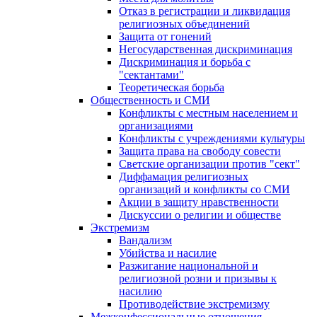
Отказ в регистрации и ликвидация
религиозных объединений
Защита от гонений
Негосударственная дискриминация
Дискриминация и борьба с
"сектантами"
Теоретическая борьба
Общественность и СМИ
Конфликты с местным населением и
организациями
Конфликты с учреждениями культуры
Защита права на свободу совести
Светские организации против "сект"
Диффамация религиозных
организаций и конфликты со СМИ
Акции в защиту нравственности
Дискуссии о религии и обществе
Экстремизм
Вандализм
Убийства и насилие
Разжигание национальной и
религиозной розни и призывы к
насилию
Противодействие экстремизму
Межконфессиональные отношения