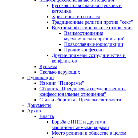
Русская Православная Церковь и
католики
Христианство и ислам
Традиционные религии против "сект"
Внутриконфессиональные отношения
Взаимоотношения
мусульманских организаций
Православные юрисдикции
Прочие конфессии
Другие примеры сотрудничества и
конфликтов
Курьезы
Сколько верующих
Публикации
Из книг "Панорамы"
Сборник "Преодолевая государственно -
конфессиональные отношения"
Статьи сборника "Пределы светскости"
Документы
Архив
Власть
Борьба с ИНН и другими
машиночитаемыми кодами
Место религии в обществе в целом