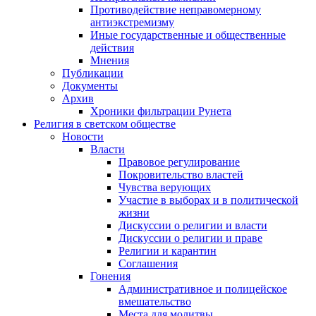
Противодействие неправомерному
антиэкстремизму
Иные государственные и общественные
действия
Мнения
Публикации
Документы
Архив
Хроники фильтрации Рунета
Религия в светском обществе
Новости
Власти
Правовое регулирование
Покровительство властей
Чувства верующих
Участие в выборах и в политической
жизни
Дискуссии о религии и власти
Дискуссии о религии и праве
Религии и карантин
Соглашения
Гонения
Административное и полицейское
вмешательство
Места для молитвы