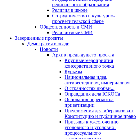
религиозного образования
Религия в школе
Сотрудничество в культурно-
просветительской сфере
Общественность и СМИ
Религиозные СМИ
Завершенные проекты
Демократия в осаде
Новости
Архив предыдущего проекта
Крупные мероприятия
консервативного толка
Курьезы
Национальная идея,
антивестернизм, империализм
О странностях любви...
Оправдания дела ЮКОСа
Основания пересмотра
приватизации
Предложения де-либерализовать
Конституцию и публичное право
Призывы к ужесточению
уголовного и уголовно-
процессуального
законодательства