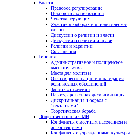
Власти
Правовое регулирование
Покровительство властей
Чувства верующих
Участие в выборах и в политической
жизни
Дискуссии о религии и власти
Дискуссии о религии и праве
Религии и карантин
Соглашения
Гонения
Административное и полицейское
вмешательство
Места для молитвы
Отказ в регистрации и ликвидация
религиозных объединений
Защита от гонений
Негосударственная дискриминация
Дискриминация и борьба с
"сектантами"
Теоретическая борьба
Общественность и СМИ
Конфликты с местным населением и
организациями
Конфликты с учреждениями культуры