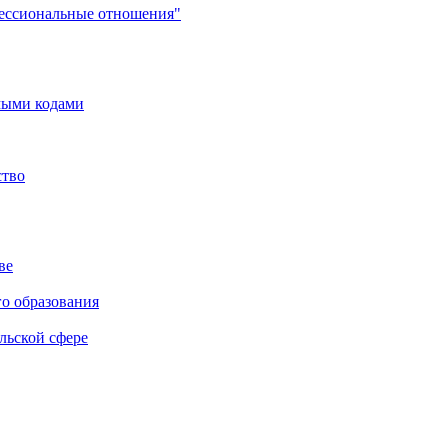
фессиональные отношения"
мыми кодами
ство
ве
го образования
льской сфере