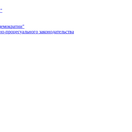
а"
демократии"
но-процесуального законодательства