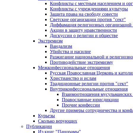
Конфликты с местным населением и ор
Конфликты с учреждениями культуры
Защита права на свободу совести
Светские организации против "сект"
Диффамация религиозных организаций
Акции в защиту нравственности
Дискуссии о религии и обществе
Экстремизм
Вандализм
Убийства и насилие
Разжигание национальной и религиозно
Противодействие экстремизму
Межконфессиональные отношения
Русская Православная Церковь и католи
Христианство и ислам
Традиционные религии против "сект"
Внутриконфессиональные отношения
Взаимоотношения мусульманских 
Православные юрисдикции
Прочие конфессии
Другие примеры сотрудничества и конф
Курьезы
Сколько верующих
Публикации
Из книг "Панорамы"