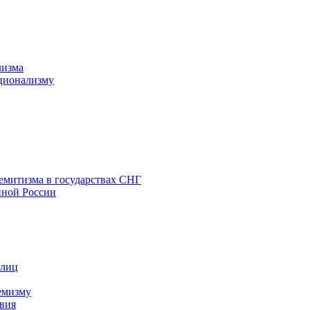
лизма
ционализму
емитизма в государствах СНГ
нной России
 лиц
емизму
вия