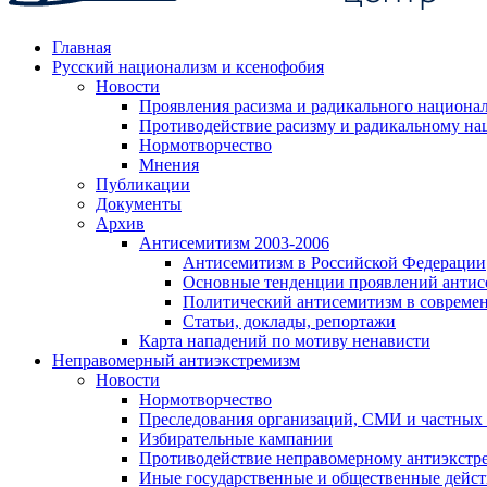
Главная
Русский национализм и ксенофобия
Новости
Проявления расизма и радикального национа
Противодействие расизму и радикальному на
Нормотворчество
Мнения
Публикации
Документы
Архив
Антисемитизм 2003-2006
Антисемитизм в Российской Федерации
Основные тенденции проявлений антис
Политический антисемитизм в совреме
Статьи, доклады, репортажи
Карта нападений по мотиву ненависти
Неправомерный антиэкстремизм
Новости
Нормотворчество
Преследования организаций, СМИ и частных
Избирательные кампании
Противодействие неправомерному антиэкстр
Иные государственные и общественные дейст