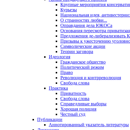
Крупные мероприятия консервати
Курьезы
Национальная идея, антивестерни
О странностях любви...
Оправдания дела ЮКОСа
Основания пересмотра приватиза
Предложения де-либерализовать 
Призывы к ужесточению уголовног
Символические акции
Теории заговора
Идеология
Гражданское общество
Политический режим
Право
Революция и контрреволюция
Свобода слова
Практика
Приватность
Свобода слова
Справедливые выборы
Хорошая полиция
Честный суд
Публикации
Аннотированный указатель литературы
Дискуссии