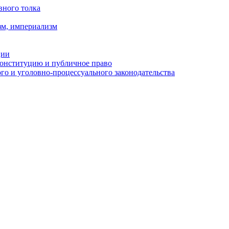
вного толка
зм, империализм
ции
Конституцию и публичное право
о и уголовно-процессуального законодательства