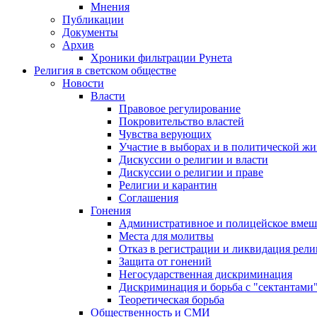
Мнения
Публикации
Документы
Архив
Хроники фильтрации Рунета
Религия в светском обществе
Новости
Власти
Правовое регулирование
Покровительство властей
Чувства верующих
Участие в выборах и в политической ж
Дискуссии о религии и власти
Дискуссии о религии и праве
Религии и карантин
Соглашения
Гонения
Административное и полицейское вмеш
Места для молитвы
Отказ в регистрации и ликвидация рел
Защита от гонений
Негосударственная дискриминация
Дискриминация и борьба с "сектантами
Теоретическая борьба
Общественность и СМИ