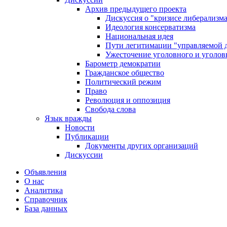
Архив предыдущего проекта
Дискуссия о "кризисе либерализм
Идеология консерватизма
Национальная идея
Пути легитимации "управляемой 
Ужесточение уголовного и уголов
Барометр демократии
Гражданское общество
Политический режим
Право
Революция и оппозиция
Свобода слова
Язык вражды
Новости
Публикации
Документы других организаций
Дискуссии
Объявления
О нас
Аналитика
Справочник
База данных