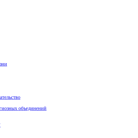
изни
ательство
игиозных объединений
"