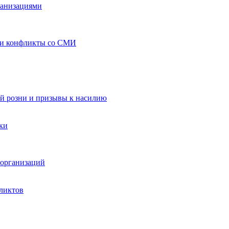
ганизациями
 и конфликты со СМИ
й розни и призывы к насилию
ки
организаций
ликтов