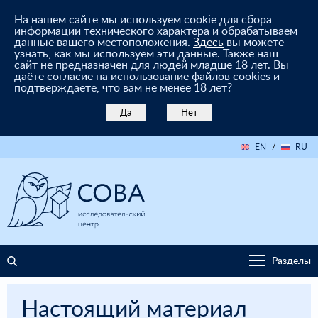
На нашем сайте мы используем cookie для сбора
информации технического характера и обрабатываем
данные вашего местоположения.
Здесь
вы можете
узнать, как мы используем эти данные. Также наш
сайт не предназначен для людей младше 18 лет. Вы
даёте согласие на использование файлов cookies и
подтверждаете, что вам не менее 18 лет?
Да
Нет
EN
/
RU
Разделы
Настоящий материал