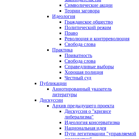
Символические акции
Теории заговора
Идеология
Гражданское общество
Политический режим
Право
Революция и контрреволюция
Свобода слова
Практика
Приватность
Свобода слова
Справедливые выборы
Хорошая полиция
Честный суд
Публикации
Аннотированный указатель
литературы
Дискуссии
Архив предыдущего проекта
Дискуссия о "кризисе
либерализма"
Идеология консерватизма
Национальная идея
Пути легитимации "управляемой