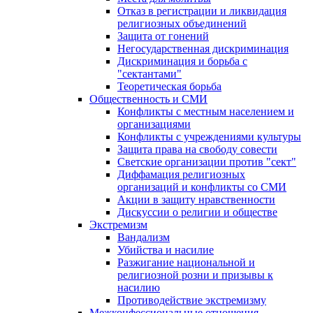
Отказ в регистрации и ликвидация
религиозных объединений
Защита от гонений
Негосударственная дискриминация
Дискриминация и борьба с
"сектантами"
Теоретическая борьба
Общественность и СМИ
Конфликты с местным населением и
организациями
Конфликты с учреждениями культуры
Защита права на свободу совести
Светские организации против "сект"
Диффамация религиозных
организаций и конфликты со СМИ
Акции в защиту нравственности
Дискуссии о религии и обществе
Экстремизм
Вандализм
Убийства и насилие
Разжигание национальной и
религиозной розни и призывы к
насилию
Противодействие экстремизму
Межконфессиональные отношения