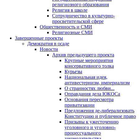
религиозного образования
Религия в школе
Сотрудничество в культурно-
просветительской сфере
Общественность и СМИ
Религиозные СМИ
Завершенные проекты
Демократия в осаде
Новости
Архив предыдущего проекта
Крупные мероприятия
консервативного толка
Курьезы
Национальная идея,
антивестернизм, империализм
О странностях любви...
Оправдания дела ЮКОСа
Основания пересмотра
приватизации
Предложения де-либерализовать
Конституцию и публичное право
Призывы к ужесточению
уголовного и уголовно-
процессуального
законодательства