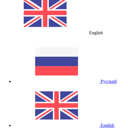
English
Русский
English