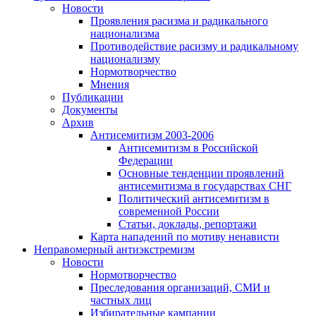
Новости
Проявления расизма и радикального
национализма
Противодействие расизму и радикальному
национализму
Нормотворчество
Мнения
Публикации
Документы
Архив
Антисемитизм 2003-2006
Антисемитизм в Российской
Федерации
Основные тенденции проявлений
антисемитизма в государствах СНГ
Политический антисемитизм в
современной России
Статьи, доклады, репортажи
Карта нападений по мотиву ненависти
Неправомерный антиэкстремизм
Новости
Нормотворчество
Преследования организаций, СМИ и
частных лиц
Избирательные кампании