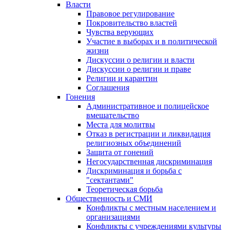
Власти
Правовое регулирование
Покровительство властей
Чувства верующих
Участие в выборах и в политической
жизни
Дискуссии о религии и власти
Дискуссии о религии и праве
Религии и карантин
Соглашения
Гонения
Административное и полицейское
вмешательство
Места для молитвы
Отказ в регистрации и ликвидация
религиозных объединений
Защита от гонений
Негосударственная дискриминация
Дискриминация и борьба с
"сектантами"
Теоретическая борьба
Общественность и СМИ
Конфликты с местным населением и
организациями
Конфликты с учреждениями культуры