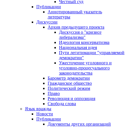
Честный суд
Публикации
Аннотированный указатель
литературы
Дискуссии
Архив предыдущего проекта
Дискуссия о "кризисе
либерализма"
Идеология консерватизма
Национальная идея
Пути легитимации "управляемой
демократии"
Ужесточение уголовного и
уголовно-процесуального
законодательства
Барометр демократии
Гражданское общество
Политический режим
Право
Революция и оппозиция
Свобода слова
Язык вражды
Новости
Публикации
Документы других организаций