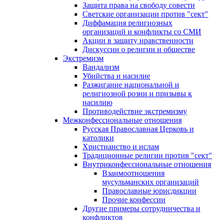
Защита права на свободу совести
Светские организации против "сект"
Диффамация религиозных
организаций и конфликты со СМИ
Акции в защиту нравственности
Дискуссии о религии и обществе
Экстремизм
Вандализм
Убийства и насилие
Разжигание национальной и
религиозной розни и призывы к
насилию
Противодействие экстремизму
Межконфессиональные отношения
Русская Православная Церковь и
католики
Христианство и ислам
Традиционные религии против "сект"
Внутриконфессиональные отношения
Взаимоотношения
мусульманских организаций
Православные юрисдикции
Прочие конфессии
Другие примеры сотрудничества и
конфликтов