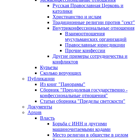
Русская Православная Церковь и
католики
Христианство и ислам
Традиционные религии против "сект"
Внутриконфессиональные отношения
Взаимоотношения
мусульманских организаций
Православные юрисдикции
Прочие конфессии
Другие примеры сотрудничества и
конфликтов
Курьезы
Сколько верующих
Публикации
Из книг "Панорамы"
Сборник "Преодолевая государственно -
конфессиональные отношения"
Статьи сборника "Пределы светскости"
Документы
Архив
Власть
Борьба с ИНН и другими
машиночитаемыми кодами
Место религии в обществе в целом