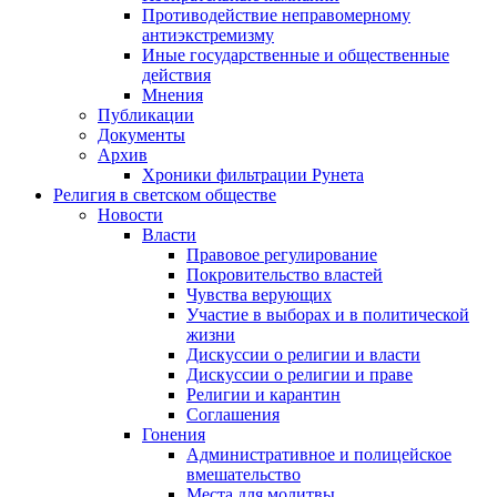
Противодействие неправомерному
антиэкстремизму
Иные государственные и общественные
действия
Мнения
Публикации
Документы
Архив
Хроники фильтрации Рунета
Религия в светском обществе
Новости
Власти
Правовое регулирование
Покровительство властей
Чувства верующих
Участие в выборах и в политической
жизни
Дискуссии о религии и власти
Дискуссии о религии и праве
Религии и карантин
Соглашения
Гонения
Административное и полицейское
вмешательство
Места для молитвы