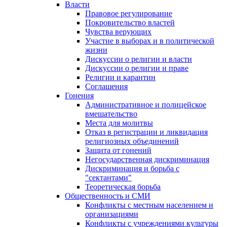
Власти
Правовое регулирование
Покровительство властей
Чувства верующих
Участие в выборах и в политической
жизни
Дискуссии о религии и власти
Дискуссии о религии и праве
Религии и карантин
Соглашения
Гонения
Административное и полицейское
вмешательство
Места для молитвы
Отказ в регистрации и ликвидация
религиозных объединений
Защита от гонений
Негосударственная дискриминация
Дискриминация и борьба с
"сектантами"
Теоретическая борьба
Общественность и СМИ
Конфликты с местным населением и
организациями
Конфликты с учреждениями культуры