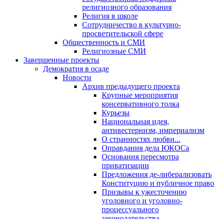
религиозного образования
Религия в школе
Сотрудничество в культурно-
просветительской сфере
Общественность и СМИ
Религиозные СМИ
Завершенные проекты
Демократия в осаде
Новости
Архив предыдущего проекта
Крупные мероприятия
консервативного толка
Курьезы
Национальная идея,
антивестернизм, империализм
О странностях любви...
Оправдания дела ЮКОСа
Основания пересмотра
приватизации
Предложения де-либерализовать
Конституцию и публичное право
Призывы к ужесточению
уголовного и уголовно-
процессуального
законодательства