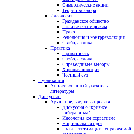
Символические акции
Теории заговора
Идеология
Гражданское общество
Политический режим
Право
Революция и контрреволюция
Свобода слова
Практика
Приватность
Свобода слова
Справедливые выборы
Хорошая полиция
Честный суд
Публикации
Аннотированный указатель
литературы
Дискуссии
Архив предыдущего проекта
Дискуссия о "кризисе
либерализма"
Идеология консерватизма
Национальная идея
Пути легитимации "управляемой