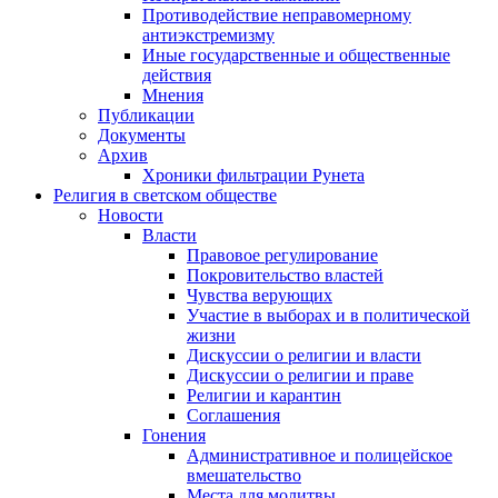
Противодействие неправомерному
антиэкстремизму
Иные государственные и общественные
действия
Мнения
Публикации
Документы
Архив
Хроники фильтрации Рунета
Религия в светском обществе
Новости
Власти
Правовое регулирование
Покровительство властей
Чувства верующих
Участие в выборах и в политической
жизни
Дискуссии о религии и власти
Дискуссии о религии и праве
Религии и карантин
Соглашения
Гонения
Административное и полицейское
вмешательство
Места для молитвы