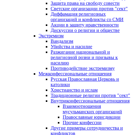
Защита права на свободу совести
Светские организации против "сект"
Диффамация религиозных
организаций и конфликты со СМИ
Акции в защиту нравственности
Дискуссии о религии и обществе
Экстремизм
Вандализм
Убийства и насилие
Разжигание национальной и
религиозной розни и призывы к
насилию
Противодействие экстремизму
Межконфессиональные отношения
Русская Православная Церковь и
католики
Христианство и ислам
Традиционные религии против "сект"
Внутриконфессиональные отношения
Взаимоотношения
мусульманских организаций
Православные юрисдикции
Прочие конфессии
Другие примеры сотрудничества и
конфликтов