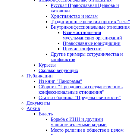
Русская Православная Церковь и
католики
Христианство и ислам
Традиционные религии против "сект"
Внутриконфессиональные отношения
Взаимоотношения
мусульманских организаций
Православные юрисдикции
Прочие конфессии
Другие примеры сотрудничества и
конфликтов
Курьезы
Сколько верующих
Публикации
Из книг "Панорамы"
Сборник "Преодолевая государственно -
конфессиональные отношения"
Статьи сборника "Пределы светскости"
Документы
Архив
Власть
Борьба с ИНН и другими
машиночитаемыми кодами
Место религии в обществе в целом