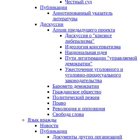
Честный суд
Публикации
Аннотированный указатель
литературы
Дискуссии
Архив предыдущего проекта
Дискуссия о "кризисе
либерализма"
Идеология консерватизма
Национальная идея
Пути легитимации "управляемой
демократии"
Ужесточение уголовного и
уголовно-процесуального
законодательства
Барометр демократии
Гражданское общество
Политический режим
Право
Революция и оппозиция
Свобода слова
Язык вражды
Новости
Публикации
Документы других организаций