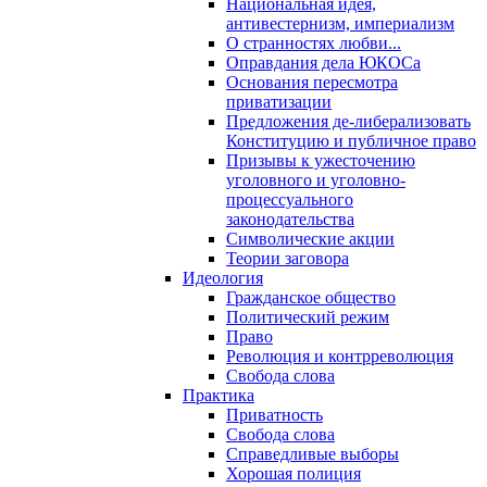
Национальная идея,
антивестернизм, империализм
О странностях любви...
Оправдания дела ЮКОСа
Основания пересмотра
приватизации
Предложения де-либерализовать
Конституцию и публичное право
Призывы к ужесточению
уголовного и уголовно-
процессуального
законодательства
Символические акции
Теории заговора
Идеология
Гражданское общество
Политический режим
Право
Революция и контрреволюция
Свобода слова
Практика
Приватность
Свобода слова
Справедливые выборы
Хорошая полиция