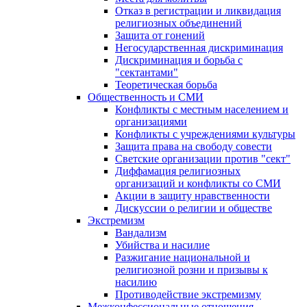
Отказ в регистрации и ликвидация
религиозных объединений
Защита от гонений
Негосударственная дискриминация
Дискриминация и борьба с
"сектантами"
Теоретическая борьба
Общественность и СМИ
Конфликты с местным населением и
организациями
Конфликты с учреждениями культуры
Защита права на свободу совести
Светские организации против "сект"
Диффамация религиозных
организаций и конфликты со СМИ
Акции в защиту нравственности
Дискуссии о религии и обществе
Экстремизм
Вандализм
Убийства и насилие
Разжигание национальной и
религиозной розни и призывы к
насилию
Противодействие экстремизму
Межконфессиональные отношения