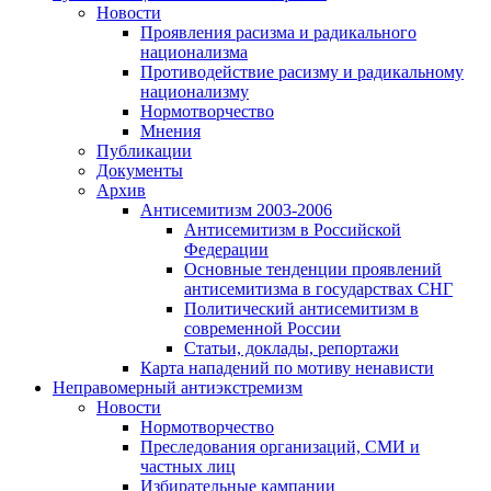
Новости
Проявления расизма и радикального
национализма
Противодействие расизму и радикальному
национализму
Нормотворчество
Мнения
Публикации
Документы
Архив
Антисемитизм 2003-2006
Антисемитизм в Российской
Федерации
Основные тенденции проявлений
антисемитизма в государствах СНГ
Политический антисемитизм в
современной России
Статьи, доклады, репортажи
Карта нападений по мотиву ненависти
Неправомерный антиэкстремизм
Новости
Нормотворчество
Преследования организаций, СМИ и
частных лиц
Избирательные кампании