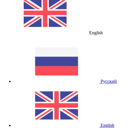
English
Русский
English