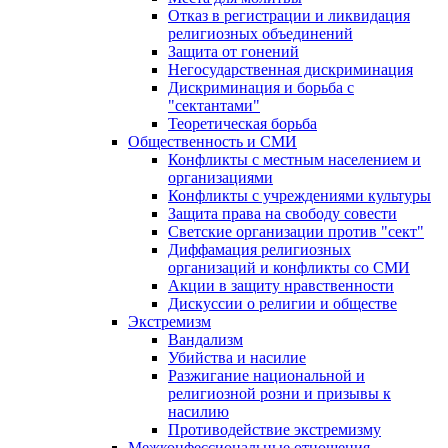
Отказ в регистрации и ликвидация
религиозных объединений
Защита от гонений
Негосударственная дискриминация
Дискриминация и борьба с
"сектантами"
Теоретическая борьба
Общественность и СМИ
Конфликты с местным населением и
организациями
Конфликты с учреждениями культуры
Защита права на свободу совести
Светские организации против "сект"
Диффамация религиозных
организаций и конфликты со СМИ
Акции в защиту нравственности
Дискуссии о религии и обществе
Экстремизм
Вандализм
Убийства и насилие
Разжигание национальной и
религиозной розни и призывы к
насилию
Противодействие экстремизму
Межконфессиональные отношения