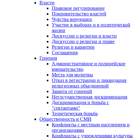
Власти
Правовое регулирование
Покровительство властей
Чувства верующих
Участие в выборах и в политической
жизни
Дискуссии о религии и власти
Дискуссии о религии и праве
Религии и карантин
Соглашения
Гонения
Административное и полицейское
вмешательство
Места для молитвы
Отказ в регистрации и ликвидация
религиозных объединений
Защита от гонений
Негосударственная дискриминация
Дискриминация и борьба с
"сектантами"
Теоретическая борьба
Общественность и СМИ
Конфликты с местным населением и
организациями
Конфликты с учреждениями культуры