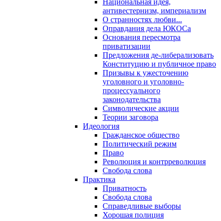
Национальная идея,
антивестернизм, империализм
О странностях любви...
Оправдания дела ЮКОСа
Основания пересмотра
приватизации
Предложения де-либерализовать
Конституцию и публичное право
Призывы к ужесточению
уголовного и уголовно-
процессуального
законодательства
Символические акции
Теории заговора
Идеология
Гражданское общество
Политический режим
Право
Революция и контрреволюция
Свобода слова
Практика
Приватность
Свобода слова
Справедливые выборы
Хорошая полиция