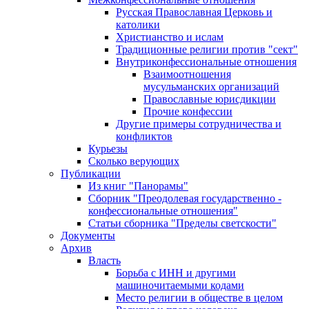
Русская Православная Церковь и
католики
Христианство и ислам
Традиционные религии против "сект"
Внутриконфессиональные отношения
Взаимоотношения
мусульманских организаций
Православные юрисдикции
Прочие конфессии
Другие примеры сотрудничества и
конфликтов
Курьезы
Сколько верующих
Публикации
Из книг "Панорамы"
Сборник "Преодолевая государственно -
конфессиональные отношения"
Статьи сборника "Пределы светскости"
Документы
Архив
Власть
Борьба с ИНН и другими
машиночитаемыми кодами
Место религии в обществе в целом