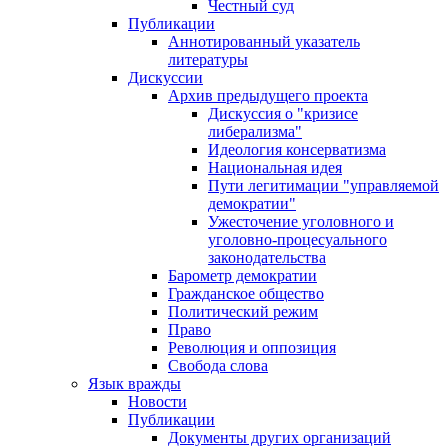
Честный суд
Публикации
Аннотированный указатель
литературы
Дискуссии
Архив предыдущего проекта
Дискуссия о "кризисе
либерализма"
Идеология консерватизма
Национальная идея
Пути легитимации "управляемой
демократии"
Ужесточение уголовного и
уголовно-процесуального
законодательства
Барометр демократии
Гражданское общество
Политический режим
Право
Революция и оппозиция
Свобода слова
Язык вражды
Новости
Публикации
Документы других организаций