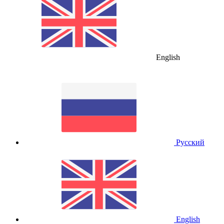
English
Русский
English