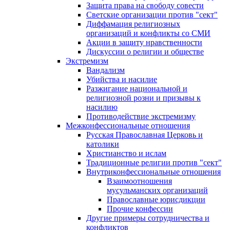
Защита права на свободу совести
Светские организации против "сект"
Диффамация религиозных
организаций и конфликты со СМИ
Акции в защиту нравственности
Дискуссии о религии и обществе
Экстремизм
Вандализм
Убийства и насилие
Разжигание национальной и
религиозной розни и призывы к
насилию
Противодействие экстремизму
Межконфессиональные отношения
Русская Православная Церковь и
католики
Христианство и ислам
Традиционные религии против "сект"
Внутриконфессиональные отношения
Взаимоотношения
мусульманских организаций
Православные юрисдикции
Прочие конфессии
Другие примеры сотрудничества и
конфликтов