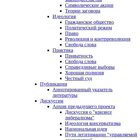
Символические акции
Теории заговора
Идеология
Гражданское общество
Политический режим
Право
Революция и контрреволюция
Свобода слова
Практика
Приватность
Свобода слова
Справедливые выборы
Хорошая полиция
Честный суд
Публикации
Аннотированный указатель
литературы
Дискуссии
Архив предыдущего проекта
Дискуссия о "кризисе
либерализма"
Идеология консерватизма
Национальная идея
Пути легитимации "управляемой