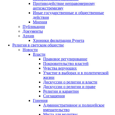
Противодействие неправомерному
антиэкстремизму
Иные государственные и общественные
действия
Мнения
Публикации
Документы
Архив
Хроники фильтрации Рунета
Религия в светском обществе
Новости
Власти
Правовое регулирование
Покровительство властей
Чувства верующих
Участие в выборах и в политической
жизни
Дискуссии о религии и власти
Дискуссии о религии и праве
Религии и карантин
Соглашения
Гонения
Административное и полицейское
вмешательство
Места для молитвы