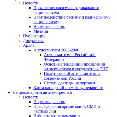
Новости
Проявления расизма и радикального
национализма
Противодействие расизму и радикальному
национализму
Нормотворчество
Мнения
Публикации
Документы
Архив
Антисемитизм 2003-2006
Антисемитизм в Российской
Федерации
Основные тенденции проявлений
антисемитизма в государствах СНГ
Политический антисемитизм в
современной России
Статьи, доклады, репортажи
Карта нападений по мотиву ненависти
Неправомерный антиэкстремизм
Новости
Нормотворчество
Преследования организаций, СМИ и
частных лиц
Избирательные кампании