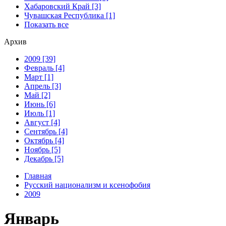
Хабаровский Край [3]
Чувашская Республика [1]
Показать все
Архив
2009 [39]
Февраль [4]
Март [1]
Апрель [3]
Май [2]
Июнь [6]
Июль [1]
Август [4]
Сентябрь [4]
Октябрь [4]
Ноябрь [5]
Декабрь [5]
Главная
Русский национализм и ксенофобия
2009
Январь