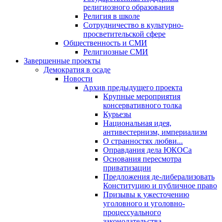
религиозного образования
Религия в школе
Сотрудничество в культурно-
просветительской сфере
Общественность и СМИ
Религиозные СМИ
Завершенные проекты
Демократия в осаде
Новости
Архив предыдущего проекта
Крупные мероприятия
консервативного толка
Курьезы
Национальная идея,
антивестернизм, империализм
О странностях любви...
Оправдания дела ЮКОСа
Основания пересмотра
приватизации
Предложения де-либерализовать
Конституцию и публичное право
Призывы к ужесточению
уголовного и уголовно-
процессуального
законодательства