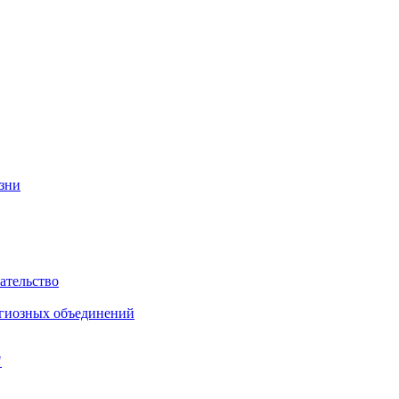
изни
ательство
игиозных объединений
"