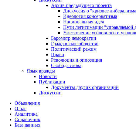
Архив предыдущего проекта
Дискуссия о "кризисе либерализм
Идеология консерватизма
Национальная идея
Пути легитимации "управляемой 
Ужесточение уголовного и уголов
Барометр демократии
Гражданское общество
Политический режим
Право
Революция и оппозиция
Свобода слова
Язык вражды
Новости
Публикации
Документы других организаций
Дискуссии
Объявления
О нас
Аналитика
Справочник
База данных