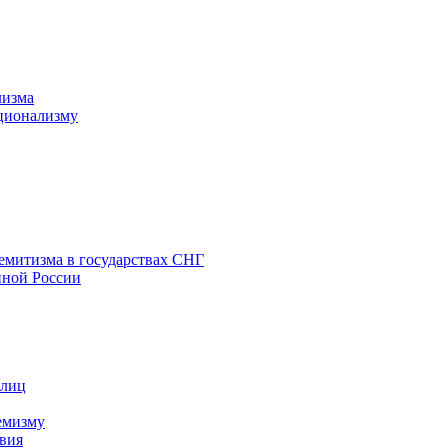
лизма
ционализму
емитизма в государствах СНГ
нной России
 лиц
емизму
вия