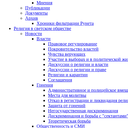
Мнения
Публикации
Документы
Архив
Хроники фильтрации Рунета
Религия в светском обществе
Новости
Власти
Правовое регулирование
Покровительство властей
Чувства верующих
Участие в выборах и в политической ж
Дискуссии о религии и власти
Дискуссии о религии и праве
Религии и карантин
Соглашения
Гонения
Административное и полицейское вмеш
Места для молитвы
Отказ в регистрации и ликвидация рел
Защита от гонений
Негосударственная дискриминация
Дискриминация и борьба с "сектантами
Теоретическая борьба
Общественность и СМИ