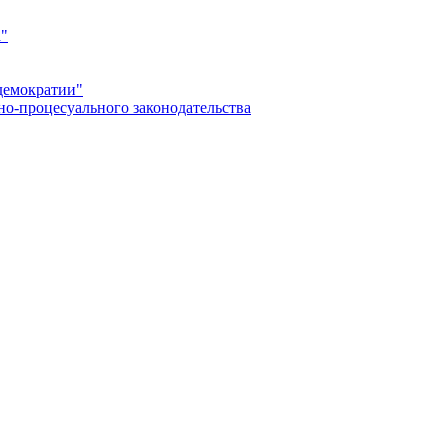
а"
демократии"
но-процесуального законодательства