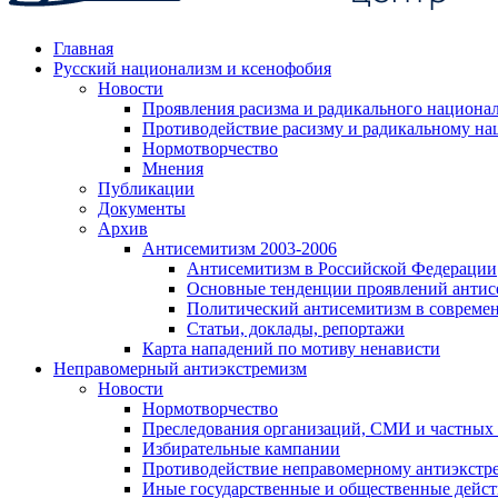
Главная
Русский национализм и ксенофобия
Новости
Проявления расизма и радикального национа
Противодействие расизму и радикальному на
Нормотворчество
Мнения
Публикации
Документы
Архив
Антисемитизм 2003-2006
Антисемитизм в Российской Федерации
Основные тенденции проявлений антис
Политический антисемитизм в совреме
Статьи, доклады, репортажи
Карта нападений по мотиву ненависти
Неправомерный антиэкстремизм
Новости
Нормотворчество
Преследования организаций, СМИ и частных
Избирательные кампании
Противодействие неправомерному антиэкстр
Иные государственные и общественные дейст