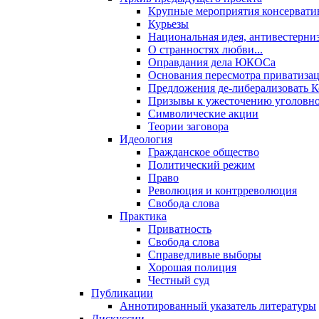
Крупные мероприятия консервати
Курьезы
Национальная идея, антивестерни
О странностях любви...
Оправдания дела ЮКОСа
Основания пересмотра приватиза
Предложения де-либерализовать 
Призывы к ужесточению уголовног
Символические акции
Теории заговора
Идеология
Гражданское общество
Политический режим
Право
Революция и контрреволюция
Свобода слова
Практика
Приватность
Свобода слова
Справедливые выборы
Хорошая полиция
Честный суд
Публикации
Аннотированный указатель литературы
Дискуссии