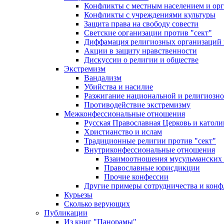
Конфликты с местным населением и ор
Конфликты с учреждениями культуры
Защита права на свободу совести
Светские организации против "сект"
Диффамация религиозных организаций
Акции в защиту нравственности
Дискуссии о религии и обществе
Экстремизм
Вандализм
Убийства и насилие
Разжигание национальной и религиозно
Противодействие экстремизму
Межконфессиональные отношения
Русская Православная Церковь и католи
Христианство и ислам
Традиционные религии против "сект"
Внутриконфессиональные отношения
Взаимоотношения мусульманских 
Православные юрисдикции
Прочие конфессии
Другие примеры сотрудничества и конф
Курьезы
Сколько верующих
Публикации
Из книг "Панорамы"