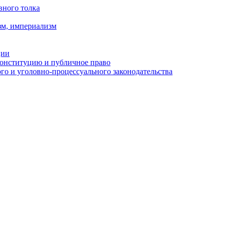
вного толка
зм, империализм
ции
Конституцию и публичное право
о и уголовно-процессуального законодательства