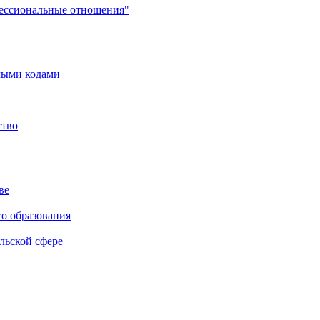
фессиональные отношения"
мыми кодами
ство
ве
го образования
льской сфере