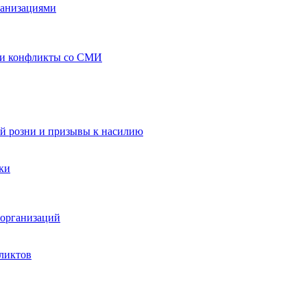
ганизациями
 и конфликты со СМИ
й розни и призывы к насилию
ки
организаций
ликтов