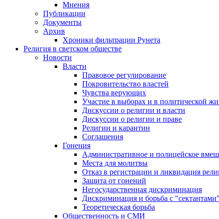
Мнения
Публикации
Документы
Архив
Хроники фильтрации Рунета
Религия в светском обществе
Новости
Власти
Правовое регулирование
Покровительство властей
Чувства верующих
Участие в выборах и в политической ж
Дискуссии о религии и власти
Дискуссии о религии и праве
Религии и карантин
Соглашения
Гонения
Административное и полицейское вмеш
Места для молитвы
Отказ в регистрации и ликвидация рел
Защита от гонений
Негосударственная дискриминация
Дискриминация и борьба с "сектантами
Теоретическая борьба
Общественность и СМИ