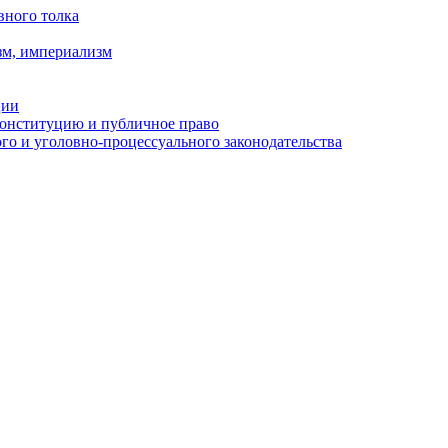
вного толка
зм, империализм
ции
Конституцию и публичное право
о и уголовно-процессуального законодательства