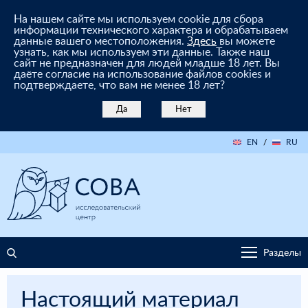
На нашем сайте мы используем cookie для сбора
информации технического характера и обрабатываем
данные вашего местоположения.
Здесь
вы можете
узнать, как мы используем эти данные. Также наш
сайт не предназначен для людей младше 18 лет. Вы
даёте согласие на использование файлов cookies и
подтверждаете, что вам не менее 18 лет?
Да
Нет
EN
/
RU
Разделы
Настоящий материал