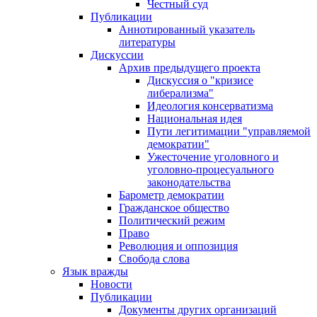
Честный суд
Публикации
Аннотированный указатель
литературы
Дискуссии
Архив предыдущего проекта
Дискуссия о "кризисе
либерализма"
Идеология консерватизма
Национальная идея
Пути легитимации "управляемой
демократии"
Ужесточение уголовного и
уголовно-процесуального
законодательства
Барометр демократии
Гражданское общество
Политический режим
Право
Революция и оппозиция
Свобода слова
Язык вражды
Новости
Публикации
Документы других организаций