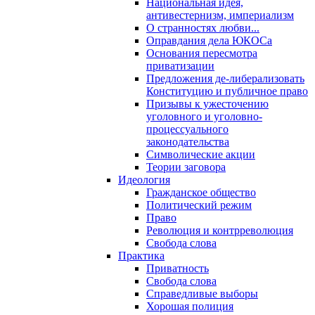
Национальная идея,
антивестернизм, империализм
О странностях любви...
Оправдания дела ЮКОСа
Основания пересмотра
приватизации
Предложения де-либерализовать
Конституцию и публичное право
Призывы к ужесточению
уголовного и уголовно-
процессуального
законодательства
Символические акции
Теории заговора
Идеология
Гражданское общество
Политический режим
Право
Революция и контрреволюция
Свобода слова
Практика
Приватность
Свобода слова
Справедливые выборы
Хорошая полиция