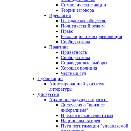
Символические акции
Теории заговора
Идеология
Гражданское общество
Политический режим
Право
Революция и контрреволюция
Свобода слова
Практика
Приватность
Свобода слова
Справедливые выборы
Хорошая полиция
Честный суд
Публикации
Аннотированный указатель
литературы
Дискуссии
Архив предыдущего проекта
Дискуссия о "кризисе
либерализма"
Идеология консерватизма
Национальная идея
Пути легитимации "управляемой