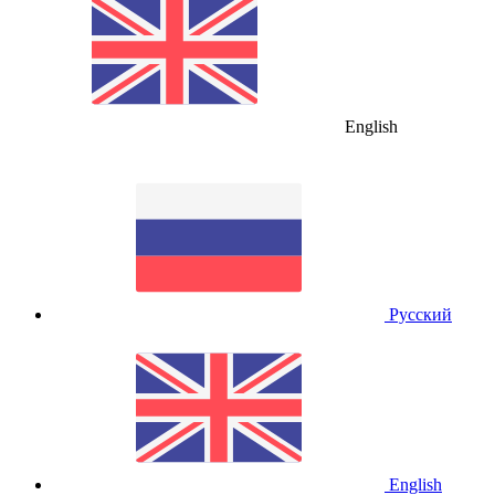
English
Русский
English