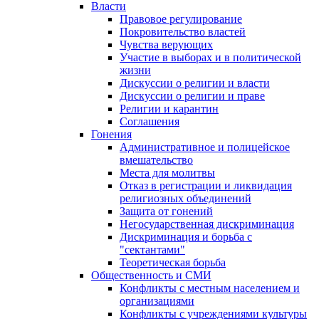
Власти
Правовое регулирование
Покровительство властей
Чувства верующих
Участие в выборах и в политической
жизни
Дискуссии о религии и власти
Дискуссии о религии и праве
Религии и карантин
Соглашения
Гонения
Административное и полицейское
вмешательство
Места для молитвы
Отказ в регистрации и ликвидация
религиозных объединений
Защита от гонений
Негосударственная дискриминация
Дискриминация и борьба с
"сектантами"
Теоретическая борьба
Общественность и СМИ
Конфликты с местным населением и
организациями
Конфликты с учреждениями культуры