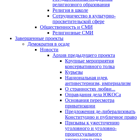
религиозного образования
Религия в школе
Сотрудничество в культурно-
просветительской сфере
Общественность и СМИ
Религиозные СМИ
Завершенные проекты
Демократия в осаде
Новости
Архив предыдущего проекта
Крупные мероприятия
консервативного толка
Курьезы
Национальная идея,
антивестернизм, империализм
О странностях любви...
Оправдания дела ЮКОСа
Основания пересмотра
приватизации
Предложения де-либерализовать
Конституцию и публичное право
Призывы к ужесточению
уголовного и уголовно-
процессуального
законодательства