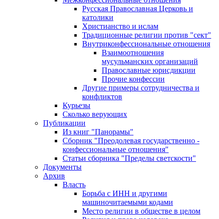
Русская Православная Церковь и
католики
Христианство и ислам
Традиционные религии против "сект"
Внутриконфессиональные отношения
Взаимоотношения
мусульманских организаций
Православные юрисдикции
Прочие конфессии
Другие примеры сотрудничества и
конфликтов
Курьезы
Сколько верующих
Публикации
Из книг "Панорамы"
Сборник "Преодолевая государственно -
конфессиональные отношения"
Статьи сборника "Пределы светскости"
Документы
Архив
Власть
Борьба с ИНН и другими
машиночитаемыми кодами
Место религии в обществе в целом