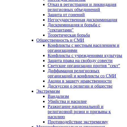
Отказ в регистрации и ликвидация
религиозных объединений
Защита от гонений
Негосударственная дискриминация
Дискриминация и борьба с
"сектантами"
Теоретическая борьба
Общественность и СМИ
Конфликты с местным населением и
организациями
Конфликты с учреждениями культуры
Защита права на свободу совести
Светские организации против "сект"
Диффамация религиозных
организаций и конфликты со СМИ
Акции в защиту нравственности
Дискуссии о религии и обществе
Экстремизм
Вандализм
Убийства и насилие
Разжигание национальной и
религиозной розни и призывы к
насилию
Противодействие экстремизму
Межконфессиональные отношения