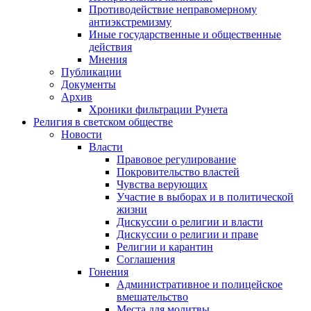
Противодействие неправомерному
антиэкстремизму
Иные государственные и общественные
действия
Мнения
Публикации
Документы
Архив
Хроники фильтрации Рунета
Религия в светском обществе
Новости
Власти
Правовое регулирование
Покровительство властей
Чувства верующих
Участие в выборах и в политической
жизни
Дискуссии о религии и власти
Дискуссии о религии и праве
Религии и карантин
Соглашения
Гонения
Административное и полицейское
вмешательство
Места для молитвы