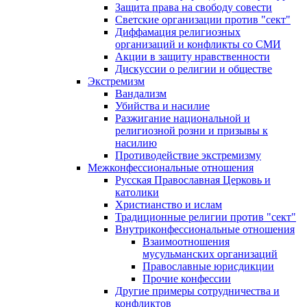
Защита права на свободу совести
Светские организации против "сект"
Диффамация религиозных
организаций и конфликты со СМИ
Акции в защиту нравственности
Дискуссии о религии и обществе
Экстремизм
Вандализм
Убийства и насилие
Разжигание национальной и
религиозной розни и призывы к
насилию
Противодействие экстремизму
Межконфессиональные отношения
Русская Православная Церковь и
католики
Христианство и ислам
Традиционные религии против "сект"
Внутриконфессиональные отношения
Взаимоотношения
мусульманских организаций
Православные юрисдикции
Прочие конфессии
Другие примеры сотрудничества и
конфликтов