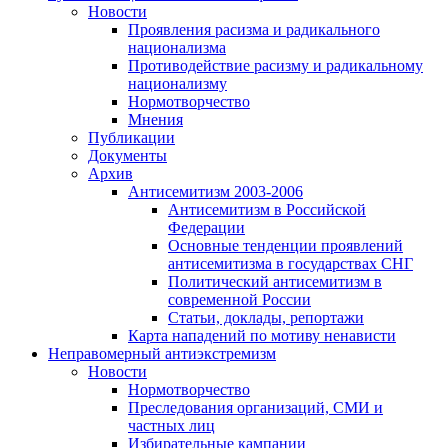
Новости
Проявления расизма и радикального
национализма
Противодействие расизму и радикальному
национализму
Нормотворчество
Мнения
Публикации
Документы
Архив
Антисемитизм 2003-2006
Антисемитизм в Российской
Федерации
Основные тенденции проявлений
антисемитизма в государствах СНГ
Политический антисемитизм в
современной России
Статьи, доклады, репортажи
Карта нападений по мотиву ненависти
Неправомерный антиэкстремизм
Новости
Нормотворчество
Преследования организаций, СМИ и
частных лиц
Избирательные кампании