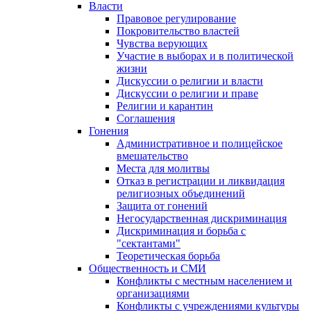
Власти
Правовое регулирование
Покровительство властей
Чувства верующих
Участие в выборах и в политической
жизни
Дискуссии о религии и власти
Дискуссии о религии и праве
Религии и карантин
Соглашения
Гонения
Административное и полицейское
вмешательство
Места для молитвы
Отказ в регистрации и ликвидация
религиозных объединений
Защита от гонений
Негосударственная дискриминация
Дискриминация и борьба с
"сектантами"
Теоретическая борьба
Общественность и СМИ
Конфликты с местным населением и
организациями
Конфликты с учреждениями культуры