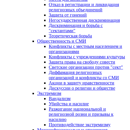
Отказ в регистрации и ликвидация
религиозных объединений
Защита от гонений
Негосударственная дискриминация
Дискриминация и борьба с
"сектантами"
Теоретическая борьба
Общественность и СМИ
Конфликты с местным населением и
организациями
Конфликты с учреждениями культуры
Защита права на свободу совести
Светские организации против "сект"
Диффамация религиозных
организаций и конфликты со СМИ
Акции в защиту нравственности
Дискуссии о религии и обществе
Экстремизм
Вандализм
Убийства и насилие
Разжигание национальной и
религиозной розни и призывы к
насилию
Противодействие экстремизму
Межконфессиональные отношения