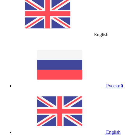
English
Русский
English