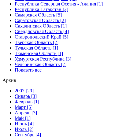
Республика Северная Осетия - Алания [1]
Республика Татарстан [2]
Самарская Область [5]
Саратовская Область [2]
Сахалинская Область [1]
Свердловская Область [4]
Ставропольский Край [5]
Тверская Область [2]
Тульская Область [1]
Тюменская Область [1]
Удмуртская Республика [3]
Челябинская Область [2]
Показать все
Архив
2007 [29]
Январь [3]
Февраль [1]
Март [5]
Апрель [3]
Май [1]
Июнь [4]
Июль [2]
Сентябрь [4]