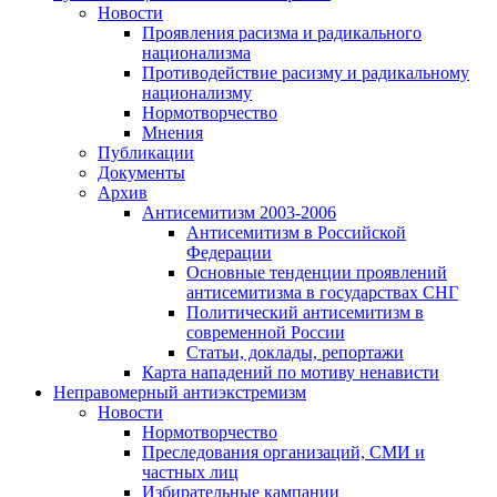
Новости
Проявления расизма и радикального
национализма
Противодействие расизму и радикальному
национализму
Нормотворчество
Мнения
Публикации
Документы
Архив
Антисемитизм 2003-2006
Антисемитизм в Российской
Федерации
Основные тенденции проявлений
антисемитизма в государствах СНГ
Политический антисемитизм в
современной России
Статьи, доклады, репортажи
Карта нападений по мотиву ненависти
Неправомерный антиэкстремизм
Новости
Нормотворчество
Преследования организаций, СМИ и
частных лиц
Избирательные кампании