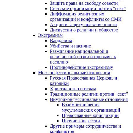
Защита права на свободу совести
Светские организации против "сект"
Диффамация религиозных
организаций и конфликты со СМИ
Акции в защиту нравственности
Дискуссии о религии и обществе
Экстремизм
Вандализм
Убийства и насилие
Разжигание национальной и
религиозной розни и призывы к
насилию
Противодействие экстремизму
Межконфессиональные отношения
Русская Православная Церковь и
католики
Христианство и ислам
Традиционные религии против "сект"
Внутриконфессиональные отношения
Взаимоотношения
мусульманских организаций
Православные юрисдикции
Прочие конфессии
Другие примеры сотрудничества и
конфликтов