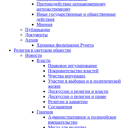
Противодействие неправомерному
антиэкстремизму
Иные государственные и общественные
действия
Мнения
Публикации
Документы
Архив
Хроники фильтрации Рунета
Религия в светском обществе
Новости
Власти
Правовое регулирование
Покровительство властей
Чувства верующих
Участие в выборах и в политической
жизни
Дискуссии о религии и власти
Дискуссии о религии и праве
Религии и карантин
Соглашения
Гонения
Административное и полицейское
вмешательство
Места для молитвы