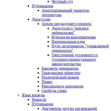
Честный суд
Публикации
Аннотированный указатель
литературы
Дискуссии
Архив предыдущего проекта
Дискуссия о "кризисе
либерализма"
Идеология консерватизма
Национальная идея
Пути легитимации "управляемой
демократии"
Ужесточение уголовного и
уголовно-процесуального
законодательства
Барометр демократии
Гражданское общество
Политический режим
Право
Революция и оппозиция
Свобода слова
Язык вражды
Новости
Публикации
Документы других организаций