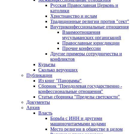
Русская Православная Церковь и
католики
Христианство и ислам
Традиционные религии против "сект"
Внутриконфессиональные отношения
Взаимоотношения
мусульманских организаций
Православные юрисдикции
Прочие конфессии
Другие примеры сотрудничества и
конфликтов
Курьезы
Сколько верующих
Публикации
Из книг "Панорамы"
Сборник "Преодолевая государственно -
конфессиональные отношения"
Статьи сборника "Пределы светскости"
Документы
Архив
Власть
Борьба с ИНН и другими
машиночитаемыми кодами
Место религии в обществе в целом