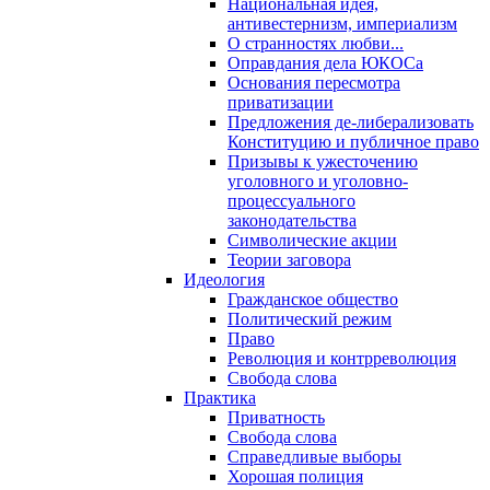
Национальная идея,
антивестернизм, империализм
О странностях любви...
Оправдания дела ЮКОСа
Основания пересмотра
приватизации
Предложения де-либерализовать
Конституцию и публичное право
Призывы к ужесточению
уголовного и уголовно-
процессуального
законодательства
Символические акции
Теории заговора
Идеология
Гражданское общество
Политический режим
Право
Революция и контрреволюция
Свобода слова
Практика
Приватность
Свобода слова
Справедливые выборы
Хорошая полиция