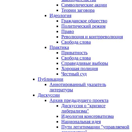
Символические акции
Теории заговора
Идеология
Гражданское общество
Политический режим
Право
Революция и контрреволюция
Свобода слова
Практика
Приватность
Свобода слова
Справедливые выборы
Хорошая полиция
Честный суд
Публикации
Аннотированный указатель
литературы
Дискуссии
Архив предыдущего проекта
Дискуссия о "кризисе
либерализма"
Идеология консерватизма
Национальная идея
Пути легитимации "управляемой