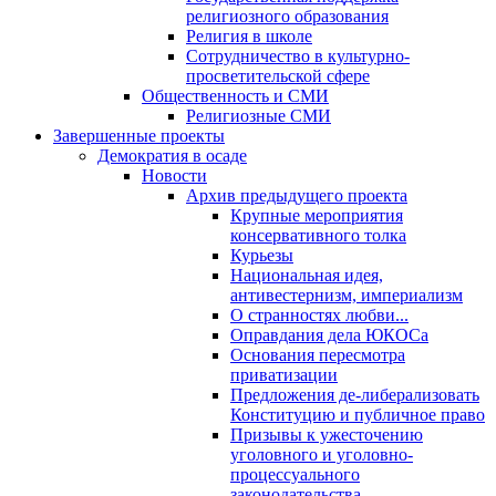
религиозного образования
Религия в школе
Сотрудничество в культурно-
просветительской сфере
Общественность и СМИ
Религиозные СМИ
Завершенные проекты
Демократия в осаде
Новости
Архив предыдущего проекта
Крупные мероприятия
консервативного толка
Курьезы
Национальная идея,
антивестернизм, империализм
О странностях любви...
Оправдания дела ЮКОСа
Основания пересмотра
приватизации
Предложения де-либерализовать
Конституцию и публичное право
Призывы к ужесточению
уголовного и уголовно-
процессуального
законодательства