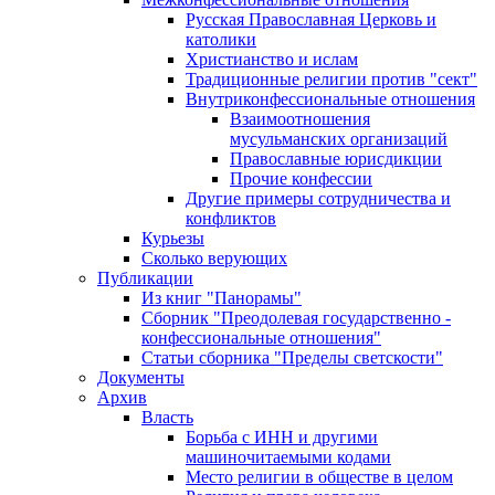
Русская Православная Церковь и
католики
Христианство и ислам
Традиционные религии против "сект"
Внутриконфессиональные отношения
Взаимоотношения
мусульманских организаций
Православные юрисдикции
Прочие конфессии
Другие примеры сотрудничества и
конфликтов
Курьезы
Сколько верующих
Публикации
Из книг "Панорамы"
Сборник "Преодолевая государственно -
конфессиональные отношения"
Статьи сборника "Пределы светскости"
Документы
Архив
Власть
Борьба с ИНН и другими
машиночитаемыми кодами
Место религии в обществе в целом