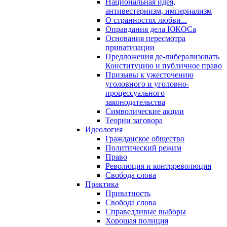
Национальная идея,
антивестернизм, империализм
О странностях любви...
Оправдания дела ЮКОСа
Основания пересмотра
приватизации
Предложения де-либерализовать
Конституцию и публичное право
Призывы к ужесточению
уголовного и уголовно-
процессуального
законодательства
Символические акции
Теории заговора
Идеология
Гражданское общество
Политический режим
Право
Революция и контрреволюция
Свобода слова
Практика
Приватность
Свобода слова
Справедливые выборы
Хорошая полиция