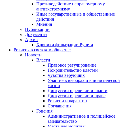
Противодействие неправомерному
антиэкстремизму
Иные государственные и общественные
действия
Мнения
Публикации
Документы
Архив
Хроники фильтрации Рунета
Религия в светском обществе
Новости
Власти
Правовое регулирование
Покровительство властей
Чувства верующих
Участие в выборах и в политической
жизни
Дискуссии о религии и власти
Дискуссии о религии и праве
Религии и карантин
Соглашения
Гонения
Административное и полицейское
вмешательство
Места для молитвы