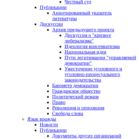
Честный суд
Публикации
Аннотированный указатель
литературы
Дискуссии
Архив предыдущего проекта
Дискуссия о "кризисе
либерализма"
Идеология консерватизма
Национальная идея
Пути легитимации "управляемой
демократии"
Ужесточение уголовного и
уголовно-процесуального
законодательства
Барометр демократии
Гражданское общество
Политический режим
Право
Революция и оппозиция
Свобода слова
Язык вражды
Новости
Публикации
Документы других организаций