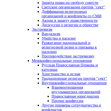
Защита права на свободу совести
Светские организации против "сект"
Диффамация религиозных
организаций и конфликты со СМИ
Акции в защиту нравственности
Дискуссии о религии и обществе
Экстремизм
Вандализм
Убийства и насилие
Разжигание национальной и
религиозной розни и призывы к
насилию
Противодействие экстремизму
Межконфессиональные отношения
Русская Православная Церковь и
католики
Христианство и ислам
Традиционные религии против "сект"
Внутриконфессиональные отношения
Взаимоотношения
мусульманских организаций
Православные юрисдикции
Прочие конфессии
Другие примеры сотрудничества и
конфликтов