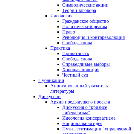
Символические акции
Теории заговора
Идеология
Гражданское общество
Политический режим
Право
Революция и контрреволюция
Свобода слова
Практика
Приватность
Свобода слова
Справедливые выборы
Хорошая полиция
Честный суд
Публикации
Аннотированный указатель
литературы
Дискуссии
Архив предыдущего проекта
Дискуссия о "кризисе
либерализма"
Идеология консерватизма
Национальная идея
Пути легитимации "управляемой