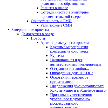
религиозного образования
Религия в школе
Сотрудничество в культурно-
просветительской сфере
Общественность и СМИ
Религиозные СМИ
Завершенные проекты
Демократия в осаде
Новости
Архив предыдущего проекта
Крупные мероприятия
консервативного толка
Курьезы
Национальная идея,
антивестернизм, империализм
О странностях любви...
Оправдания дела ЮКОСа
Основания пересмотра
приватизации
Предложения де-либерализовать
Конституцию и публичное право
Призывы к ужесточению
уголовного и уголовно-
процессуального
законодательства