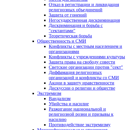
Отказ в регистрации и ликвидация
религиозных объединений
Защита от гонений
Негосударственная дискриминация
Дискриминация и борьба с
"сектантами"
Теоретическая борьба
Общественность и СМИ
Конфликты с местным населением и
организациями
Конфликты с учреждениями культуры
Защита права на свободу совести
Светские организации против "сект"
Диффамация религиозных
организаций и конфликты со СМИ
Акции в защиту нравственности
Дискуссии о религии и обществе
Экстремизм
Вандализм
Убийства и насилие
Разжигание национальной и
религиозной розни и призывы к
насилию
Противодействие экстремизму
Межконфессиональные отношения