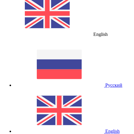
English
Русский
English