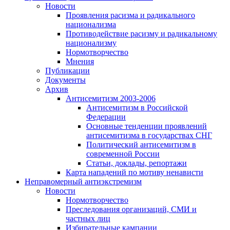
Новости
Проявления расизма и радикального
национализма
Противодействие расизму и радикальному
национализму
Нормотворчество
Мнения
Публикации
Документы
Архив
Антисемитизм 2003-2006
Антисемитизм в Российской
Федерации
Основные тенденции проявлений
антисемитизма в государствах СНГ
Политический антисемитизм в
современной России
Статьи, доклады, репортажи
Карта нападений по мотиву ненависти
Неправомерный антиэкстремизм
Новости
Нормотворчество
Преследования организаций, СМИ и
частных лиц
Избирательные кампании