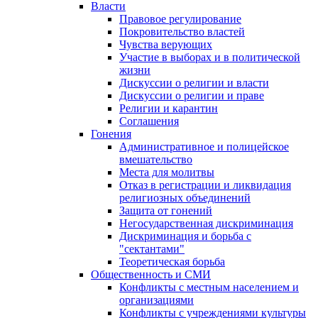
Власти
Правовое регулирование
Покровительство властей
Чувства верующих
Участие в выборах и в политической
жизни
Дискуссии о религии и власти
Дискуссии о религии и праве
Религии и карантин
Соглашения
Гонения
Административное и полицейское
вмешательство
Места для молитвы
Отказ в регистрации и ликвидация
религиозных объединений
Защита от гонений
Негосударственная дискриминация
Дискриминация и борьба с
"сектантами"
Теоретическая борьба
Общественность и СМИ
Конфликты с местным населением и
организациями
Конфликты с учреждениями культуры