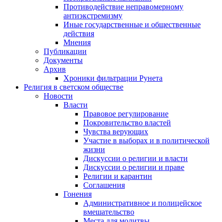
Противодействие неправомерному
антиэкстремизму
Иные государственные и общественные
действия
Мнения
Публикации
Документы
Архив
Хроники фильтрации Рунета
Религия в светском обществе
Новости
Власти
Правовое регулирование
Покровительство властей
Чувства верующих
Участие в выборах и в политической
жизни
Дискуссии о религии и власти
Дискуссии о религии и праве
Религии и карантин
Соглашения
Гонения
Административное и полицейское
вмешательство
Места для молитвы