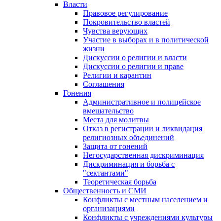
Власти
Правовое регулирование
Покровительство властей
Чувства верующих
Участие в выборах и в политической
жизни
Дискуссии о религии и власти
Дискуссии о религии и праве
Религии и карантин
Соглашения
Гонения
Административное и полицейское
вмешательство
Места для молитвы
Отказ в регистрации и ликвидация
религиозных объединений
Защита от гонений
Негосударственная дискриминация
Дискриминация и борьба с
"сектантами"
Теоретическая борьба
Общественность и СМИ
Конфликты с местным населением и
организациями
Конфликты с учреждениями культуры