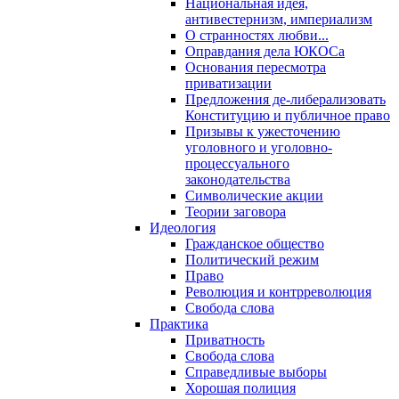
Национальная идея,
антивестернизм, империализм
О странностях любви...
Оправдания дела ЮКОСа
Основания пересмотра
приватизации
Предложения де-либерализовать
Конституцию и публичное право
Призывы к ужесточению
уголовного и уголовно-
процессуального
законодательства
Символические акции
Теории заговора
Идеология
Гражданское общество
Политический режим
Право
Революция и контрреволюция
Свобода слова
Практика
Приватность
Свобода слова
Справедливые выборы
Хорошая полиция