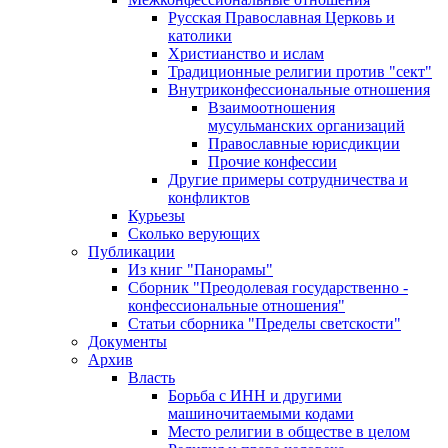
Русская Православная Церковь и
католики
Христианство и ислам
Традиционные религии против "сект"
Внутриконфессиональные отношения
Взаимоотношения
мусульманских организаций
Православные юрисдикции
Прочие конфессии
Другие примеры сотрудничества и
конфликтов
Курьезы
Сколько верующих
Публикации
Из книг "Панорамы"
Сборник "Преодолевая государственно -
конфессиональные отношения"
Статьи сборника "Пределы светскости"
Документы
Архив
Власть
Борьба с ИНН и другими
машиночитаемыми кодами
Место религии в обществе в целом