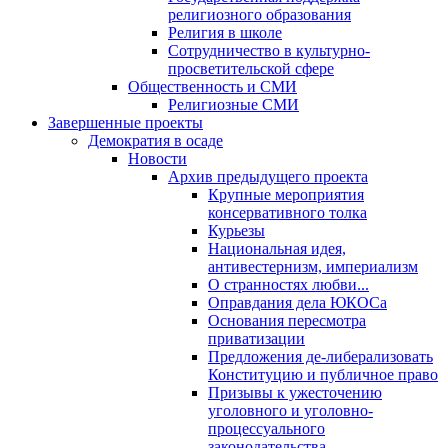
религиозного образования
Религия в школе
Сотрудничество в культурно-
просветительской сфере
Общественность и СМИ
Религиозные СМИ
Завершенные проекты
Демократия в осаде
Новости
Архив предыдущего проекта
Крупные мероприятия
консервативного толка
Курьезы
Национальная идея,
антивестернизм, империализм
О странностях любви...
Оправдания дела ЮКОСа
Основания пересмотра
приватизации
Предложения де-либерализовать
Конституцию и публичное право
Призывы к ужесточению
уголовного и уголовно-
процессуального
законодательства