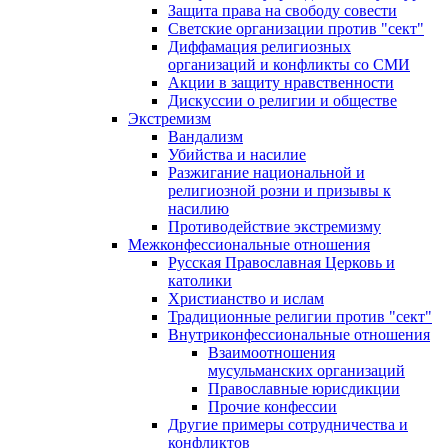
Защита права на свободу совести
Светские организации против "сект"
Диффамация религиозных
организаций и конфликты со СМИ
Акции в защиту нравственности
Дискуссии о религии и обществе
Экстремизм
Вандализм
Убийства и насилие
Разжигание национальной и
религиозной розни и призывы к
насилию
Противодействие экстремизму
Межконфессиональные отношения
Русская Православная Церковь и
католики
Христианство и ислам
Традиционные религии против "сект"
Внутриконфессиональные отношения
Взаимоотношения
мусульманских организаций
Православные юрисдикции
Прочие конфессии
Другие примеры сотрудничества и
конфликтов