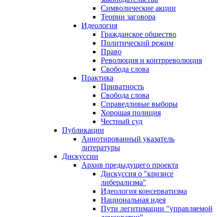
Символические акции
Теории заговора
Идеология
Гражданское общество
Политический режим
Право
Революция и контрреволюция
Свобода слова
Практика
Приватность
Свобода слова
Справедливые выборы
Хорошая полиция
Честный суд
Публикации
Аннотированный указатель
литературы
Дискуссии
Архив предыдущего проекта
Дискуссия о "кризисе
либерализма"
Идеология консерватизма
Национальная идея
Пути легитимации "управляемой