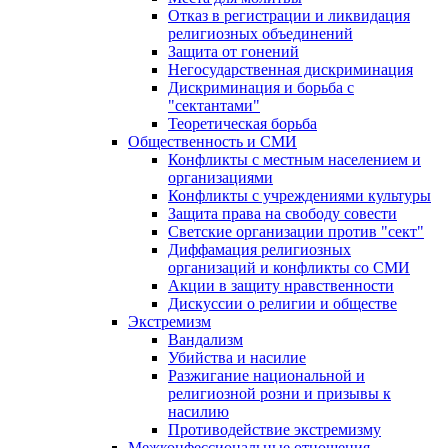
Отказ в регистрации и ликвидация
религиозных объединений
Защита от гонений
Негосударственная дискриминация
Дискриминация и борьба с
"сектантами"
Теоретическая борьба
Общественность и СМИ
Конфликты с местным населением и
организациями
Конфликты с учреждениями культуры
Защита права на свободу совести
Светские организации против "сект"
Диффамация религиозных
организаций и конфликты со СМИ
Акции в защиту нравственности
Дискуссии о религии и обществе
Экстремизм
Вандализм
Убийства и насилие
Разжигание национальной и
религиозной розни и призывы к
насилию
Противодействие экстремизму
Межконфессиональные отношения