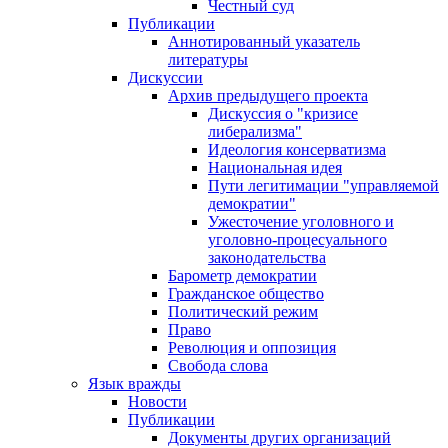
Честный суд
Публикации
Аннотированный указатель
литературы
Дискуссии
Архив предыдущего проекта
Дискуссия о "кризисе
либерализма"
Идеология консерватизма
Национальная идея
Пути легитимации "управляемой
демократии"
Ужесточение уголовного и
уголовно-процесуального
законодательства
Барометр демократии
Гражданское общество
Политический режим
Право
Революция и оппозиция
Свобода слова
Язык вражды
Новости
Публикации
Документы других организаций