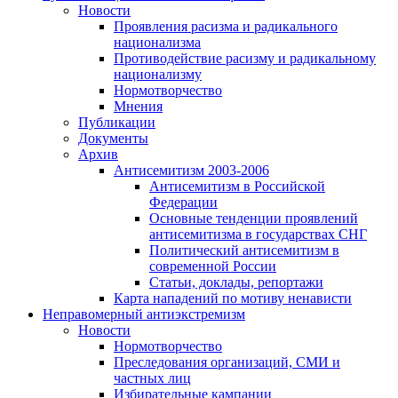
Новости
Проявления расизма и радикального
национализма
Противодействие расизму и радикальному
национализму
Нормотворчество
Мнения
Публикации
Документы
Архив
Антисемитизм 2003-2006
Антисемитизм в Российской
Федерации
Основные тенденции проявлений
антисемитизма в государствах СНГ
Политический антисемитизм в
современной России
Статьи, доклады, репортажи
Карта нападений по мотиву ненависти
Неправомерный антиэкстремизм
Новости
Нормотворчество
Преследования организаций, СМИ и
частных лиц
Избирательные кампании