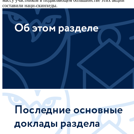
массу участников в подавляющем большинстве этих акций
составили наци-скинхеды.