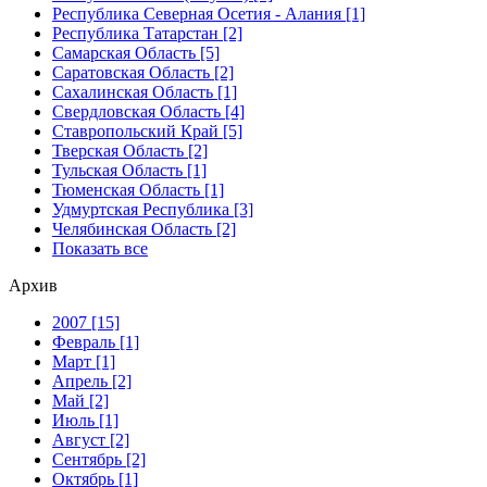
Республика Северная Осетия - Алания [1]
Республика Татарстан [2]
Самарская Область [5]
Саратовская Область [2]
Сахалинская Область [1]
Свердловская Область [4]
Ставропольский Край [5]
Тверская Область [2]
Тульская Область [1]
Тюменская Область [1]
Удмуртская Республика [3]
Челябинская Область [2]
Показать все
Архив
2007 [15]
Февраль [1]
Март [1]
Апрель [2]
Май [2]
Июль [1]
Август [2]
Сентябрь [2]
Октябрь [1]