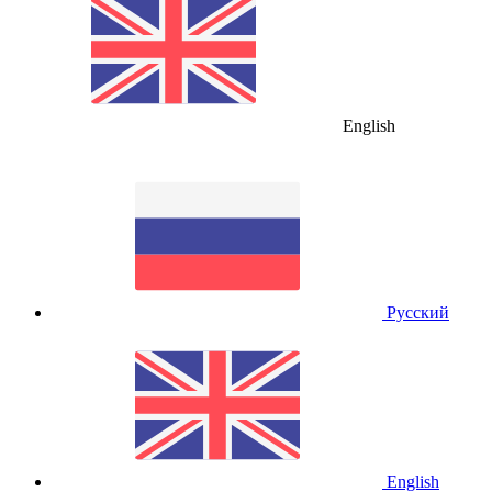
English
Русский
English