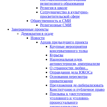
религиозного образования
Религия в школе
Сотрудничество в культурно-
просветительской сфере
Общественность и СМИ
Религиозные СМИ
Завершенные проекты
Демократия в осаде
Новости
Архив предыдущего проекта
Крупные мероприятия
консервативного толка
Курьезы
Национальная идея,
антивестернизм, империализм
О странностях любви...
Оправдания дела ЮКОСа
Основания пересмотра
приватизации
Предложения де-либерализовать
Конституцию и публичное право
Призывы к ужесточению
уголовного и уголовно-
процессуального
законодательства