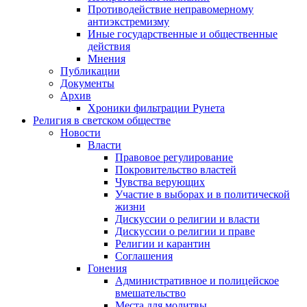
Противодействие неправомерному
антиэкстремизму
Иные государственные и общественные
действия
Мнения
Публикации
Документы
Архив
Хроники фильтрации Рунета
Религия в светском обществе
Новости
Власти
Правовое регулирование
Покровительство властей
Чувства верующих
Участие в выборах и в политической
жизни
Дискуссии о религии и власти
Дискуссии о религии и праве
Религии и карантин
Соглашения
Гонения
Административное и полицейское
вмешательство
Места для молитвы