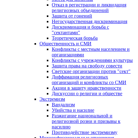
Отказ в регистрации и ликвидация
религиозных объединений
Защита от гонений
Негосударственная дискриминация
Дискриминация и борьба с
"сектантами"
Теоретическая борьба
Общественность и СМИ
Конфликты с местным населением и
организациями
Конфликты с учреждениями культуры
Защита права на свободу совести
Светские организации против "сект"
Диффамация религиозных
организаций и конфликты со СМИ
Акции в защиту нравственности
Дискуссии о религии и обществе
Экстремизм
Вандализм
Убийства и насилие
Разжигание национальной и
религиозной розни и призывы к
насилию
Противодействие экстремизму
Межконфессиональные отношения