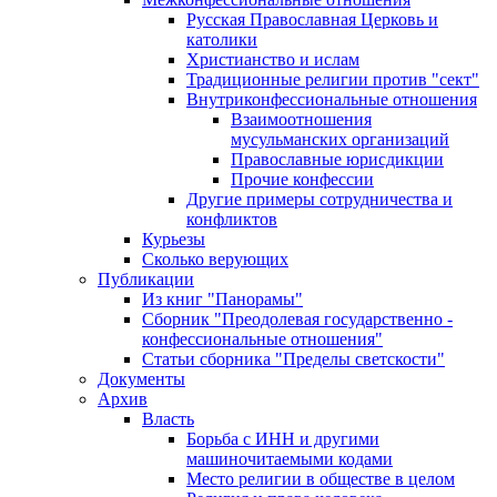
Русская Православная Церковь и
католики
Христианство и ислам
Традиционные религии против "сект"
Внутриконфессиональные отношения
Взаимоотношения
мусульманских организаций
Православные юрисдикции
Прочие конфессии
Другие примеры сотрудничества и
конфликтов
Курьезы
Сколько верующих
Публикации
Из книг "Панорамы"
Сборник "Преодолевая государственно -
конфессиональные отношения"
Статьи сборника "Пределы светскости"
Документы
Архив
Власть
Борьба с ИНН и другими
машиночитаемыми кодами
Место религии в обществе в целом