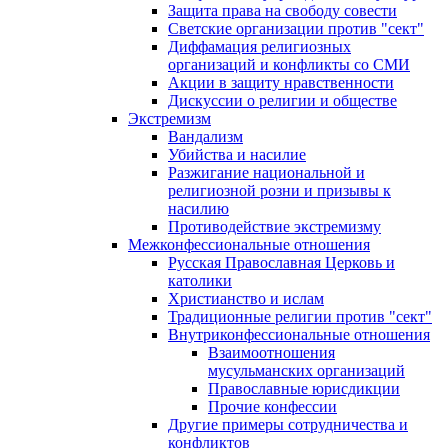
Защита права на свободу совести
Светские организации против "сект"
Диффамация религиозных
организаций и конфликты со СМИ
Акции в защиту нравственности
Дискуссии о религии и обществе
Экстремизм
Вандализм
Убийства и насилие
Разжигание национальной и
религиозной розни и призывы к
насилию
Противодействие экстремизму
Межконфессиональные отношения
Русская Православная Церковь и
католики
Христианство и ислам
Традиционные религии против "сект"
Внутриконфессиональные отношения
Взаимоотношения
мусульманских организаций
Православные юрисдикции
Прочие конфессии
Другие примеры сотрудничества и
конфликтов