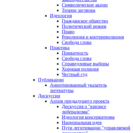
Символические акции
Теории заговора
Идеология
Гражданское общество
Политический режим
Право
Революция и контрреволюция
Свобода слова
Практика
Приватность
Свобода слова
Справедливые выборы
Хорошая полиция
Честный суд
Публикации
Аннотированный указатель
литературы
Дискуссии
Архив предыдущего проекта
Дискуссия о "кризисе
либерализма"
Идеология консерватизма
Национальная идея
Пути легитимации "управляемой