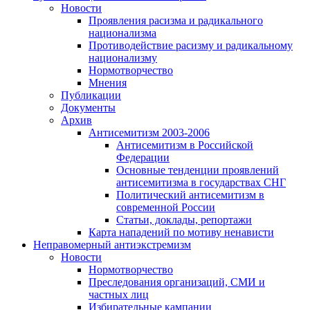
Новости
Проявления расизма и радикального
национализма
Противодействие расизму и радикальному
национализму
Нормотворчество
Мнения
Публикации
Документы
Архив
Антисемитизм 2003-2006
Антисемитизм в Российской
Федерации
Основные тенденции проявлений
антисемитизма в государствах СНГ
Политический антисемитизм в
современной России
Статьи, доклады, репортажи
Карта нападений по мотиву ненависти
Неправомерный антиэкстремизм
Новости
Нормотворчество
Преследования организаций, СМИ и
частных лиц
Избирательные кампании