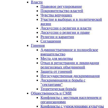
Власти
Правовое регулирование
Покровительство властей
Чувства верующих
Участие в выборах и в политической
жизни
Дискуссии о религии и власти
Дискуссии о религии и праве
Религии и карантин
Соглашения
Гонения
Административное и полицейское
вмешательство
Места для молитвы
Отказ в регистрации и ликвидация
религиозных объединений
Защита от гонений
Негосударственная дискриминация
Дискриминация и борьба с
"сектантами"
Теоретическая борьба
Общественность и СМИ
Конфликты с местным населением и
организациями
Конфликты с учреждениями культуры