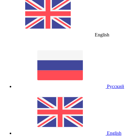
English
Русский
English