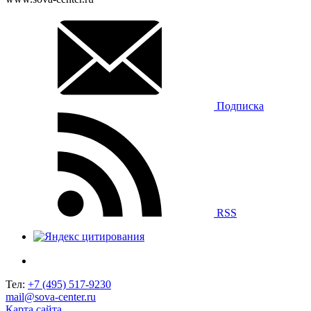
Подписка
RSS
Тел:
+7 (495) 517-9230
mail@sova-center.ru
Карта сайта