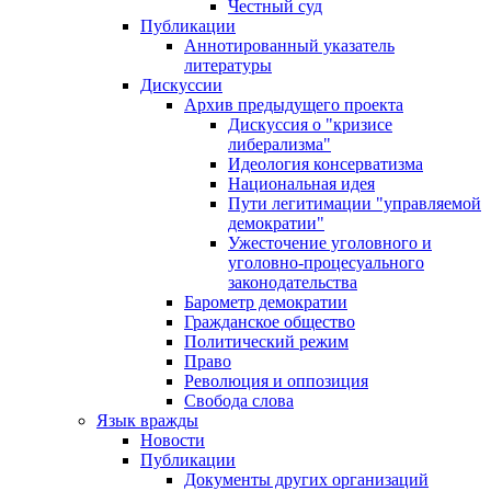
Честный суд
Публикации
Аннотированный указатель
литературы
Дискуссии
Архив предыдущего проекта
Дискуссия о "кризисе
либерализма"
Идеология консерватизма
Национальная идея
Пути легитимации "управляемой
демократии"
Ужесточение уголовного и
уголовно-процесуального
законодательства
Барометр демократии
Гражданское общество
Политический режим
Право
Революция и оппозиция
Свобода слова
Язык вражды
Новости
Публикации
Документы других организаций