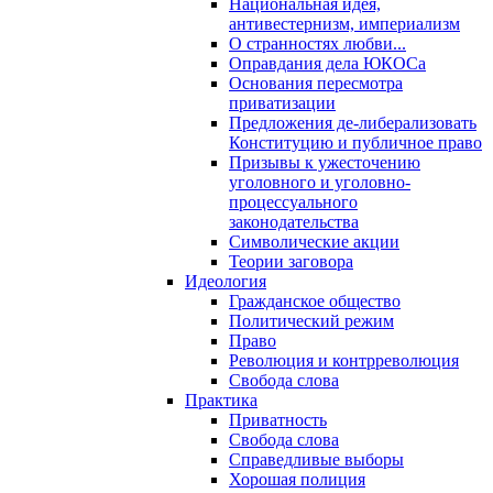
Национальная идея,
антивестернизм, империализм
О странностях любви...
Оправдания дела ЮКОСа
Основания пересмотра
приватизации
Предложения де-либерализовать
Конституцию и публичное право
Призывы к ужесточению
уголовного и уголовно-
процессуального
законодательства
Символические акции
Теории заговора
Идеология
Гражданское общество
Политический режим
Право
Революция и контрреволюция
Свобода слова
Практика
Приватность
Свобода слова
Справедливые выборы
Хорошая полиция