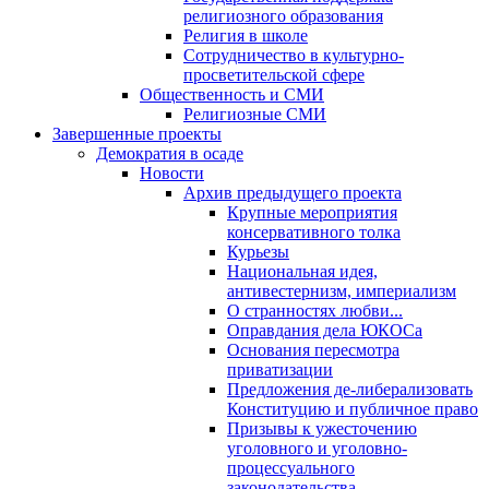
религиозного образования
Религия в школе
Сотрудничество в культурно-
просветительской сфере
Общественность и СМИ
Религиозные СМИ
Завершенные проекты
Демократия в осаде
Новости
Архив предыдущего проекта
Крупные мероприятия
консервативного толка
Курьезы
Национальная идея,
антивестернизм, империализм
О странностях любви...
Оправдания дела ЮКОСа
Основания пересмотра
приватизации
Предложения де-либерализовать
Конституцию и публичное право
Призывы к ужесточению
уголовного и уголовно-
процессуального
законодательства