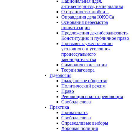
Национальная идея,
антивестернизм, империализм
О странностях любви...
Оправдания дела ЮКОСа
Основания пересмотра
приватизации
Предложения де-либерализовать
Конституцию и публичное право
Призывы к ужесточению
уголовного и уголовно-
процессуального
законодательства
Символические акции
Теории заговора
Идеология
Гражданское общество
Политический режим
Право
Революция и контрреволюция
Свобода слова
Практика
Приватность
Свобода слова
Справедливые выборы
Хорошая полиция