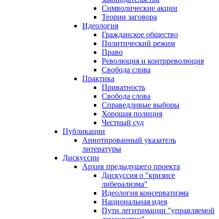
Символические акции
Теории заговора
Идеология
Гражданское общество
Политический режим
Право
Революция и контрреволюция
Свобода слова
Практика
Приватность
Свобода слова
Справедливые выборы
Хорошая полиция
Честный суд
Публикации
Аннотированный указатель
литературы
Дискуссии
Архив предыдущего проекта
Дискуссия о "кризисе
либерализма"
Идеология консерватизма
Национальная идея
Пути легитимации "управляемой