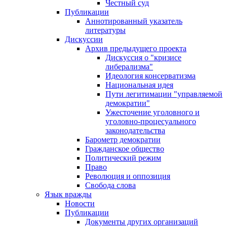
Честный суд
Публикации
Аннотированный указатель
литературы
Дискуссии
Архив предыдущего проекта
Дискуссия о "кризисе
либерализма"
Идеология консерватизма
Национальная идея
Пути легитимации "управляемой
демократии"
Ужесточение уголовного и
уголовно-процесуального
законодательства
Барометр демократии
Гражданское общество
Политический режим
Право
Революция и оппозиция
Свобода слова
Язык вражды
Новости
Публикации
Документы других организаций