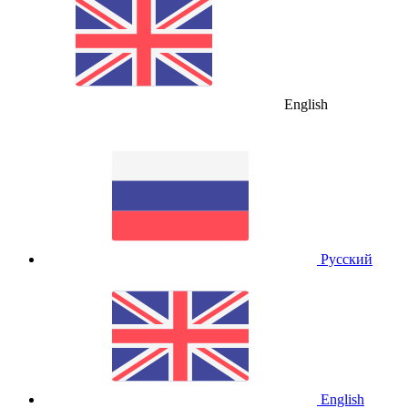
English
Русский
English