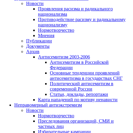
Новости
Проявления расизма и радикального
национализма
Противодействие расизму и радикальному
национализму
Нормотворчество
Мнения
Публикации
Документы
Архив
Антисемитизм 2003-2006
Антисемитизм в Российской
Федерации
Основные тенденции проявлений
антисемитизма в государствах СНГ
Политический антисемитизм в
современной России
Статьи, доклады, репортажи
Карта нападений по мотиву ненависти
Неправомерный антиэкстремизм
Новости
Нормотворчество
Преследования организаций, СМИ и
частных лиц
Избирательные кампании