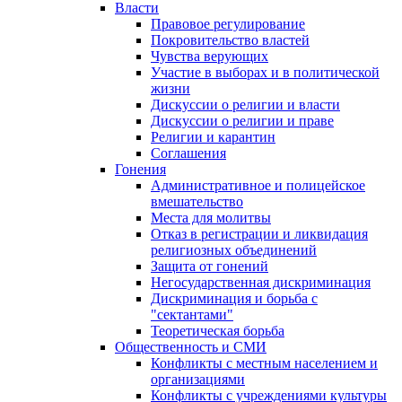
Власти
Правовое регулирование
Покровительство властей
Чувства верующих
Участие в выборах и в политической
жизни
Дискуссии о религии и власти
Дискуссии о религии и праве
Религии и карантин
Соглашения
Гонения
Административное и полицейское
вмешательство
Места для молитвы
Отказ в регистрации и ликвидация
религиозных объединений
Защита от гонений
Негосударственная дискриминация
Дискриминация и борьба с
"сектантами"
Теоретическая борьба
Общественность и СМИ
Конфликты с местным населением и
организациями
Конфликты с учреждениями культуры