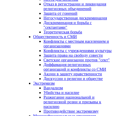
Отказ в регистрации и ликвидация
религиозных объединений
Защита от гонений
Негосударственная дискриминация
Дискриминация и борьба с
"сектантами"
Теоретическая борьба
Общественность и СМИ
Конфликты с местным населением и
организациями
Конфликты с учреждениями культуры
Защита права на свободу совести
Светские организации против "сект"
Диффамация религиозных
организаций и конфликты со СМИ
Акции в защиту нравственности
Дискуссии о религии и обществе
Экстремизм
Вандализм
Убийства и насилие
Разжигание национальной и
религиозной розни и призывы к
насилию
Противодействие экстремизму
Межконфессиональные отношения