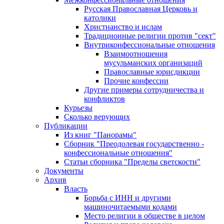
Русская Православная Церковь и
католики
Христианство и ислам
Традиционные религии против "сект"
Внутриконфессиональные отношения
Взаимоотношения
мусульманских организаций
Православные юрисдикции
Прочие конфессии
Другие примеры сотрудничества и
конфликтов
Курьезы
Сколько верующих
Публикации
Из книг "Панорамы"
Сборник "Преодолевая государственно -
конфессиональные отношения"
Статьи сборника "Пределы светскости"
Документы
Архив
Власть
Борьба с ИНН и другими
машиночитаемыми кодами
Место религии в обществе в целом