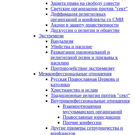
Защита права на свободу совести
Светские организации против "сект"
Диффамация религиозных
организаций и конфликты со СМИ
Акции в защиту нравственности
Дискуссии о религии и обществе
Экстремизм
Вандализм
Убийства и насилие
Разжигание национальной и
религиозной розни и призывы к
насилию
Противодействие экстремизму
Межконфессиональные отношения
Русская Православная Церковь и
католики
Христианство и ислам
Традиционные религии против "сект"
Внутриконфессиональные отношения
Взаимоотношения
мусульманских организаций
Православные юрисдикции
Прочие конфессии
Другие примеры сотрудничества и
конфликтов