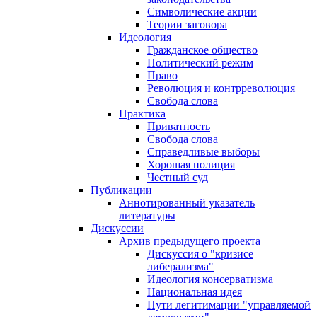
Символические акции
Теории заговора
Идеология
Гражданское общество
Политический режим
Право
Революция и контрреволюция
Свобода слова
Практика
Приватность
Свобода слова
Справедливые выборы
Хорошая полиция
Честный суд
Публикации
Аннотированный указатель
литературы
Дискуссии
Архив предыдущего проекта
Дискуссия о "кризисе
либерализма"
Идеология консерватизма
Национальная идея
Пути легитимации "управляемой