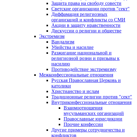
Защита права на свободу совести
Светские организации против "сект"
Диффамация религиозных
организаций и конфликты со СМИ
Акции в защиту нравственности
Дискуссии о религии и обществе
Экстремизм
Вандализм
Убийства и насилие
Разжигание национальной и
религиозной розни и призывы к
насилию
Противодействие экстремизму
Межконфессиональные отношения
Русская Православная Церковь и
католики
Христианство и ислам
Традиционные религии против "сект"
Внутриконфессиональные отношения
Взаимоотношения
мусульманских организаций
Православные юрисдикции
Прочие конфессии
Другие примеры сотрудничества и
конфликтов