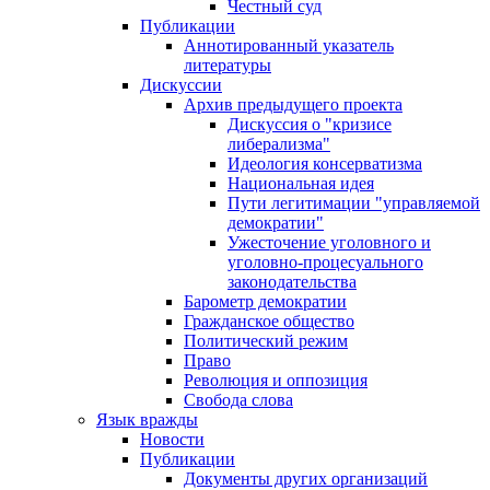
Честный суд
Публикации
Аннотированный указатель
литературы
Дискуссии
Архив предыдущего проекта
Дискуссия о "кризисе
либерализма"
Идеология консерватизма
Национальная идея
Пути легитимации "управляемой
демократии"
Ужесточение уголовного и
уголовно-процесуального
законодательства
Барометр демократии
Гражданское общество
Политический режим
Право
Революция и оппозиция
Свобода слова
Язык вражды
Новости
Публикации
Документы других организаций