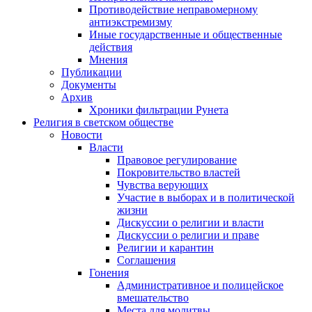
Противодействие неправомерному
антиэкстремизму
Иные государственные и общественные
действия
Мнения
Публикации
Документы
Архив
Хроники фильтрации Рунета
Религия в светском обществе
Новости
Власти
Правовое регулирование
Покровительство властей
Чувства верующих
Участие в выборах и в политической
жизни
Дискуссии о религии и власти
Дискуссии о религии и праве
Религии и карантин
Соглашения
Гонения
Административное и полицейское
вмешательство
Места для молитвы