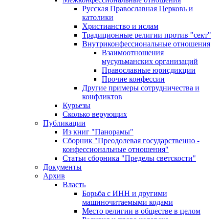
Русская Православная Церковь и
католики
Христианство и ислам
Традиционные религии против "сект"
Внутриконфессиональные отношения
Взаимоотношения
мусульманских организаций
Православные юрисдикции
Прочие конфессии
Другие примеры сотрудничества и
конфликтов
Курьезы
Сколько верующих
Публикации
Из книг "Панорамы"
Сборник "Преодолевая государственно -
конфессиональные отношения"
Статьи сборника "Пределы светскости"
Документы
Архив
Власть
Борьба с ИНН и другими
машиночитаемыми кодами
Место религии в обществе в целом