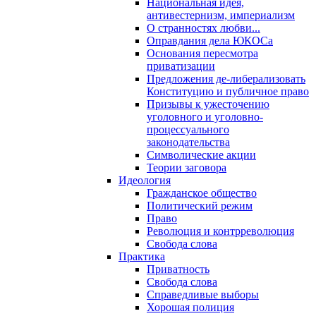
Национальная идея,
антивестернизм, империализм
О странностях любви...
Оправдания дела ЮКОСа
Основания пересмотра
приватизации
Предложения де-либерализовать
Конституцию и публичное право
Призывы к ужесточению
уголовного и уголовно-
процессуального
законодательства
Символические акции
Теории заговора
Идеология
Гражданское общество
Политический режим
Право
Революция и контрреволюция
Свобода слова
Практика
Приватность
Свобода слова
Справедливые выборы
Хорошая полиция