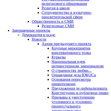
религиозного образования
Религия в школе
Сотрудничество в культурно-
просветительской сфере
Общественность и СМИ
Религиозные СМИ
Завершенные проекты
Демократия в осаде
Новости
Архив предыдущего проекта
Крупные мероприятия
консервативного толка
Курьезы
Национальная идея,
антивестернизм, империализм
О странностях любви...
Оправдания дела ЮКОСа
Основания пересмотра
приватизации
Предложения де-либерализовать
Конституцию и публичное право
Призывы к ужесточению
уголовного и уголовно-
процессуального
законодательства