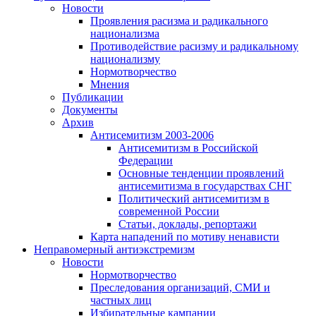
Новости
Проявления расизма и радикального
национализма
Противодействие расизму и радикальному
национализму
Нормотворчество
Мнения
Публикации
Документы
Архив
Антисемитизм 2003-2006
Антисемитизм в Российской
Федерации
Основные тенденции проявлений
антисемитизма в государствах СНГ
Политический антисемитизм в
современной России
Статьи, доклады, репортажи
Карта нападений по мотиву ненависти
Неправомерный антиэкстремизм
Новости
Нормотворчество
Преследования организаций, СМИ и
частных лиц
Избирательные кампании