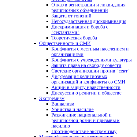
Отказ в регистрации и ликвидация
религиозных объединений
Защита от гонений
Негосударственная дискриминация
Дискриминация и борьба с
"сектантами"
Теоретическая борьба
Общественность и СМИ
Конфликты с местным населением и
организациями
Конфликты с учреждениями культуры
Защита права на свободу совести
Светские организации против "сект"
Диффамация религиозных
организаций и конфликты со СМИ
Акции в защиту нравственности
Дискуссии о религии и обществе
Экстремизм
Вандализм
Убийства и насилие
Разжигание национальной и
религиозной розни и призывы к
насилию
Противодействие экстремизму
Межконфессиональные отношения