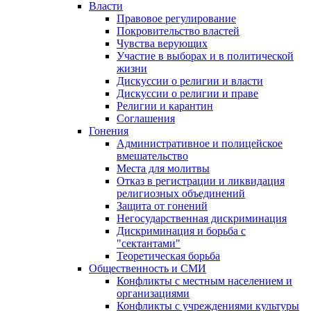
Власти
Правовое регулирование
Покровительство властей
Чувства верующих
Участие в выборах и в политической
жизни
Дискуссии о религии и власти
Дискуссии о религии и праве
Религии и карантин
Соглашения
Гонения
Административное и полицейское
вмешательство
Места для молитвы
Отказ в регистрации и ликвидация
религиозных объединений
Защита от гонений
Негосударственная дискриминация
Дискриминация и борьба с
"сектантами"
Теоретическая борьба
Общественность и СМИ
Конфликты с местным населением и
организациями
Конфликты с учреждениями культуры