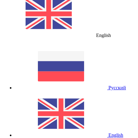
English
Русский
English