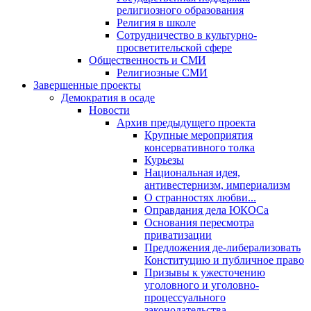
религиозного образования
Религия в школе
Сотрудничество в культурно-
просветительской сфере
Общественность и СМИ
Религиозные СМИ
Завершенные проекты
Демократия в осаде
Новости
Архив предыдущего проекта
Крупные мероприятия
консервативного толка
Курьезы
Национальная идея,
антивестернизм, империализм
О странностях любви...
Оправдания дела ЮКОСа
Основания пересмотра
приватизации
Предложения де-либерализовать
Конституцию и публичное право
Призывы к ужесточению
уголовного и уголовно-
процессуального
законодательства