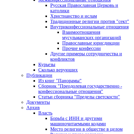
Русская Православная Церковь и
католики
Христианство и ислам
Традиционные религии против "сект"
Внутриконфессиональные отношения
Взаимоотношения
мусульманских организаций
Православные юрисдикции
Прочие конфессии
Другие примеры сотрудничества и
конфликтов
Курьезы
Сколько верующих
Публикации
Из книг "Панорамы"
Сборник "Преодолевая государственно -
конфессиональные отношения"
Статьи сборника "Пределы светскости"
Документы
Архив
Власть
Борьба с ИНН и другими
машиночитаемыми кодами
Место религии в обществе в целом