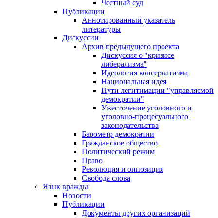
Честный суд
Публикации
Аннотированный указатель
литературы
Дискуссии
Архив предыдущего проекта
Дискуссия о "кризисе
либерализма"
Идеология консерватизма
Национальная идея
Пути легитимации "управляемой
демократии"
Ужесточение уголовного и
уголовно-процесуального
законодательства
Барометр демократии
Гражданское общество
Политический режим
Право
Революция и оппозиция
Свобода слова
Язык вражды
Новости
Публикации
Документы других организаций