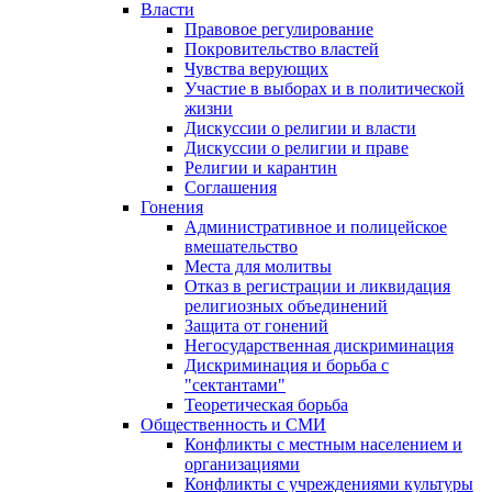
Власти
Правовое регулирование
Покровительство властей
Чувства верующих
Участие в выборах и в политической
жизни
Дискуссии о религии и власти
Дискуссии о религии и праве
Религии и карантин
Соглашения
Гонения
Административное и полицейское
вмешательство
Места для молитвы
Отказ в регистрации и ликвидация
религиозных объединений
Защита от гонений
Негосударственная дискриминация
Дискриминация и борьба с
"сектантами"
Теоретическая борьба
Общественность и СМИ
Конфликты с местным населением и
организациями
Конфликты с учреждениями культуры