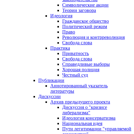
Символические акции
Теории заговора
Идеология
Гражданское общество
Политический режим
Право
Революция и контрреволюция
Свобода слова
Практика
Приватность
Свобода слова
Справедливые выборы
Хорошая полиция
Честный суд
Публикации
Аннотированный указатель
литературы
Дискуссии
Архив предыдущего проекта
Дискуссия о "кризисе
либерализма"
Идеология консерватизма
Национальная идея
Пути легитимации "управляемой