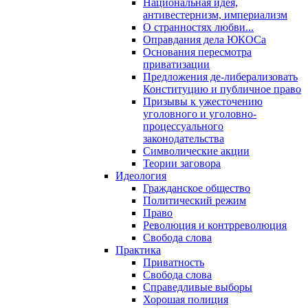
Национальная идея,
антивестернизм, империализм
О странностях любви...
Оправдания дела ЮКОСа
Основания пересмотра
приватизации
Предложения де-либерализовать
Конституцию и публичное право
Призывы к ужесточению
уголовного и уголовно-
процессуального
законодательства
Символические акции
Теории заговора
Идеология
Гражданское общество
Политический режим
Право
Революция и контрреволюция
Свобода слова
Практика
Приватность
Свобода слова
Справедливые выборы
Хорошая полиция