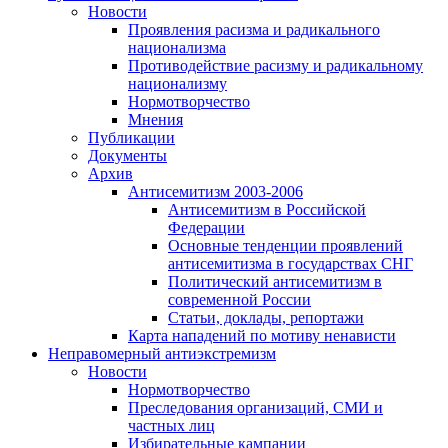
Новости
Проявления расизма и радикального
национализма
Противодействие расизму и радикальному
национализму
Нормотворчество
Мнения
Публикации
Документы
Архив
Антисемитизм 2003-2006
Антисемитизм в Российской
Федерации
Основные тенденции проявлений
антисемитизма в государствах СНГ
Политический антисемитизм в
современной России
Статьи, доклады, репортажи
Карта нападений по мотиву ненависти
Неправомерный антиэкстремизм
Новости
Нормотворчество
Преследования организаций, СМИ и
частных лиц
Избирательные кампании