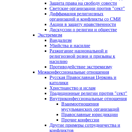
Защита права на свободу совести
Светские организации против "сект"
Диффамация религиозных
организаций и конфликты со СМИ
Акции в защиту нравственности
Дискуссии о религии и обществе
Экстремизм
Вандализм
Убийства и насилие
Разжигание национальной и
религиозной розни и призывы к
насилию
Противодействие экстремизму
Межконфессиональные отношения
Русская Православная Церковь и
католики
Христианство и ислам
Традиционные религии против "сект"
Внутриконфессиональные отношения
Взаимоотношения
мусульманских организаций
Православные юрисдикции
Прочие конфессии
Другие примеры сотрудничества и
конфликтов