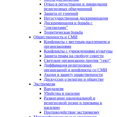
Отказ в регистрации и ликвидация
религиозных объединений
Защита от гонений
Негосударственная дискриминация
Дискриминация и борьба с
"сектантами"
Теоретическая борьба
Общественность и СМИ
Конфликты с местным населением и
организациями
Конфликты с учреждениями культуры
Защита права на свободу совести
Светские организации против "сект"
Диффамация религиозных
организаций и конфликты со СМИ
Акции в защиту нравственности
Дискуссии о религии и обществе
Экстремизм
Вандализм
Убийства и насилие
Разжигание национальной и
религиозной розни и призывы к
насилию
Противодействие экстремизму
Межконфессиональные отношения