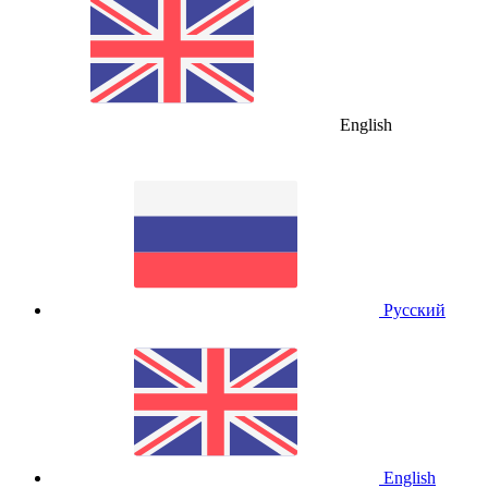
English
Русский
English