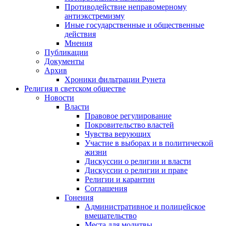
Противодействие неправомерному
антиэкстремизму
Иные государственные и общественные
действия
Мнения
Публикации
Документы
Архив
Хроники фильтрации Рунета
Религия в светском обществе
Новости
Власти
Правовое регулирование
Покровительство властей
Чувства верующих
Участие в выборах и в политической
жизни
Дискуссии о религии и власти
Дискуссии о религии и праве
Религии и карантин
Соглашения
Гонения
Административное и полицейское
вмешательство
Места для молитвы