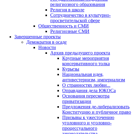
религиозного образования
Религия в школе
Сотрудничество в культурно-
просветительской сфере
Общественность и СМИ
Религиозные СМИ
Завершенные проекты
Демократия в осаде
Новости
Архив предыдущего проекта
Крупные мероприятия
консервативного толка
Курьезы
Национальная идея,
антивестернизм, империализм
О странностях любви...
Оправдания дела ЮКОСа
Основания пересмотра
приватизации
Предложения де-либерализовать
Конституцию и публичное право
Призывы к ужесточению
уголовного и уголовно-
процессуального
законодательства