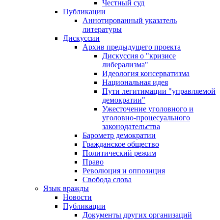
Честный суд
Публикации
Аннотированный указатель
литературы
Дискуссии
Архив предыдущего проекта
Дискуссия о "кризисе
либерализма"
Идеология консерватизма
Национальная идея
Пути легитимации "управляемой
демократии"
Ужесточение уголовного и
уголовно-процесуального
законодательства
Барометр демократии
Гражданское общество
Политический режим
Право
Революция и оппозиция
Свобода слова
Язык вражды
Новости
Публикации
Документы других организаций