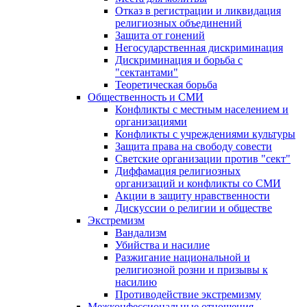
Отказ в регистрации и ликвидация
религиозных объединений
Защита от гонений
Негосударственная дискриминация
Дискриминация и борьба с
"сектантами"
Теоретическая борьба
Общественность и СМИ
Конфликты с местным населением и
организациями
Конфликты с учреждениями культуры
Защита права на свободу совести
Светские организации против "сект"
Диффамация религиозных
организаций и конфликты со СМИ
Акции в защиту нравственности
Дискуссии о религии и обществе
Экстремизм
Вандализм
Убийства и насилие
Разжигание национальной и
религиозной розни и призывы к
насилию
Противодействие экстремизму
Межконфессиональные отношения