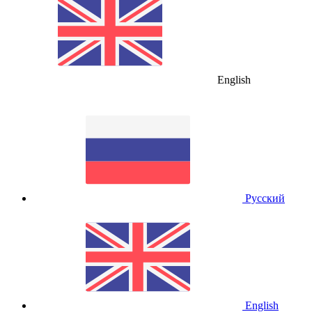
English
Русский
English