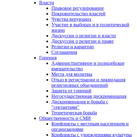
Власти
Правовое регулирование
Покровительство властей
Чувства верующих
Участие в выборах и в политической
жизни
Дискуссии о религии и власти
Дискуссии о религии и праве
Религии и карантин
Соглашения
Гонения
Административное и полицейское
вмешательство
Места для молитвы
Отказ в регистрации и ликвидация
религиозных объединений
Защита от гонений
Негосударственная дискриминация
Дискриминация и борьба с
"сектантами"
Теоретическая борьба
Общественность и СМИ
Конфликты с местным населением и
организациями
Конфликты с учреждениями культуры