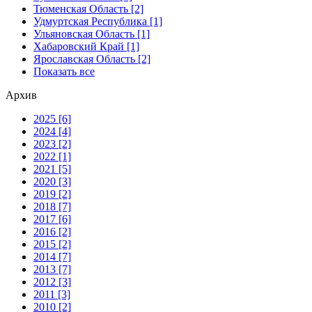
Тюменская Область [2]
Удмуртская Республика [1]
Ульяновская Область [1]
Хабаровский Край [1]
Ярославская Область [2]
Показать все
Архив
2025 [6]
2024 [4]
2023 [2]
2022 [1]
2021 [5]
2020 [3]
2019 [2]
2018 [7]
2017 [6]
2016 [2]
2015 [2]
2014 [7]
2013 [7]
2012 [3]
2011 [3]
2010 [2]