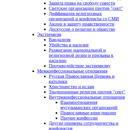
Защита права на свободу совести
Светские организации против "сект"
Диффамация религиозных
организаций и конфликты со СМИ
Акции в защиту нравственности
Дискуссии о религии и обществе
Экстремизм
Вандализм
Убийства и насилие
Разжигание национальной и
религиозной розни и призывы к
насилию
Противодействие экстремизму
Межконфессиональные отношения
Русская Православная Церковь и
католики
Христианство и ислам
Традиционные религии против "сект"
Внутриконфессиональные отношения
Взаимоотношения
мусульманских организаций
Православные юрисдикции
Прочие конфессии
Другие примеры сотрудничества и
конфликтов