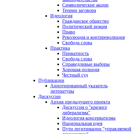
Символические акции
Теории заговора
Идеология
Гражданское общество
Политический режим
Право
Революция и контрреволюция
Свобода слова
Практика
Приватность
Свобода слова
Справедливые выборы
Хорошая полиция
Честный суд
Публикации
Аннотированный указатель
литературы
Дискуссии
Архив предыдущего проекта
Дискуссия о "кризисе
либерализма"
Идеология консерватизма
Национальная идея
Пути легитимации "управляемой