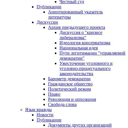
Честный суд
Публикации
Аннотированный указатель
литературы
Дискуссии
Архив предыдущего проекта
Дискуссия о "кризисе
либерализма"
Идеология консерватизма
Национальная идея
Пути легитимации "управляемой
демократии"
Ужесточение уголовного и
уголовно-процесуального
законодательства
Барометр демократии
Гражданское общество
Политический режим
Право
Революция и оппозиция
Свобода слова
Язык вражды
Новости
Публикации
Документы других организаций