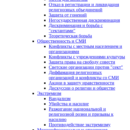
Отказ в регистрации и ликвидация
религиозных объединений
Защита от гонений
Негосударственная дискриминация
Дискриминация и борьба с
"сектантами"
Теоретическая борьба
Общественность и СМИ
Конфликты с местным населением и
организациями
Конфликты с учреждениями культуры
Защита права на свободу совести
Светские организации против "сект"
Диффамация религиозных
организаций и конфликты со СМИ
Акции в защиту нравственности
Дискуссии о религии и обществе
Экстремизм
Вандализм
Убийства и насилие
Разжигание национальной и
религиозной розни и призывы к
насилию
Противодействие экстремизму
Межконфессиональные отношения