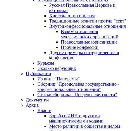
Русская Православная Церковь и
католики
Христианство и ислам
Традиционные религии против "сект"
Внутриконфессиональные отношения
Взаимоотношения
мусульманских организаций
Православные юрисдикции
Прочие конфессии
Другие примеры сотрудничества и
конфликтов
Курьезы
Сколько верующих
Публикации
Из книг "Панорамы"
Сборник "Преодолевая государственно -
конфессиональные отношения"
Статьи сборника "Пределы светскости"
Документы
Архив
Власть
Борьба с ИНН и другими
машиночитаемыми кодами
Место религии в обществе в целом