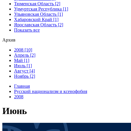
Тюменская Область [2]
Удмуртская Республика [1]
Ульяновская Область [1]
Хабаровский Край [1]
Ярославская Область [2]
Показать все
Архив
2008 [10]
Апрель [2]
Май [1]
Июль [1]
Август [4]
Ноябрь [2]
Главная
Русский национализм и ксенофобия
2008
Июнь