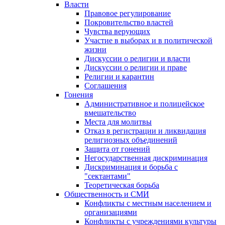
Власти
Правовое регулирование
Покровительство властей
Чувства верующих
Участие в выборах и в политической
жизни
Дискуссии о религии и власти
Дискуссии о религии и праве
Религии и карантин
Соглашения
Гонения
Административное и полицейское
вмешательство
Места для молитвы
Отказ в регистрации и ликвидация
религиозных объединений
Защита от гонений
Негосударственная дискриминация
Дискриминация и борьба с
"сектантами"
Теоретическая борьба
Общественность и СМИ
Конфликты с местным населением и
организациями
Конфликты с учреждениями культуры