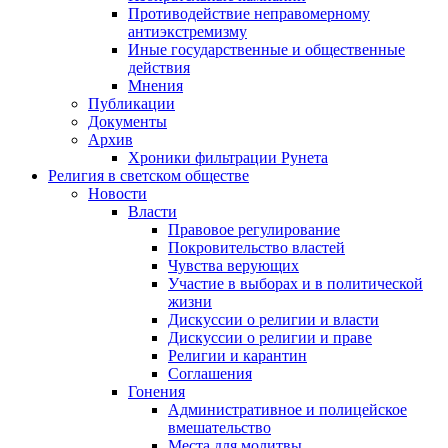
Противодействие неправомерному
антиэкстремизму
Иные государственные и общественные
действия
Мнения
Публикации
Документы
Архив
Хроники фильтрации Рунета
Религия в светском обществе
Новости
Власти
Правовое регулирование
Покровительство властей
Чувства верующих
Участие в выборах и в политической
жизни
Дискуссии о религии и власти
Дискуссии о религии и праве
Религии и карантин
Соглашения
Гонения
Административное и полицейское
вмешательство
Места для молитвы