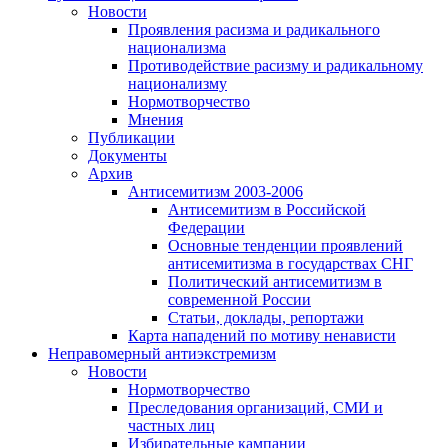
Новости
Проявления расизма и радикального
национализма
Противодействие расизму и радикальному
национализму
Нормотворчество
Мнения
Публикации
Документы
Архив
Антисемитизм 2003-2006
Антисемитизм в Российской
Федерации
Основные тенденции проявлений
антисемитизма в государствах СНГ
Политический антисемитизм в
современной России
Статьи, доклады, репортажи
Карта нападений по мотиву ненависти
Неправомерный антиэкстремизм
Новости
Нормотворчество
Преследования организаций, СМИ и
частных лиц
Избирательные кампании