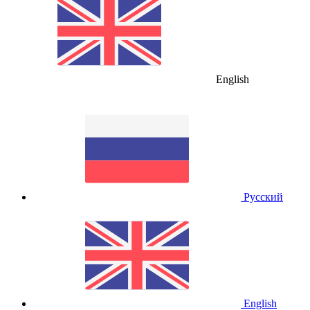
English
Русский
English