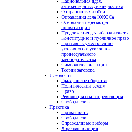
Национальная идея,
антивестернизм, империализм
О странностях любви...
Оправдания дела ЮКОСа
Основания пересмотра
приватизации
Предложения де-либерализовать
Конституцию и публичное право
Призывы к ужесточению
уголовного и уголовно-
процессуального
законодательства
Символические акции
Теории заговора
Идеология
Гражданское общество
Политический режим
Право
Революция и контрреволюция
Свобода слова
Практика
Приватность
Свобода слова
Справедливые выборы
Хорошая полиция