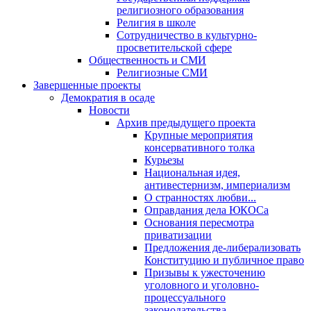
религиозного образования
Религия в школе
Сотрудничество в культурно-
просветительской сфере
Общественность и СМИ
Религиозные СМИ
Завершенные проекты
Демократия в осаде
Новости
Архив предыдущего проекта
Крупные мероприятия
консервативного толка
Курьезы
Национальная идея,
антивестернизм, империализм
О странностях любви...
Оправдания дела ЮКОСа
Основания пересмотра
приватизации
Предложения де-либерализовать
Конституцию и публичное право
Призывы к ужесточению
уголовного и уголовно-
процессуального
законодательства