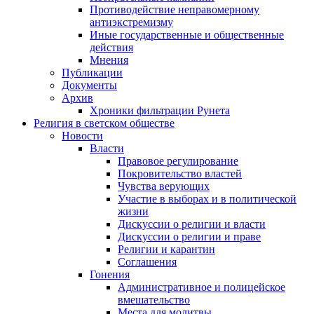
Противодействие неправомерному
антиэкстремизму
Иные государственные и общественные
действия
Мнения
Публикации
Документы
Архив
Хроники фильтрации Рунета
Религия в светском обществе
Новости
Власти
Правовое регулирование
Покровительство властей
Чувства верующих
Участие в выборах и в политической
жизни
Дискуссии о религии и власти
Дискуссии о религии и праве
Религии и карантин
Соглашения
Гонения
Административное и полицейское
вмешательство
Места для молитвы