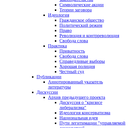
Символические акции
Теории заговора
Идеология
Гражданское общество
Политический режим
Право
Революция и контрреволюция
Свобода слова
Практика
Приватность
Свобода слова
Справедливые выборы
Хорошая полиция
Честный суд
Публикации
Аннотированный указатель
литературы
Дискуссии
Архив предыдущего проекта
Дискуссия о "кризисе
либерализма"
Идеология консерватизма
Национальная идея
Пути легитимации "управляемой