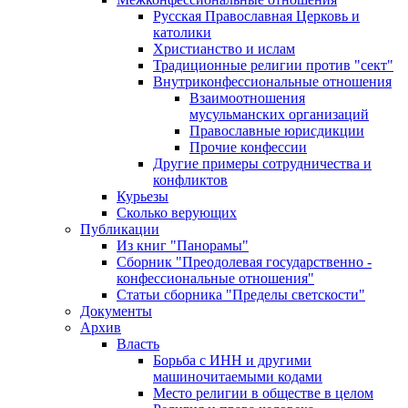
Русская Православная Церковь и
католики
Христианство и ислам
Традиционные религии против "сект"
Внутриконфессиональные отношения
Взаимоотношения
мусульманских организаций
Православные юрисдикции
Прочие конфессии
Другие примеры сотрудничества и
конфликтов
Курьезы
Сколько верующих
Публикации
Из книг "Панорамы"
Сборник "Преодолевая государственно -
конфессиональные отношения"
Статьи сборника "Пределы светскости"
Документы
Архив
Власть
Борьба с ИНН и другими
машиночитаемыми кодами
Место религии в обществе в целом