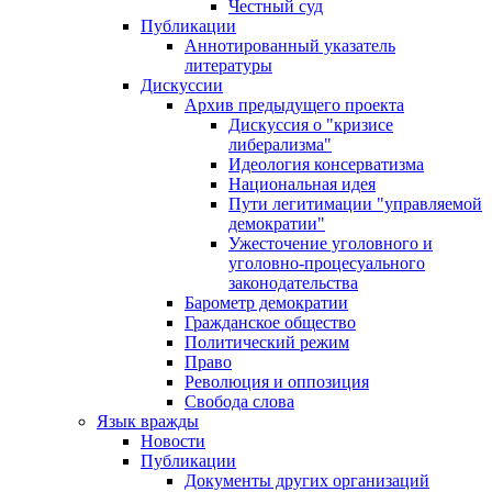
Честный суд
Публикации
Аннотированный указатель
литературы
Дискуссии
Архив предыдущего проекта
Дискуссия о "кризисе
либерализма"
Идеология консерватизма
Национальная идея
Пути легитимации "управляемой
демократии"
Ужесточение уголовного и
уголовно-процесуального
законодательства
Барометр демократии
Гражданское общество
Политический режим
Право
Революция и оппозиция
Свобода слова
Язык вражды
Новости
Публикации
Документы других организаций