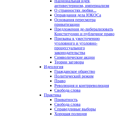
Национальная идея,
антивестернизм, империализм
О странностях любви...
Оправдания дела ЮКОСа
Основания пересмотра
приватизации
Предложения де-либерализовать
Конституцию и публичное право
Призывы к ужесточению
уголовного и уголовно-
процессуального
законодательства
Символические акции
Теории заговора
Идеология
Гражданское общество
Политический режим
Право
Революция и контрреволюция
Свобода слова
Практика
Приватность
Свобода слова
Справедливые выборы
Хорошая полиция