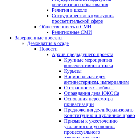
религиозного образования
Религия в школе
Сотрудничество в культурно-
просветительской сфере
Общественность и СМИ
Религиозные СМИ
Завершенные проекты
Демократия в осаде
Новости
Архив предыдущего проекта
Крупные мероприятия
консервативного толка
Курьезы
Национальная идея,
антивестернизм, империализм
О странностях любви...
Оправдания дела ЮКОСа
Основания пересмотра
приватизации
Предложения де-либерализовать
Конституцию и публичное право
Призывы к ужесточению
уголовного и уголовно-
процессуального
законодательства