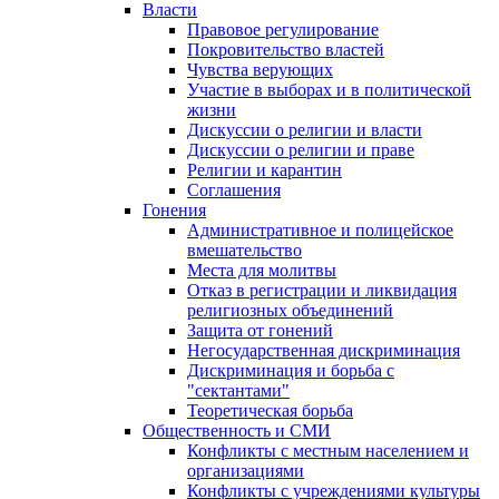
Власти
Правовое регулирование
Покровительство властей
Чувства верующих
Участие в выборах и в политической
жизни
Дискуссии о религии и власти
Дискуссии о религии и праве
Религии и карантин
Соглашения
Гонения
Административное и полицейское
вмешательство
Места для молитвы
Отказ в регистрации и ликвидация
религиозных объединений
Защита от гонений
Негосударственная дискриминация
Дискриминация и борьба с
"сектантами"
Теоретическая борьба
Общественность и СМИ
Конфликты с местным населением и
организациями
Конфликты с учреждениями культуры