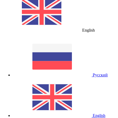
English
Русский
English