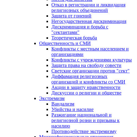
Отказ в регистрации и ликвидация
религиозных объединений
Защита от гонений
Негосударственная дискриминация
Дискриминация и борьба с
"сектантами"
Теоретическая борьба
Общественность и СМИ
Конфликты с местным населением и
организациями
Конфликты с учреждениями культуры
Защита права на свободу совести
Светские организации против "сект"
Диффамация религиозных
организаций и конфликты со СМИ
Акции в защиту нравственности
Дискуссии о религии и обществе
Экстремизм
Вандализм
Убийства и насилие
Разжигание национальной и
религиозной розни и призывы к
насилию
Противодействие экстремизму
Межконфессиональные отношения