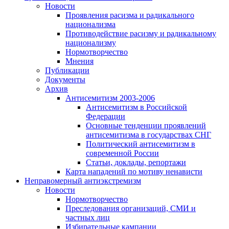
Новости
Проявления расизма и радикального
национализма
Противодействие расизму и радикальному
национализму
Нормотворчество
Мнения
Публикации
Документы
Архив
Антисемитизм 2003-2006
Антисемитизм в Российской
Федерации
Основные тенденции проявлений
антисемитизма в государствах СНГ
Политический антисемитизм в
современной России
Статьи, доклады, репортажи
Карта нападений по мотиву ненависти
Неправомерный антиэкстремизм
Новости
Нормотворчество
Преследования организаций, СМИ и
частных лиц
Избирательные кампании