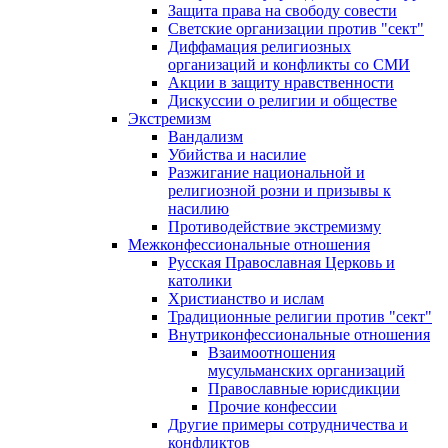
Защита права на свободу совести
Светские организации против "сект"
Диффамация религиозных
организаций и конфликты со СМИ
Акции в защиту нравственности
Дискуссии о религии и обществе
Экстремизм
Вандализм
Убийства и насилие
Разжигание национальной и
религиозной розни и призывы к
насилию
Противодействие экстремизму
Межконфессиональные отношения
Русская Православная Церковь и
католики
Христианство и ислам
Традиционные религии против "сект"
Внутриконфессиональные отношения
Взаимоотношения
мусульманских организаций
Православные юрисдикции
Прочие конфессии
Другие примеры сотрудничества и
конфликтов