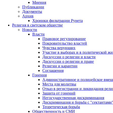
Мнения
Публикации
Документы
Архив
Хроники фильтрации Рунета
Религия в светском обществе
Новости
Власти
Правовое регулирование
Покровительство властей
Чувства верующих
Участие в выборах и в политической ж
Дискуссии о религии и власти
Дискуссии о религии и праве
Религии и карантин
Соглашения
Гонения
Административное и полицейское вмеш
Места для молитвы
Отказ в регистрации и ликвидация рел
Защита от гонений
Негосударственная дискриминация
Дискриминация и борьба с "сектантами
Теоретическая борьба
Общественность и СМИ