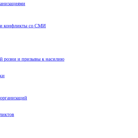
ганизациями
 и конфликты со СМИ
й розни и призывы к насилию
ки
организаций
ликтов