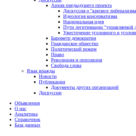
Архив предыдущего проекта
Дискуссия о "кризисе либерализм
Идеология консерватизма
Национальная идея
Пути легитимации "управляемой 
Ужесточение уголовного и уголов
Барометр демократии
Гражданское общество
Политический режим
Право
Революция и оппозиция
Свобода слова
Язык вражды
Новости
Публикации
Документы других организаций
Дискуссии
Объявления
О нас
Аналитика
Справочник
База данных