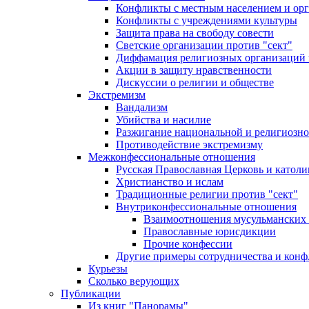
Конфликты с местным населением и ор
Конфликты с учреждениями культуры
Защита права на свободу совести
Светские организации против "сект"
Диффамация религиозных организаций
Акции в защиту нравственности
Дискуссии о религии и обществе
Экстремизм
Вандализм
Убийства и насилие
Разжигание национальной и религиозно
Противодействие экстремизму
Межконфессиональные отношения
Русская Православная Церковь и католи
Христианство и ислам
Традиционные религии против "сект"
Внутриконфессиональные отношения
Взаимоотношения мусульманских 
Православные юрисдикции
Прочие конфессии
Другие примеры сотрудничества и конф
Курьезы
Сколько верующих
Публикации
Из книг "Панорамы"