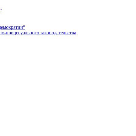
а"
демократии"
но-процесуального законодательства