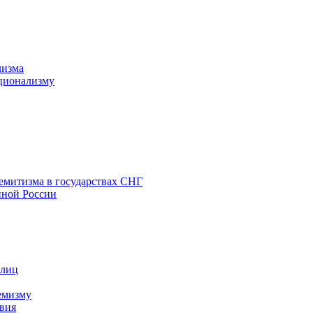
лизма
ционализму
емитизма в государствах СНГ
нной России
 лиц
емизму
вия