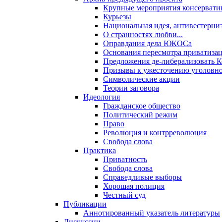
Крупные мероприятия консервати
Курьезы
Национальная идея, антивестерни
О странностях любви...
Оправдания дела ЮКОСа
Основания пересмотра приватиза
Предложения де-либерализовать 
Призывы к ужесточению уголовног
Символические акции
Теории заговора
Идеология
Гражданское общество
Политический режим
Право
Революция и контрреволюция
Свобода слова
Практика
Приватность
Свобода слова
Справедливые выборы
Хорошая полиция
Честный суд
Публикации
Аннотированный указатель литературы
Дискуссии