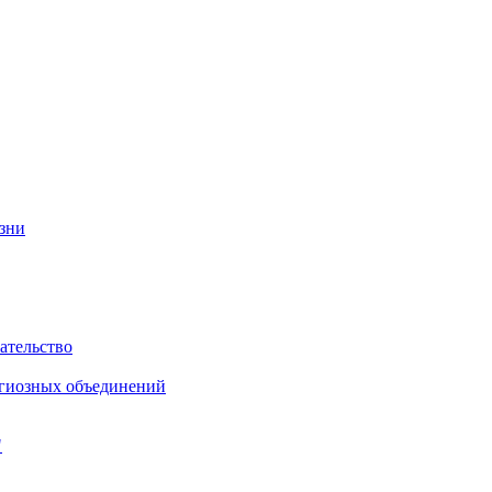
изни
ательство
игиозных объединений
"