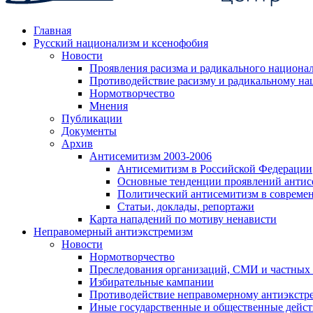
Главная
Русский национализм и ксенофобия
Новости
Проявления расизма и радикального национа
Противодействие расизму и радикальному на
Нормотворчество
Мнения
Публикации
Документы
Архив
Антисемитизм 2003-2006
Антисемитизм в Российской Федерации
Основные тенденции проявлений антис
Политический антисемитизм в совреме
Статьи, доклады, репортажи
Карта нападений по мотиву ненависти
Неправомерный антиэкстремизм
Новости
Нормотворчество
Преследования организаций, СМИ и частных
Избирательные кампании
Противодействие неправомерному антиэкстр
Иные государственные и общественные дейст