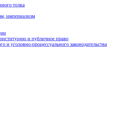
вного толка
зм, империализм
ции
Конституцию и публичное право
о и уголовно-процессуального законодательства