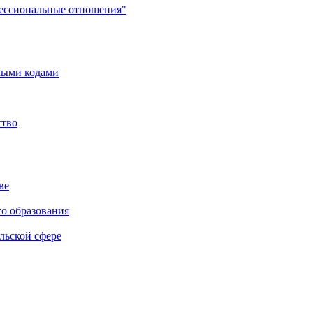
фессиональные отношения"
мыми кодами
ство
ве
го образования
льской сфере