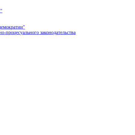
а"
демократии"
но-процесуального законодательства