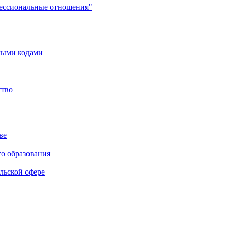
фессиональные отношения"
мыми кодами
ство
ве
го образования
льской сфере