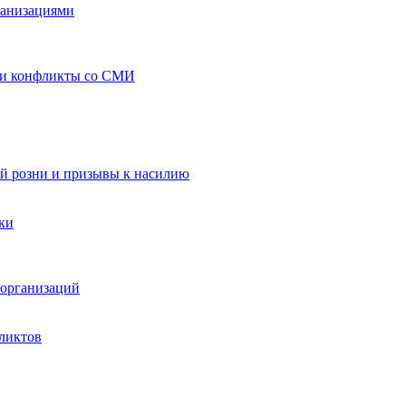
ганизациями
 и конфликты со СМИ
й розни и призывы к насилию
ки
организаций
ликтов