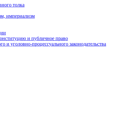
вного толка
зм, империализм
ции
Конституцию и публичное право
о и уголовно-процессуального законодательства