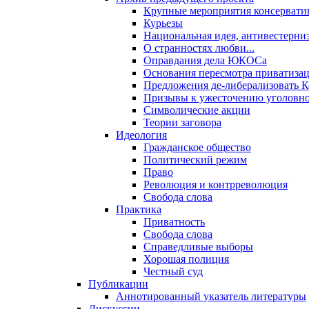
Крупные мероприятия консервати
Курьезы
Национальная идея, антивестерни
О странностях любви...
Оправдания дела ЮКОСа
Основания пересмотра приватиза
Предложения де-либерализовать 
Призывы к ужесточению уголовног
Символические акции
Теории заговора
Идеология
Гражданское общество
Политический режим
Право
Революция и контрреволюция
Свобода слова
Практика
Приватность
Свобода слова
Справедливые выборы
Хорошая полиция
Честный суд
Публикации
Аннотированный указатель литературы
Дискуссии