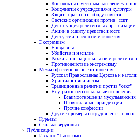
Конфликты с местным населением и ор
Конфликты с учреждениями культуры
Защита права на свободу совести
Светские организации против "сект"
Диффамация религиозных организаций
Акции в защиту нравственности
Дискуссии о религии и обществе
Экстремизм
Вандализм
Убийства и насилие
Разжигание национальной и религиозно
Противодействие экстремизму
Межконфессиональные отношения
Русская Православная Церковь и католи
Христианство и ислам
Традиционные религии против "сект"
Внутриконфессиональные отношения
Взаимоотношения мусульманских 
Православные юрисдикции
Прочие конфессии
Другие примеры сотрудничества и конф
Курьезы
Сколько верующих
Публикации
Из книг "Панорамы"