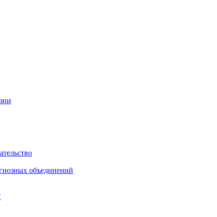
изни
ательство
игиозных объединений
"