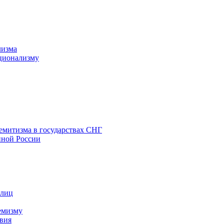
лизма
ционализму
емитизма в государствах СНГ
нной России
 лиц
емизму
вия