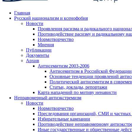
Главная
Русский национализм и ксенофобия
Новости
Проявления расизма и радикального национа
Противодействие расизму и радикальному на
Нормотворчество
Мнения
Публикации
Документы
Архив
Антисемитизм 2003-2006
Антисемитизм в Российской Федерации
Основные тенденции проявлений антис
Политический антисемитизм в совреме
Статьи, доклады, репортажи
Карта нападений по мотиву ненависти
Неправомерный антиэкстремизм
Новости
Нормотворчество
Преследования организаций, СМИ и частных
Избирательные кампании
Противодействие неправомерному антиэкстр
Иные государственные и общественные дейст