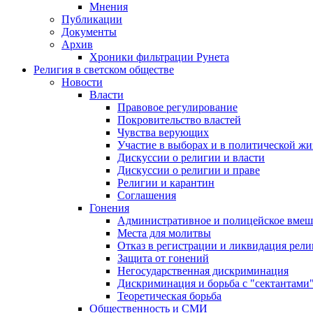
Мнения
Публикации
Документы
Архив
Хроники фильтрации Рунета
Религия в светском обществе
Новости
Власти
Правовое регулирование
Покровительство властей
Чувства верующих
Участие в выборах и в политической ж
Дискуссии о религии и власти
Дискуссии о религии и праве
Религии и карантин
Соглашения
Гонения
Административное и полицейское вмеш
Места для молитвы
Отказ в регистрации и ликвидация рел
Защита от гонений
Негосударственная дискриминация
Дискриминация и борьба с "сектантами
Теоретическая борьба
Общественность и СМИ