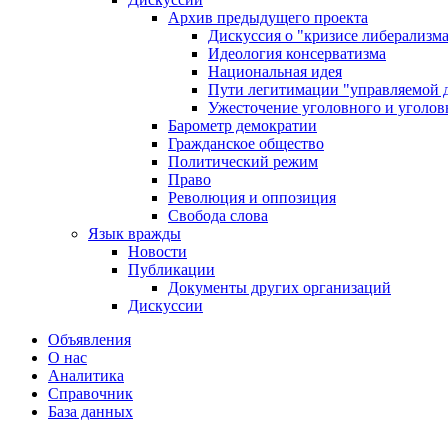
Архив предыдущего проекта
Дискуссия о "кризисе либерализм
Идеология консерватизма
Национальная идея
Пути легитимации "управляемой 
Ужесточение уголовного и уголов
Барометр демократии
Гражданское общество
Политический режим
Право
Революция и оппозиция
Свобода слова
Язык вражды
Новости
Публикации
Документы других организаций
Дискуссии
Объявления
О нас
Аналитика
Справочник
База данных