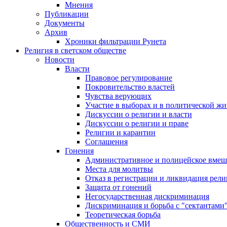
Мнения
Публикации
Документы
Архив
Хроники фильтрации Рунета
Религия в светском обществе
Новости
Власти
Правовое регулирование
Покровительство властей
Чувства верующих
Участие в выборах и в политической ж
Дискуссии о религии и власти
Дискуссии о религии и праве
Религии и карантин
Соглашения
Гонения
Административное и полицейское вмеш
Места для молитвы
Отказ в регистрации и ликвидация рел
Защита от гонений
Негосударственная дискриминация
Дискриминация и борьба с "сектантами
Теоретическая борьба
Общественность и СМИ