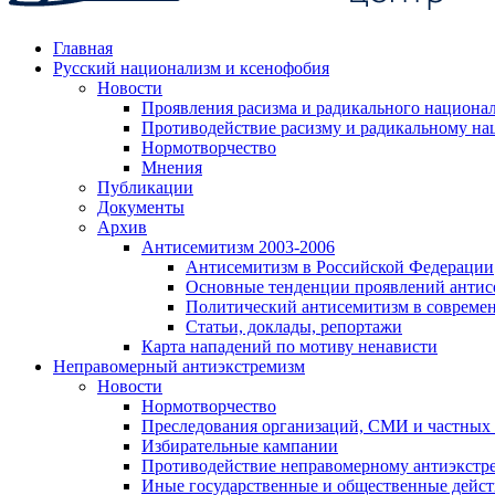
Главная
Русский национализм и ксенофобия
Новости
Проявления расизма и радикального национа
Противодействие расизму и радикальному на
Нормотворчество
Мнения
Публикации
Документы
Архив
Антисемитизм 2003-2006
Антисемитизм в Российской Федерации
Основные тенденции проявлений антис
Политический антисемитизм в совреме
Статьи, доклады, репортажи
Карта нападений по мотиву ненависти
Неправомерный антиэкстремизм
Новости
Нормотворчество
Преследования организаций, СМИ и частных
Избирательные кампании
Противодействие неправомерному антиэкстр
Иные государственные и общественные дейст