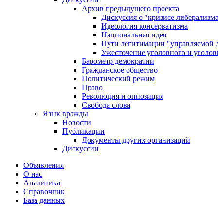
Архив предыдущего проекта
Дискуссия о "кризисе либерализм
Идеология консерватизма
Национальная идея
Пути легитимации "управляемой 
Ужесточение уголовного и уголов
Барометр демократии
Гражданское общество
Политический режим
Право
Революция и оппозиция
Свобода слова
Язык вражды
Новости
Публикации
Документы других организаций
Дискуссии
Объявления
О нас
Аналитика
Справочник
База данных