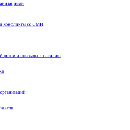
ганизациями
 и конфликты со СМИ
й розни и призывы к насилию
ки
организаций
ликтов