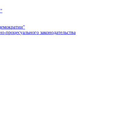
а"
демократии"
но-процесуального законодательства