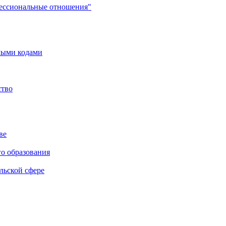
фессиональные отношения"
мыми кодами
ство
ве
го образования
льской сфере