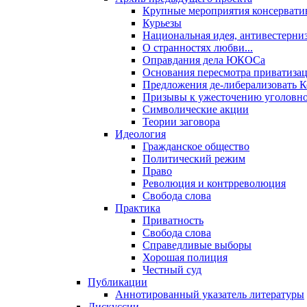
Крупные мероприятия консервати
Курьезы
Национальная идея, антивестерни
О странностях любви...
Оправдания дела ЮКОСа
Основания пересмотра приватиза
Предложения де-либерализовать 
Призывы к ужесточению уголовног
Символические акции
Теории заговора
Идеология
Гражданское общество
Политический режим
Право
Революция и контрреволюция
Свобода слова
Практика
Приватность
Свобода слова
Справедливые выборы
Хорошая полиция
Честный суд
Публикации
Аннотированный указатель литературы
Дискуссии