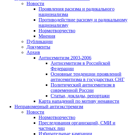
Новости
Проявления расизма и радикального
национализма
Противодействие расизму и радикальному
национализму
Нормотворчество
Мнения
Публикации
Документы
Архив
Антисемитизм 2003-2006
Антисемитизм в Российской
Федерации
Основные тенденции проявлений
антисемитизма в государствах СНГ
Политический антисемитизм в
современной России
Статьи, доклады, репортажи
Карта нападений по мотиву ненависти
Неправомерный антиэкстремизм
Новости
Нормотворчество
Преследования организаций, СМИ и
частных лиц
Избирательные кампании