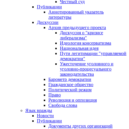
Честный суд
Публикации
Аннотированный указатель
литературы
Дискуссии
Архив предыдущего проекта
Дискуссия о "кризисе
либерализма"
Идеология консерватизма
Национальная идея
Пути легитимации "управляемой
демократии"
Ужесточение уголовного и
уголовно-процесуального
законодательства
Барометр демократии
Гражданское общество
Политический режим
Право
Революция и оппозиция
Свобода слова
Язык вражды
Новости
Публикации
Документы других организаций