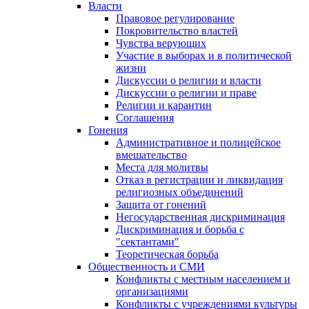
Власти
Правовое регулирование
Покровительство властей
Чувства верующих
Участие в выборах и в политической
жизни
Дискуссии о религии и власти
Дискуссии о религии и праве
Религии и карантин
Соглашения
Гонения
Административное и полицейское
вмешательство
Места для молитвы
Отказ в регистрации и ликвидация
религиозных объединений
Защита от гонений
Негосударственная дискриминация
Дискриминация и борьба с
"сектантами"
Теоретическая борьба
Общественность и СМИ
Конфликты с местным населением и
организациями
Конфликты с учреждениями культуры