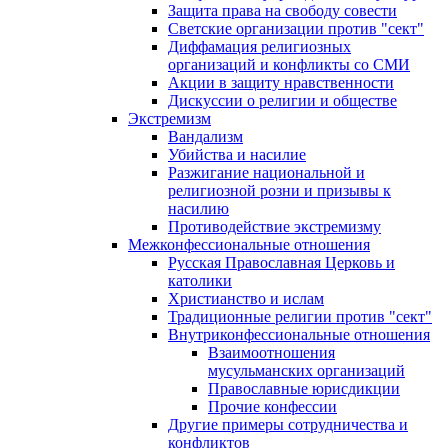
Защита права на свободу совести
Светские организации против "сект"
Диффамация религиозных
организаций и конфликты со СМИ
Акции в защиту нравственности
Дискуссии о религии и обществе
Экстремизм
Вандализм
Убийства и насилие
Разжигание национальной и
религиозной розни и призывы к
насилию
Противодействие экстремизму
Межконфессиональные отношения
Русская Православная Церковь и
католики
Христианство и ислам
Традиционные религии против "сект"
Внутриконфессиональные отношения
Взаимоотношения
мусульманских организаций
Православные юрисдикции
Прочие конфессии
Другие примеры сотрудничества и
конфликтов