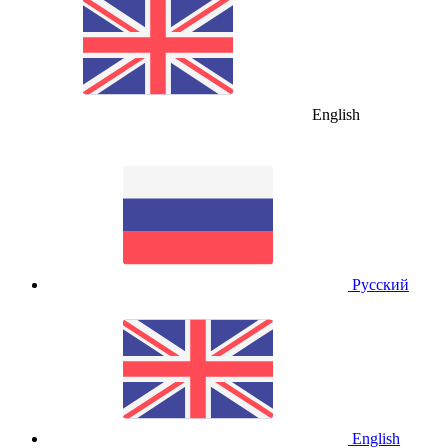
English
Русский
English