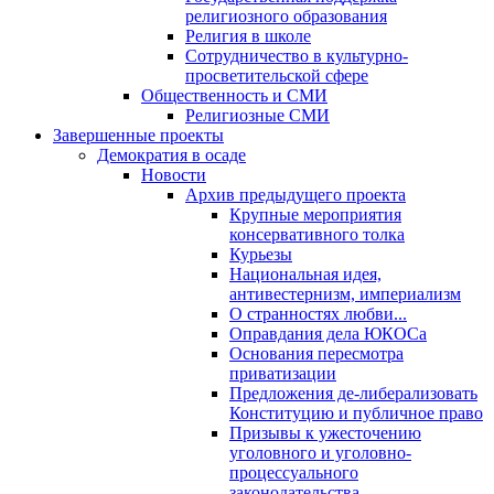
религиозного образования
Религия в школе
Сотрудничество в культурно-
просветительской сфере
Общественность и СМИ
Религиозные СМИ
Завершенные проекты
Демократия в осаде
Новости
Архив предыдущего проекта
Крупные мероприятия
консервативного толка
Курьезы
Национальная идея,
антивестернизм, империализм
О странностях любви...
Оправдания дела ЮКОСа
Основания пересмотра
приватизации
Предложения де-либерализовать
Конституцию и публичное право
Призывы к ужесточению
уголовного и уголовно-
процессуального
законодательства