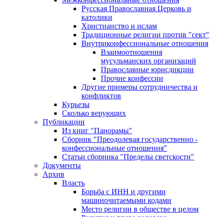
Русская Православная Церковь и
католики
Христианство и ислам
Традиционные религии против "сект"
Внутриконфессиональные отношения
Взаимоотношения
мусульманских организаций
Православные юрисдикции
Прочие конфессии
Другие примеры сотрудничества и
конфликтов
Курьезы
Сколько верующих
Публикации
Из книг "Панорамы"
Сборник "Преодолевая государственно -
конфессиональные отношения"
Статьи сборника "Пределы светскости"
Документы
Архив
Власть
Борьба с ИНН и другими
машиночитаемыми кодами
Место религии в обществе в целом