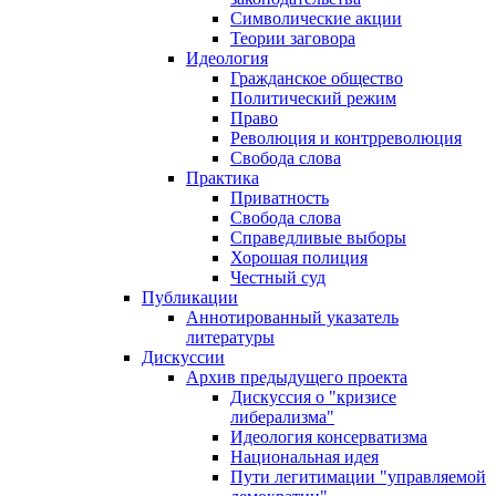
Символические акции
Теории заговора
Идеология
Гражданское общество
Политический режим
Право
Революция и контрреволюция
Свобода слова
Практика
Приватность
Свобода слова
Справедливые выборы
Хорошая полиция
Честный суд
Публикации
Аннотированный указатель
литературы
Дискуссии
Архив предыдущего проекта
Дискуссия о "кризисе
либерализма"
Идеология консерватизма
Национальная идея
Пути легитимации "управляемой