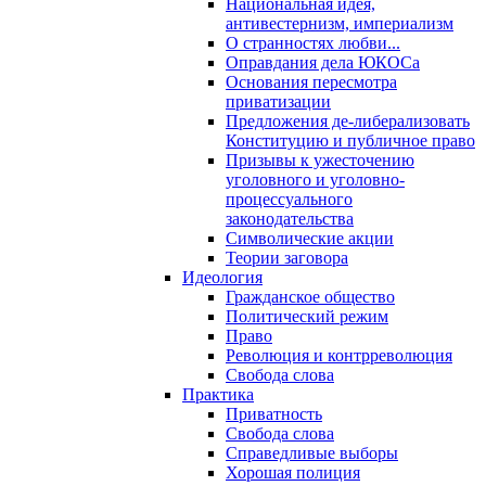
Национальная идея,
антивестернизм, империализм
О странностях любви...
Оправдания дела ЮКОСа
Основания пересмотра
приватизации
Предложения де-либерализовать
Конституцию и публичное право
Призывы к ужесточению
уголовного и уголовно-
процессуального
законодательства
Символические акции
Теории заговора
Идеология
Гражданское общество
Политический режим
Право
Революция и контрреволюция
Свобода слова
Практика
Приватность
Свобода слова
Справедливые выборы
Хорошая полиция