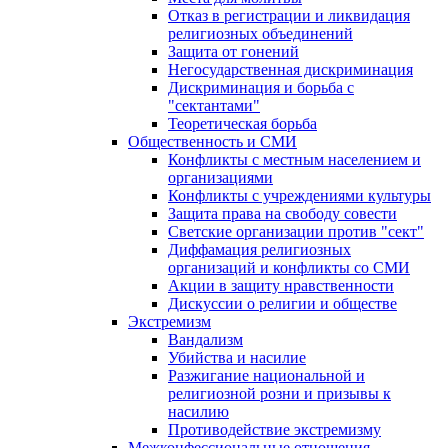
Отказ в регистрации и ликвидация
религиозных объединений
Защита от гонений
Негосударственная дискриминация
Дискриминация и борьба с
"сектантами"
Теоретическая борьба
Общественность и СМИ
Конфликты с местным населением и
организациями
Конфликты с учреждениями культуры
Защита права на свободу совести
Светские организации против "сект"
Диффамация религиозных
организаций и конфликты со СМИ
Акции в защиту нравственности
Дискуссии о религии и обществе
Экстремизм
Вандализм
Убийства и насилие
Разжигание национальной и
религиозной розни и призывы к
насилию
Противодействие экстремизму
Межконфессиональные отношения