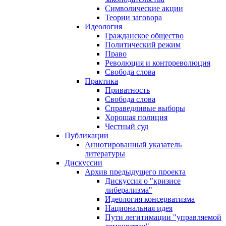
Символические акции
Теории заговора
Идеология
Гражданское общество
Политический режим
Право
Революция и контрреволюция
Свобода слова
Практика
Приватность
Свобода слова
Справедливые выборы
Хорошая полиция
Честный суд
Публикации
Аннотированный указатель
литературы
Дискуссии
Архив предыдущего проекта
Дискуссия о "кризисе
либерализма"
Идеология консерватизма
Национальная идея
Пути легитимации "управляемой