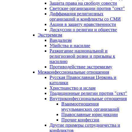
Защита права на свободу совести
Светские организации против "сект"
Диффамация религиозных
организаций и конфликты со СМИ
Акции в защиту нравственности
Дискуссии о религии и обществе
Экстремизм
Вандализм
Убийства и насилие
Разжигание национальной и
религиозной розни и призывы к
насилию
Противодействие экстремизму
Межконфессиональные отношения
Русская Православная Церковь и
католики
Христианство и ислам
Традиционные религии против "сект"
Внутриконфессиональные отношения
Взаимоотношения
мусульманских организаций
Православные юрисдикции
Прочие конфессии
Другие примеры сотрудничества и
конфликтов