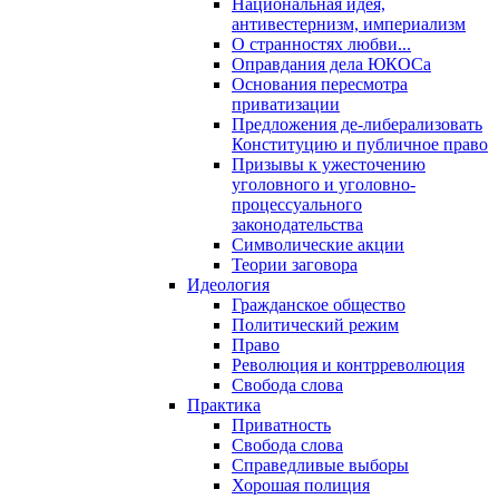
Национальная идея,
антивестернизм, империализм
О странностях любви...
Оправдания дела ЮКОСа
Основания пересмотра
приватизации
Предложения де-либерализовать
Конституцию и публичное право
Призывы к ужесточению
уголовного и уголовно-
процессуального
законодательства
Символические акции
Теории заговора
Идеология
Гражданское общество
Политический режим
Право
Революция и контрреволюция
Свобода слова
Практика
Приватность
Свобода слова
Справедливые выборы
Хорошая полиция