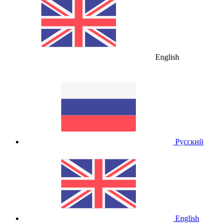
English
Русский
English