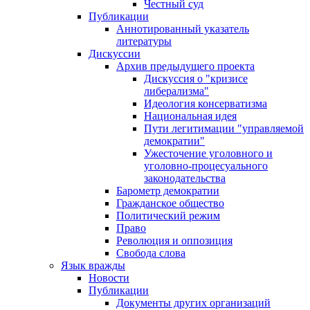
Честный суд
Публикации
Аннотированный указатель
литературы
Дискуссии
Архив предыдущего проекта
Дискуссия о "кризисе
либерализма"
Идеология консерватизма
Национальная идея
Пути легитимации "управляемой
демократии"
Ужесточение уголовного и
уголовно-процесуального
законодательства
Барометр демократии
Гражданское общество
Политический режим
Право
Революция и оппозиция
Свобода слова
Язык вражды
Новости
Публикации
Документы других организаций