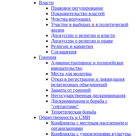
Власти
Правовое регулирование
Покровительство властей
Чувства верующих
Участие в выборах и в политической
жизни
Дискуссии о религии и власти
Дискуссии о религии и праве
Религии и карантин
Соглашения
Гонения
Административное и полицейское
вмешательство
Места для молитвы
Отказ в регистрации и ликвидация
религиозных объединений
Защита от гонений
Негосударственная дискриминация
Дискриминация и борьба с
"сектантами"
Теоретическая борьба
Общественность и СМИ
Конфликты с местным населением и
организациями
Конфликты с учреждениями культуры