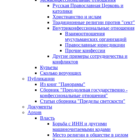
Русская Православная Церковь и
католики
Христианство и ислам
Традиционные религии против "сект"
Внутриконфессиональные отношения
Взаимоотношения
мусульманских организаций
Православные юрисдикции
Прочие конфессии
Другие примеры сотрудничества и
конфликтов
Курьезы
Сколько верующих
Публикации
Из книг "Панорамы"
Сборник "Преодолевая государственно -
конфессиональные отношения"
Статьи сборника "Пределы светскости"
Документы
Архив
Власть
Борьба с ИНН и другими
машиночитаемыми кодами
Место религии в обществе в целом