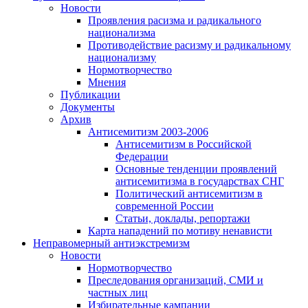
Новости
Проявления расизма и радикального
национализма
Противодействие расизму и радикальному
национализму
Нормотворчество
Мнения
Публикации
Документы
Архив
Антисемитизм 2003-2006
Антисемитизм в Российской
Федерации
Основные тенденции проявлений
антисемитизма в государствах СНГ
Политический антисемитизм в
современной России
Статьи, доклады, репортажи
Карта нападений по мотиву ненависти
Неправомерный антиэкстремизм
Новости
Нормотворчество
Преследования организаций, СМИ и
частных лиц
Избирательные кампании