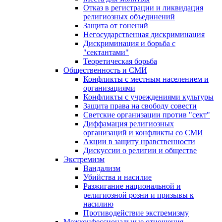
Отказ в регистрации и ликвидация
религиозных объединений
Защита от гонений
Негосударственная дискриминация
Дискриминация и борьба с
"сектантами"
Теоретическая борьба
Общественность и СМИ
Конфликты с местным населением и
организациями
Конфликты с учреждениями культуры
Защита права на свободу совести
Светские организации против "сект"
Диффамация религиозных
организаций и конфликты со СМИ
Акции в защиту нравственности
Дискуссии о религии и обществе
Экстремизм
Вандализм
Убийства и насилие
Разжигание национальной и
религиозной розни и призывы к
насилию
Противодействие экстремизму
Межконфессиональные отношения