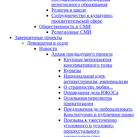
религиозного образования
Религия в школе
Сотрудничество в культурно-
просветительской сфере
Общественность и СМИ
Религиозные СМИ
Завершенные проекты
Демократия в осаде
Новости
Архив предыдущего проекта
Крупные мероприятия
консервативного толка
Курьезы
Национальная идея,
антивестернизм, империализм
О странностях любви...
Оправдания дела ЮКОСа
Основания пересмотра
приватизации
Предложения де-либерализовать
Конституцию и публичное право
Призывы к ужесточению
уголовного и уголовно-
процессуального
законодательства