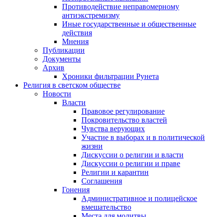
Противодействие неправомерному
антиэкстремизму
Иные государственные и общественные
действия
Мнения
Публикации
Документы
Архив
Хроники фильтрации Рунета
Религия в светском обществе
Новости
Власти
Правовое регулирование
Покровительство властей
Чувства верующих
Участие в выборах и в политической
жизни
Дискуссии о религии и власти
Дискуссии о религии и праве
Религии и карантин
Соглашения
Гонения
Административное и полицейское
вмешательство
Места для молитвы