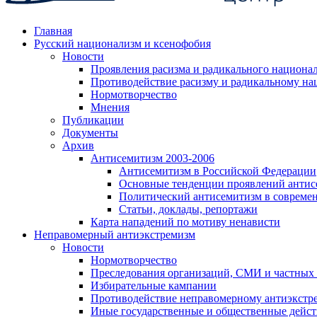
Главная
Русский национализм и ксенофобия
Новости
Проявления расизма и радикального национа
Противодействие расизму и радикальному на
Нормотворчество
Мнения
Публикации
Документы
Архив
Антисемитизм 2003-2006
Антисемитизм в Российской Федерации
Основные тенденции проявлений антис
Политический антисемитизм в совреме
Статьи, доклады, репортажи
Карта нападений по мотиву ненависти
Неправомерный антиэкстремизм
Новости
Нормотворчество
Преследования организаций, СМИ и частных
Избирательные кампании
Противодействие неправомерному антиэкстр
Иные государственные и общественные дейст