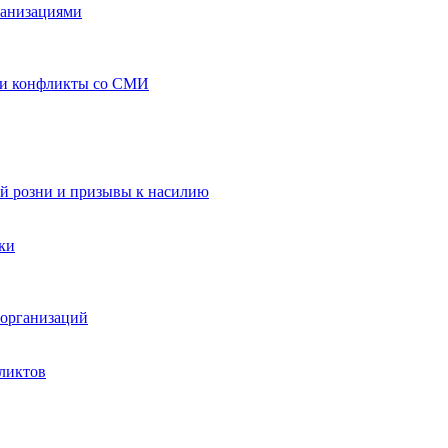
ганизациями
 и конфликты со СМИ
й розни и призывы к насилию
ки
организаций
ликтов