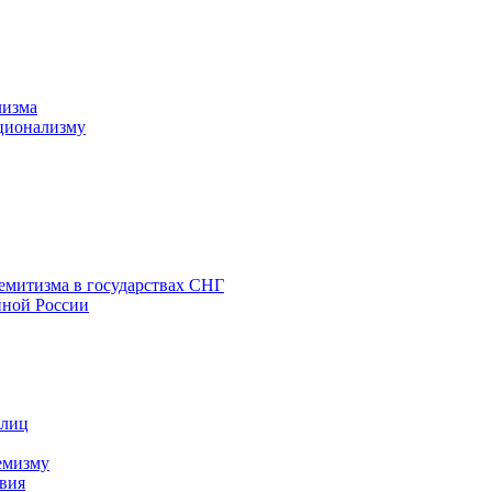
лизма
ционализму
емитизма в государствах СНГ
нной России
 лиц
емизму
вия