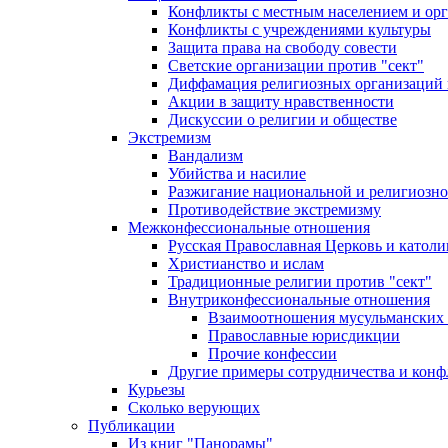
Конфликты с местным населением и ор
Конфликты с учреждениями культуры
Защита права на свободу совести
Светские организации против "сект"
Диффамация религиозных организаций
Акции в защиту нравственности
Дискуссии о религии и обществе
Экстремизм
Вандализм
Убийства и насилие
Разжигание национальной и религиозно
Противодействие экстремизму
Межконфессиональные отношения
Русская Православная Церковь и католи
Христианство и ислам
Традиционные религии против "сект"
Внутриконфессиональные отношения
Взаимоотношения мусульманских 
Православные юрисдикции
Прочие конфессии
Другие примеры сотрудничества и конф
Курьезы
Сколько верующих
Публикации
Из книг "Панорамы"