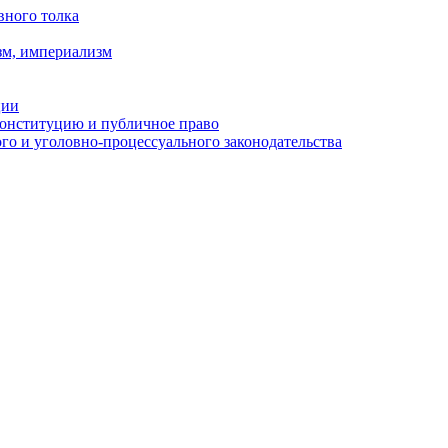
вного толка
зм, империализм
ции
Конституцию и публичное право
о и уголовно-процессуального законодательства