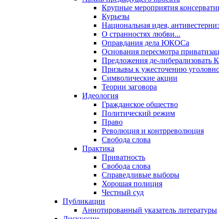
Крупные мероприятия консервати
Курьезы
Национальная идея, антивестерни
О странностях любви...
Оправдания дела ЮКОСа
Основания пересмотра приватиза
Предложения де-либерализовать 
Призывы к ужесточению уголовног
Символические акции
Теории заговора
Идеология
Гражданское общество
Политический режим
Право
Революция и контрреволюция
Свобода слова
Практика
Приватность
Свобода слова
Справедливые выборы
Хорошая полиция
Честный суд
Публикации
Аннотированный указатель литературы
Дискуссии