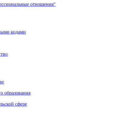
фессиональные отношения"
мыми кодами
ство
ве
го образования
льской сфере