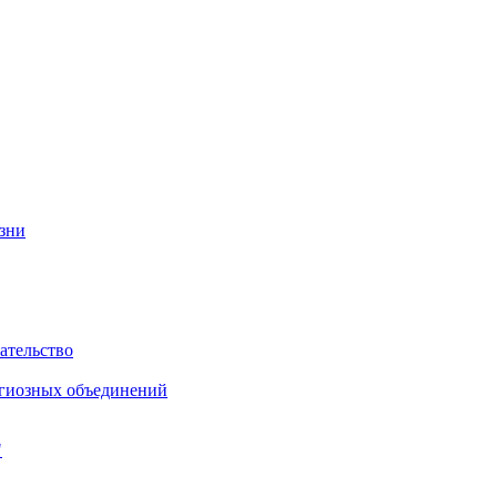
изни
ательство
игиозных объединений
"