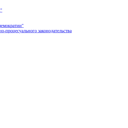
а"
демократии"
но-процесуального законодательства