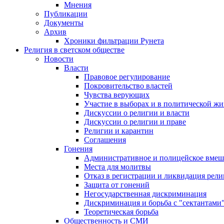
Мнения
Публикации
Документы
Архив
Хроники фильтрации Рунета
Религия в светском обществе
Новости
Власти
Правовое регулирование
Покровительство властей
Чувства верующих
Участие в выборах и в политической ж
Дискуссии о религии и власти
Дискуссии о религии и праве
Религии и карантин
Соглашения
Гонения
Административное и полицейское вмеш
Места для молитвы
Отказ в регистрации и ликвидация рел
Защита от гонений
Негосударственная дискриминация
Дискриминация и борьба с "сектантами
Теоретическая борьба
Общественность и СМИ