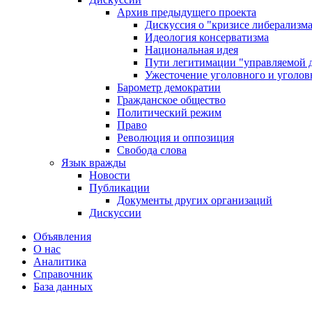
Архив предыдущего проекта
Дискуссия о "кризисе либерализм
Идеология консерватизма
Национальная идея
Пути легитимации "управляемой 
Ужесточение уголовного и уголов
Барометр демократии
Гражданское общество
Политический режим
Право
Революция и оппозиция
Свобода слова
Язык вражды
Новости
Публикации
Документы других организаций
Дискуссии
Объявления
О нас
Аналитика
Справочник
База данных