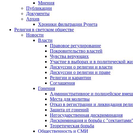
Мнения
Публикации
Документы
Архив
Хроники фильтрации Рунета
Религия в светском обществе
Новости
Власти
Правовое регулирование
Покровительство властей
Чувства верующих
Участие в выборах и в политической ж
Дискуссии о религии и власти
Дискуссии о религии и праве
Религии и карантин
Соглашения
Гонения
Административное и полицейское вмеш
Места для молитвы
Отказ в регистрации и ликвидация рел
Защита от гонений
Негосударственная дискриминация
Дискриминация и борьба с "сектантами
Теоретическая борьба
Общественность и СМИ