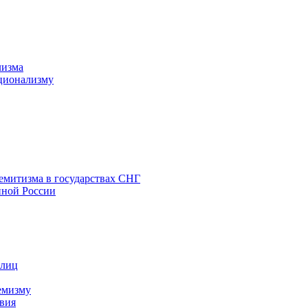
лизма
ционализму
емитизма в государствах СНГ
нной России
 лиц
емизму
вия