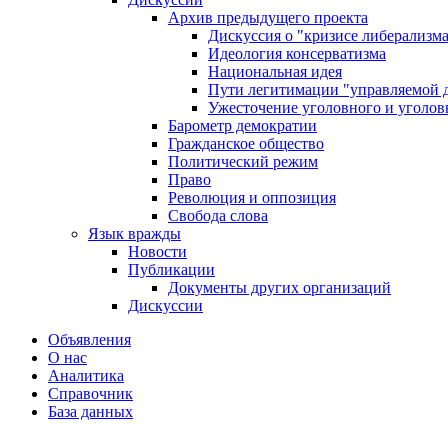
Архив предыдущего проекта
Дискуссия о "кризисе либерализм
Идеология консерватизма
Национальная идея
Пути легитимации "управляемой 
Ужесточение уголовного и уголов
Барометр демократии
Гражданское общество
Политический режим
Право
Революция и оппозиция
Свобода слова
Язык вражды
Новости
Публикации
Документы других организаций
Дискуссии
Объявления
О нас
Аналитика
Справочник
База данных