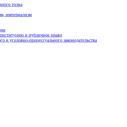
вного толка
зм, империализм
ции
Конституцию и публичное право
о и уголовно-процессуального законодательства