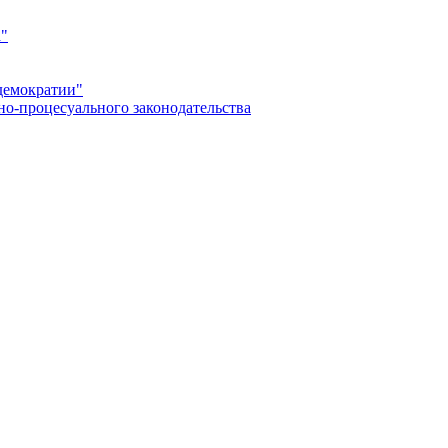
а"
демократии"
но-процесуального законодательства