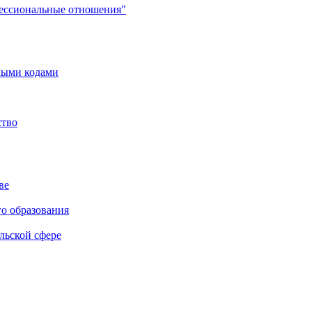
фессиональные отношения"
мыми кодами
ство
ве
го образования
льской сфере