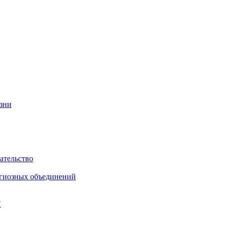
изни
ательство
игиозных объединений
"