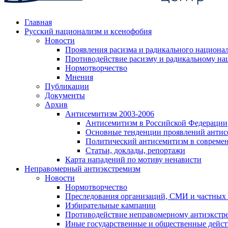
Главная
Русский национализм и ксенофобия
Новости
Проявления расизма и радикального национа
Противодействие расизму и радикальному на
Нормотворчество
Мнения
Публикации
Документы
Архив
Антисемитизм 2003-2006
Антисемитизм в Российской Федерации
Основные тенденции проявлений антис
Политический антисемитизм в совреме
Статьи, доклады, репортажи
Карта нападений по мотиву ненависти
Неправомерный антиэкстремизм
Новости
Нормотворчество
Преследования организаций, СМИ и частных
Избирательные кампании
Противодействие неправомерному антиэкстр
Иные государственные и общественные дейст