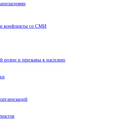
ганизациями
 и конфликты со СМИ
й розни и призывы к насилию
ки
организаций
ликтов