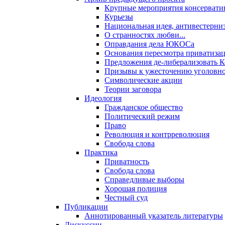
Крупные мероприятия консервати
Курьезы
Национальная идея, антивестерни
О странностях любви...
Оправдания дела ЮКОСа
Основания пересмотра приватиза
Предложения де-либерализовать 
Призывы к ужесточению уголовног
Символические акции
Теории заговора
Идеология
Гражданское общество
Политический режим
Право
Революция и контрреволюция
Свобода слова
Практика
Приватность
Свобода слова
Справедливые выборы
Хорошая полиция
Честный суд
Публикации
Аннотированный указатель литературы
Дискуссии