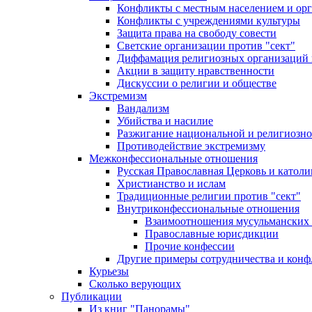
Конфликты с местным населением и ор
Конфликты с учреждениями культуры
Защита права на свободу совести
Светские организации против "сект"
Диффамация религиозных организаций
Акции в защиту нравственности
Дискуссии о религии и обществе
Экстремизм
Вандализм
Убийства и насилие
Разжигание национальной и религиозно
Противодействие экстремизму
Межконфессиональные отношения
Русская Православная Церковь и католи
Христианство и ислам
Традиционные религии против "сект"
Внутриконфессиональные отношения
Взаимоотношения мусульманских 
Православные юрисдикции
Прочие конфессии
Другие примеры сотрудничества и конф
Курьезы
Сколько верующих
Публикации
Из книг "Панорамы"