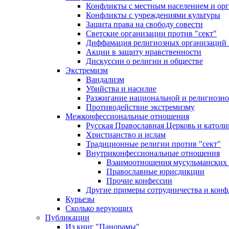
Конфликты с местным населением и ор
Конфликты с учреждениями культуры
Защита права на свободу совести
Светские организации против "сект"
Диффамация религиозных организаций
Акции в защиту нравственности
Дискуссии о религии и обществе
Экстремизм
Вандализм
Убийства и насилие
Разжигание национальной и религиозно
Противодействие экстремизму
Межконфессиональные отношения
Русская Православная Церковь и католи
Христианство и ислам
Традиционные религии против "сект"
Внутриконфессиональные отношения
Взаимоотношения мусульманских 
Православные юрисдикции
Прочие конфессии
Другие примеры сотрудничества и конф
Курьезы
Сколько верующих
Публикации
Из книг "Панорамы"