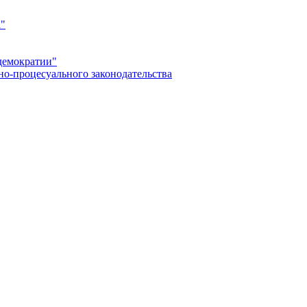
а"
демократии"
но-процесуального законодательства