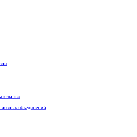
изни
ательство
игиозных объединений
"