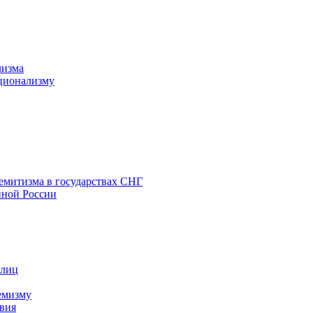
лизма
ционализму
емитизма в государствах СНГ
нной России
 лиц
емизму
вия