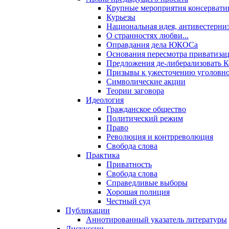
Крупные мероприятия консервати
Курьезы
Национальная идея, антивестерни
О странностях любви...
Оправдания дела ЮКОСа
Основания пересмотра приватиза
Предложения де-либерализовать 
Призывы к ужесточению уголовног
Символические акции
Теории заговора
Идеология
Гражданское общество
Политический режим
Право
Революция и контрреволюция
Свобода слова
Практика
Приватность
Свобода слова
Справедливые выборы
Хорошая полиция
Честный суд
Публикации
Аннотированный указатель литературы
Дискуссии