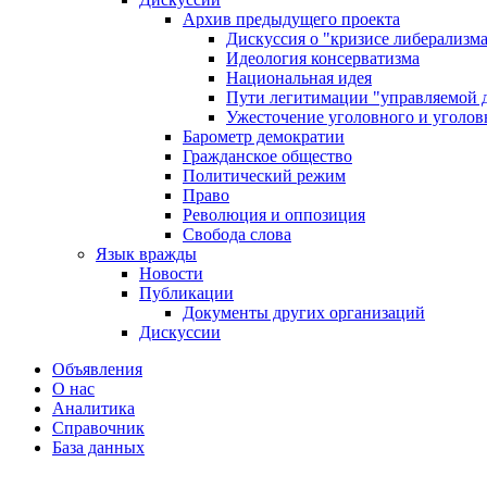
Архив предыдущего проекта
Дискуссия о "кризисе либерализм
Идеология консерватизма
Национальная идея
Пути легитимации "управляемой 
Ужесточение уголовного и уголов
Барометр демократии
Гражданское общество
Политический режим
Право
Революция и оппозиция
Свобода слова
Язык вражды
Новости
Публикации
Документы других организаций
Дискуссии
Объявления
О нас
Аналитика
Справочник
База данных