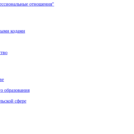
фессиональные отношения"
мыми кодами
ство
ве
го образования
льской сфере