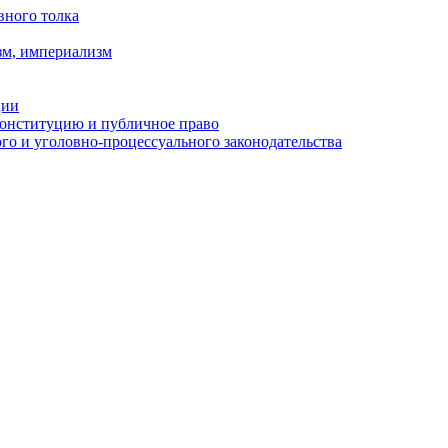
вного толка
зм, империализм
ции
Конституцию и публичное право
о и уголовно-процессуального законодательства