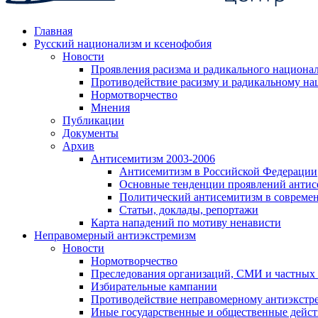
Главная
Русский национализм и ксенофобия
Новости
Проявления расизма и радикального национа
Противодействие расизму и радикальному на
Нормотворчество
Мнения
Публикации
Документы
Архив
Антисемитизм 2003-2006
Антисемитизм в Российской Федерации
Основные тенденции проявлений антис
Политический антисемитизм в совреме
Статьи, доклады, репортажи
Карта нападений по мотиву ненависти
Неправомерный антиэкстремизм
Новости
Нормотворчество
Преследования организаций, СМИ и частных
Избирательные кампании
Противодействие неправомерному антиэкстр
Иные государственные и общественные дейст