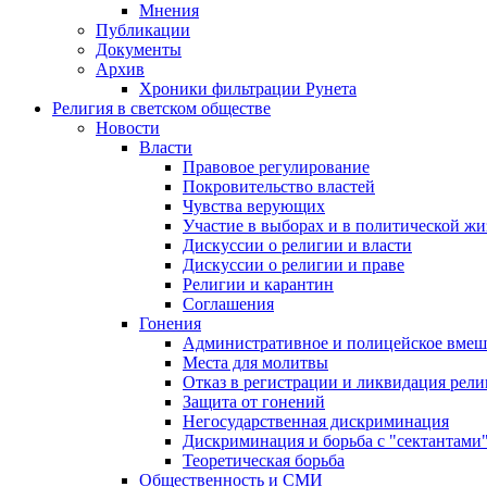
Мнения
Публикации
Документы
Архив
Хроники фильтрации Рунета
Религия в светском обществе
Новости
Власти
Правовое регулирование
Покровительство властей
Чувства верующих
Участие в выборах и в политической ж
Дискуссии о религии и власти
Дискуссии о религии и праве
Религии и карантин
Соглашения
Гонения
Административное и полицейское вмеш
Места для молитвы
Отказ в регистрации и ликвидация рел
Защита от гонений
Негосударственная дискриминация
Дискриминация и борьба с "сектантами
Теоретическая борьба
Общественность и СМИ