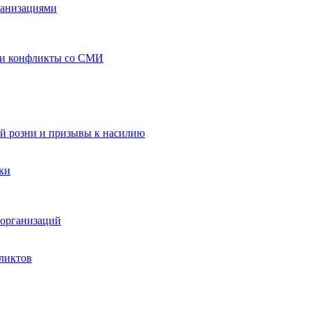
ганизациями
 и конфликты со СМИ
й розни и призывы к насилию
ки
организаций
ликтов