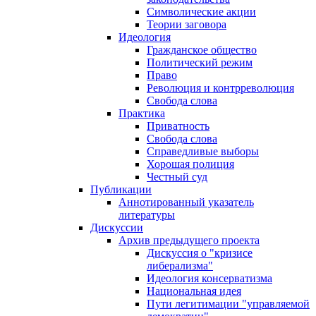
Символические акции
Теории заговора
Идеология
Гражданское общество
Политический режим
Право
Революция и контрреволюция
Свобода слова
Практика
Приватность
Свобода слова
Справедливые выборы
Хорошая полиция
Честный суд
Публикации
Аннотированный указатель
литературы
Дискуссии
Архив предыдущего проекта
Дискуссия о "кризисе
либерализма"
Идеология консерватизма
Национальная идея
Пути легитимации "управляемой