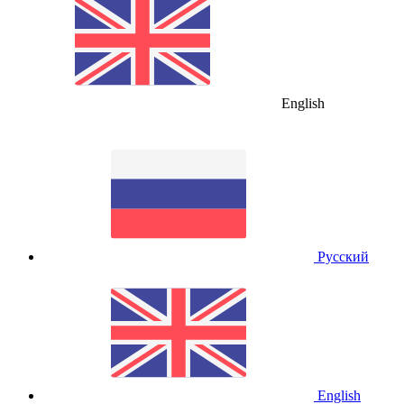
English
Русский
English