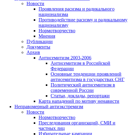
Новости
Проявления расизма и радикального
национализма
Противодействие расизму и радикальному
национализму
Нормотворчество
Мнения
Публикации
Документы
Архив
Антисемитизм 2003-2006
Антисемитизм в Российской
Федерации
Основные тенденции проявлений
антисемитизма в государствах СНГ
Политический антисемитизм в
современной России
Статьи, доклады, репортажи
Карта нападений по мотиву ненависти
Неправомерный антиэкстремизм
Новости
Нормотворчество
Преследования организаций, СМИ и
частных лиц
Избирательные кампании