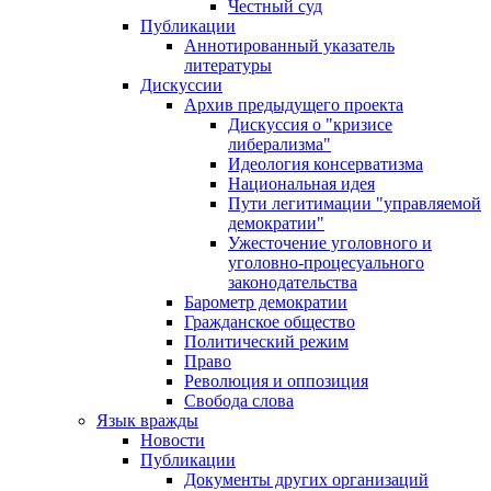
Честный суд
Публикации
Аннотированный указатель
литературы
Дискуссии
Архив предыдущего проекта
Дискуссия о "кризисе
либерализма"
Идеология консерватизма
Национальная идея
Пути легитимации "управляемой
демократии"
Ужесточение уголовного и
уголовно-процесуального
законодательства
Барометр демократии
Гражданское общество
Политический режим
Право
Революция и оппозиция
Свобода слова
Язык вражды
Новости
Публикации
Документы других организаций