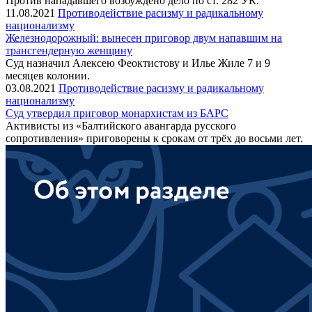
Против нападавшего возбуждено дело по ст. 282 УК.
11.08.2021
Противодействие расизму и радикальному
национализму
Железнодорожный: вынесен приговор двум напавшим на
трансгендерную женщину
Суд назначил Алексею Феоктистову и Илье Жиле 7 и 9
месяцев колонии.
03.08.2021
Противодействие расизму и радикальному
национализму
Суд утвердил приговор монархистам из БАРС
Активисты из «Балтийского авангарда русского
сопротивления» приговорены к срокам от трёх до восьми лет.