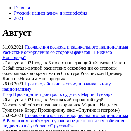
Главная
Русский национализм и ксенофобия
2021
Август
31.08.2021
Проявления расизма и радикального национализма
Расисткие оскорбления со стороны фанатов "Нижнего
Новгорода"
27 августа 2021 года в Химках нападающий «Химок» Сенин
Себай стал жертвой расистских оскорблений со стороны
болельщиков во время матча 6-го тура Российской Премьер-
Лиги с «Нижним Новгородом».
26.08.2021
Противодействие расизму и радикальному
национализму
Егор Просвирнин проиграл в суде иск Марии Тункары
26 августа 2021 года в Реутовский городской судй
Московской области удовлетворил иск Марины Иагдалены
Тункары к Егору Просвирнину (экс-«Спутник и погром»).
25.08.2021
Проявления расизма и радикального национализма
В Раменском возбуждено уголовное дело по факту избиения
подростка в футболке «Я русский»