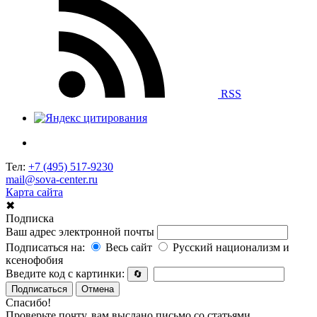
RSS
Тел:
+7 (495) 517-9230
mail@sova-center.ru
Карта сайта
✖
Подписка
Ваш адрес электронной почты
Подписаться на:
Весь сайт
Русский национализм и
ксенофобия
Введите код с картинки:
🔄
Подписаться
Отмена
Спасибо!
Проверьте почту, вам выслано письмо со статьями