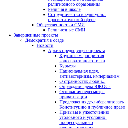
религиозного образования
Религия в школе
Сотрудничество в культурно-
просветительской сфере
Общественность и СМИ
Религиозные СМИ
Завершенные проекты
Демократия в осаде
Новости
Архив предыдущего проекта
Крупные мероприятия
консервативного толка
Курьезы
Национальная идея,
антивестернизм, империализм
О странностях любви...
Оправдания дела ЮКОСа
Основания пересмотра
приватизации
Предложения де-либерализовать
Конституцию и публичное право
Призывы к ужесточению
уголовного и уголовно-
процессуального
законодательства