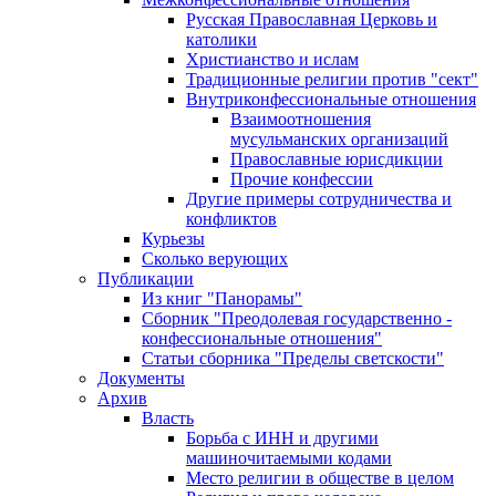
Русская Православная Церковь и
католики
Христианство и ислам
Традиционные религии против "сект"
Внутриконфессиональные отношения
Взаимоотношения
мусульманских организаций
Православные юрисдикции
Прочие конфессии
Другие примеры сотрудничества и
конфликтов
Курьезы
Сколько верующих
Публикации
Из книг "Панорамы"
Сборник "Преодолевая государственно -
конфессиональные отношения"
Статьи сборника "Пределы светскости"
Документы
Архив
Власть
Борьба с ИНН и другими
машиночитаемыми кодами
Место религии в обществе в целом