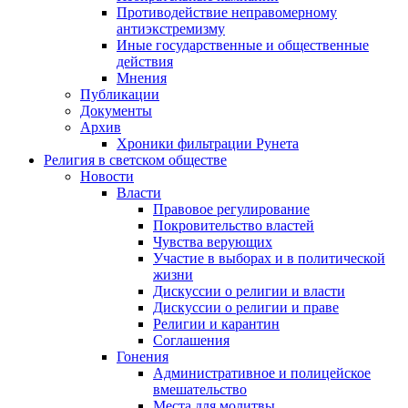
Противодействие неправомерному
антиэкстремизму
Иные государственные и общественные
действия
Мнения
Публикации
Документы
Архив
Хроники фильтрации Рунета
Религия в светском обществе
Новости
Власти
Правовое регулирование
Покровительство властей
Чувства верующих
Участие в выборах и в политической
жизни
Дискуссии о религии и власти
Дискуссии о религии и праве
Религии и карантин
Соглашения
Гонения
Административное и полицейское
вмешательство
Места для молитвы