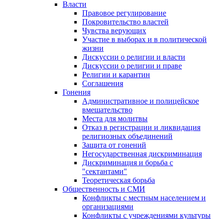
Власти
Правовое регулирование
Покровительство властей
Чувства верующих
Участие в выборах и в политической
жизни
Дискуссии о религии и власти
Дискуссии о религии и праве
Религии и карантин
Соглашения
Гонения
Административное и полицейское
вмешательство
Места для молитвы
Отказ в регистрации и ликвидация
религиозных объединений
Защита от гонений
Негосударственная дискриминация
Дискриминация и борьба с
"сектантами"
Теоретическая борьба
Общественность и СМИ
Конфликты с местным населением и
организациями
Конфликты с учреждениями культуры