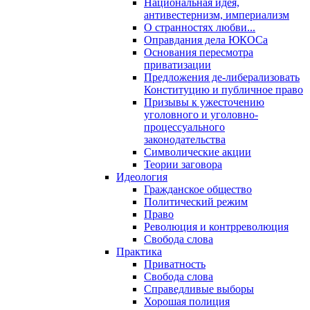
Национальная идея,
антивестернизм, империализм
О странностях любви...
Оправдания дела ЮКОСа
Основания пересмотра
приватизации
Предложения де-либерализовать
Конституцию и публичное право
Призывы к ужесточению
уголовного и уголовно-
процессуального
законодательства
Символические акции
Теории заговора
Идеология
Гражданское общество
Политический режим
Право
Революция и контрреволюция
Свобода слова
Практика
Приватность
Свобода слова
Справедливые выборы
Хорошая полиция