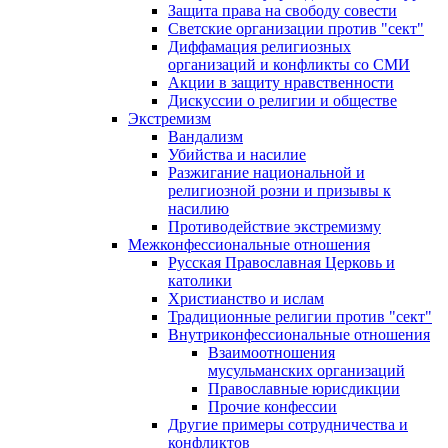
Защита права на свободу совести
Светские организации против "сект"
Диффамация религиозных
организаций и конфликты со СМИ
Акции в защиту нравственности
Дискуссии о религии и обществе
Экстремизм
Вандализм
Убийства и насилие
Разжигание национальной и
религиозной розни и призывы к
насилию
Противодействие экстремизму
Межконфессиональные отношения
Русская Православная Церковь и
католики
Христианство и ислам
Традиционные религии против "сект"
Внутриконфессиональные отношения
Взаимоотношения
мусульманских организаций
Православные юрисдикции
Прочие конфессии
Другие примеры сотрудничества и
конфликтов