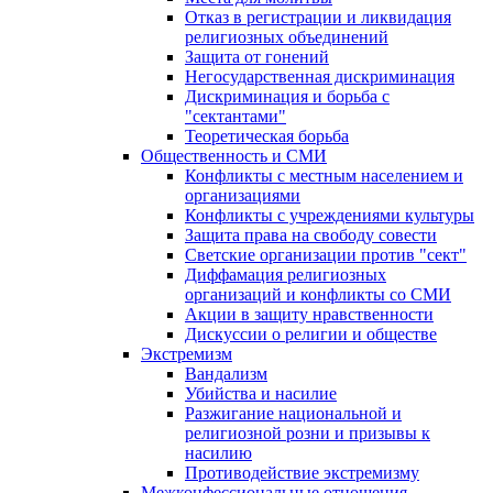
Отказ в регистрации и ликвидация
религиозных объединений
Защита от гонений
Негосударственная дискриминация
Дискриминация и борьба с
"сектантами"
Теоретическая борьба
Общественность и СМИ
Конфликты с местным населением и
организациями
Конфликты с учреждениями культуры
Защита права на свободу совести
Светские организации против "сект"
Диффамация религиозных
организаций и конфликты со СМИ
Акции в защиту нравственности
Дискуссии о религии и обществе
Экстремизм
Вандализм
Убийства и насилие
Разжигание национальной и
религиозной розни и призывы к
насилию
Противодействие экстремизму
Межконфессиональные отношения