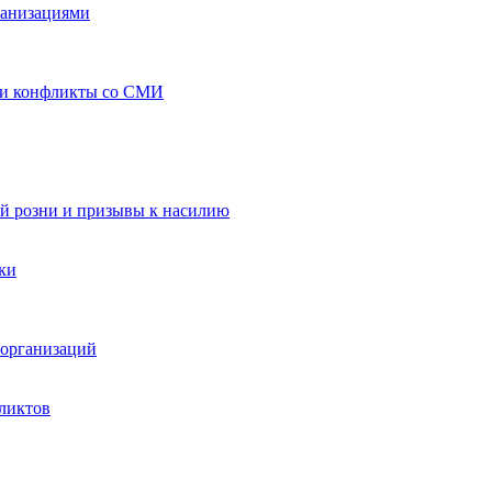
ганизациями
 и конфликты со СМИ
й розни и призывы к насилию
ки
организаций
ликтов