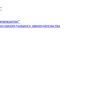
а"
демократии"
но-процесуального законодательства