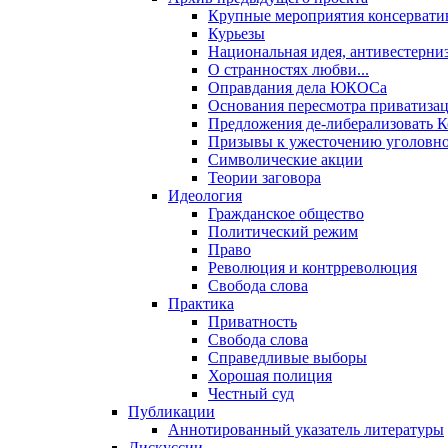
Крупные мероприятия консервати
Курьезы
Национальная идея, антивестерни
О странностях любви...
Оправдания дела ЮКОСа
Основания пересмотра приватиза
Предложения де-либерализовать 
Призывы к ужесточению уголовног
Символические акции
Теории заговора
Идеология
Гражданское общество
Политический режим
Право
Революция и контрреволюция
Свобода слова
Практика
Приватность
Свобода слова
Справедливые выборы
Хорошая полиция
Честный суд
Публикации
Аннотированный указатель литературы
Дискуссии