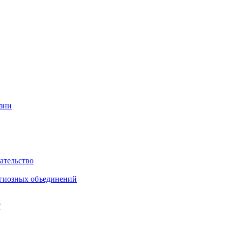
изни
ательство
игиозных объединений
"