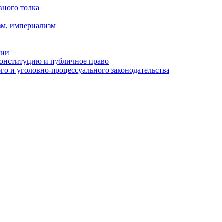
вного толка
зм, империализм
ции
Конституцию и публичное право
о и уголовно-процессуального законодательства