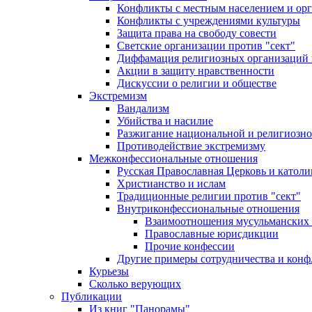
Конфликты с местным населением и ор
Конфликты с учреждениями культуры
Защита права на свободу совести
Светские организации против "сект"
Диффамация религиозных организаций
Акции в защиту нравственности
Дискуссии о религии и обществе
Экстремизм
Вандализм
Убийства и насилие
Разжигание национальной и религиозно
Противодействие экстремизму
Межконфессиональные отношения
Русская Православная Церковь и католи
Христианство и ислам
Традиционные религии против "сект"
Внутриконфессиональные отношения
Взаимоотношения мусульманских 
Православные юрисдикции
Прочие конфессии
Другие примеры сотрудничества и конф
Курьезы
Сколько верующих
Публикации
Из книг "Панорамы"