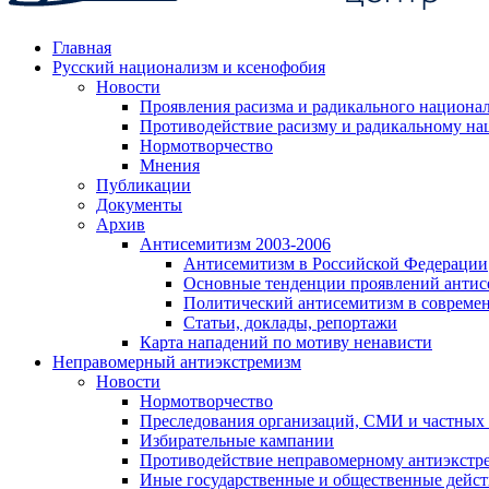
Главная
Русский национализм и ксенофобия
Новости
Проявления расизма и радикального национа
Противодействие расизму и радикальному на
Нормотворчество
Мнения
Публикации
Документы
Архив
Антисемитизм 2003-2006
Антисемитизм в Российской Федерации
Основные тенденции проявлений антис
Политический антисемитизм в совреме
Статьи, доклады, репортажи
Карта нападений по мотиву ненависти
Неправомерный антиэкстремизм
Новости
Нормотворчество
Преследования организаций, СМИ и частных
Избирательные кампании
Противодействие неправомерному антиэкстр
Иные государственные и общественные дейст