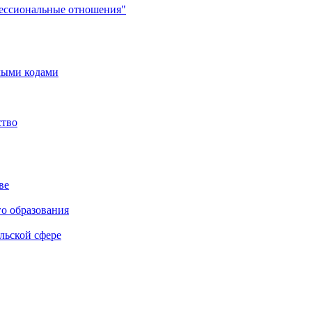
фессиональные отношения"
мыми кодами
ство
ве
го образования
льской сфере