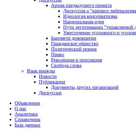
Архив предыдущего проекта
Дискуссия о "кризисе либерализм
Идеология консерватизма
Национальная идея
Пути легитимации "управляемой 
Ужесточение уголовного и уголов
Барометр демократии
Гражданское общество
Политический режим
Право
Революция и оппозиция
Свобода слова
Язык вражды
Новости
Публикации
Документы других организаций
Дискуссии
Объявления
О нас
Аналитика
Справочник
База данных