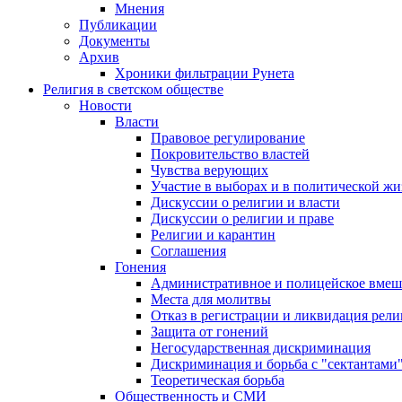
Мнения
Публикации
Документы
Архив
Хроники фильтрации Рунета
Религия в светском обществе
Новости
Власти
Правовое регулирование
Покровительство властей
Чувства верующих
Участие в выборах и в политической ж
Дискуссии о религии и власти
Дискуссии о религии и праве
Религии и карантин
Соглашения
Гонения
Административное и полицейское вмеш
Места для молитвы
Отказ в регистрации и ликвидация рел
Защита от гонений
Негосударственная дискриминация
Дискриминация и борьба с "сектантами
Теоретическая борьба
Общественность и СМИ