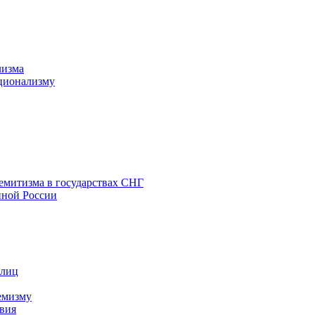
лизма
ционализму
емитизма в государствах СНГ
нной России
 лиц
емизму
вия