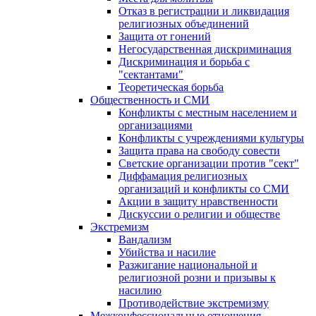
Отказ в регистрации и ликвидация
религиозных объединений
Защита от гонений
Негосударственная дискриминация
Дискриминация и борьба с
"сектантами"
Теоретическая борьба
Общественность и СМИ
Конфликты с местным населением и
организациями
Конфликты с учреждениями культуры
Защита права на свободу совести
Светские организации против "сект"
Диффамация религиозных
организаций и конфликты со СМИ
Акции в защиту нравственности
Дискуссии о религии и обществе
Экстремизм
Вандализм
Убийства и насилие
Разжигание национальной и
религиозной розни и призывы к
насилию
Противодействие экстремизму
Межконфессиональные отношения