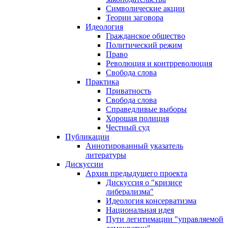
Символические акции
Теории заговора
Идеология
Гражданское общество
Политический режим
Право
Революция и контрреволюция
Свобода слова
Практика
Приватность
Свобода слова
Справедливые выборы
Хорошая полиция
Честный суд
Публикации
Аннотированный указатель
литературы
Дискуссии
Архив предыдущего проекта
Дискуссия о "кризисе
либерализма"
Идеология консерватизма
Национальная идея
Пути легитимации "управляемой