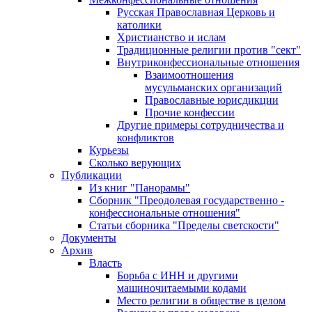
Русская Православная Церковь и
католики
Христианство и ислам
Традиционные религии против "сект"
Внутриконфессиональные отношения
Взаимоотношения
мусульманских организаций
Православные юрисдикции
Прочие конфессии
Другие примеры сотрудничества и
конфликтов
Курьезы
Сколько верующих
Публикации
Из книг "Панорамы"
Сборник "Преодолевая государственно -
конфессиональные отношения"
Статьи сборника "Пределы светскости"
Документы
Архив
Власть
Борьба с ИНН и другими
машиночитаемыми кодами
Место религии в обществе в целом