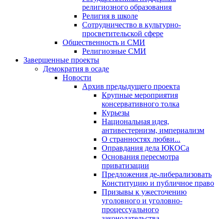
религиозного образования
Религия в школе
Сотрудничество в культурно-
просветительской сфере
Общественность и СМИ
Религиозные СМИ
Завершенные проекты
Демократия в осаде
Новости
Архив предыдущего проекта
Крупные мероприятия
консервативного толка
Курьезы
Национальная идея,
антивестернизм, империализм
О странностях любви...
Оправдания дела ЮКОСа
Основания пересмотра
приватизации
Предложения де-либерализовать
Конституцию и публичное право
Призывы к ужесточению
уголовного и уголовно-
процессуального
законодательства