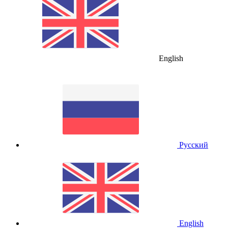
English
Русский
English