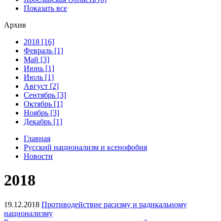
Показать все
Архив
2018 [16]
Февраль [1]
Май [3]
Июнь [1]
Июль [1]
Август [2]
Сентябрь [3]
Октябрь [1]
Ноябрь [3]
Декабрь [1]
Главная
Русский национализм и ксенофобия
Новости
2018
19.12.2018
Противодействие расизму и радикальному
национализму