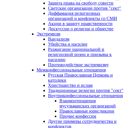
Защита права на свободу совести
Светские организации против "сект"
Диффамация религиозных
организаций и конфликты со СМИ
Акции в защиту нравственности
Дискуссии о религии и обществе
Экстремизм
Вандализм
Убийства и насилие
Разжигание национальной и
религиозной розни и призывы к
насилию
Противодействие экстремизму
Межконфессиональные отношения
Русская Православная Церковь и
католики
Христианство и ислам
Традиционные религии против "сект"
Внутриконфессиональные отношения
Взаимоотношения
мусульманских организаций
Православные юрисдикции
Прочие конфессии
Другие примеры сотрудничества и
конфликтов