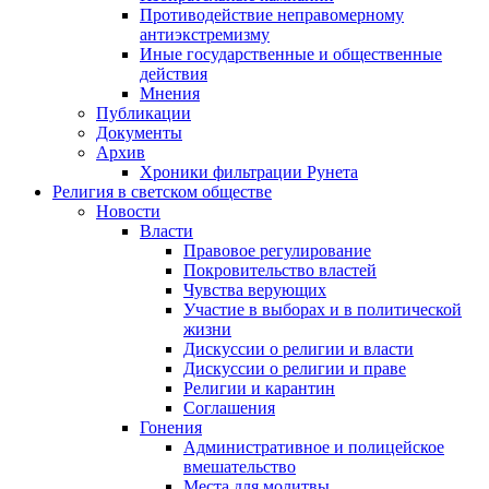
Противодействие неправомерному
антиэкстремизму
Иные государственные и общественные
действия
Мнения
Публикации
Документы
Архив
Хроники фильтрации Рунета
Религия в светском обществе
Новости
Власти
Правовое регулирование
Покровительство властей
Чувства верующих
Участие в выборах и в политической
жизни
Дискуссии о религии и власти
Дискуссии о религии и праве
Религии и карантин
Соглашения
Гонения
Административное и полицейское
вмешательство
Места для молитвы