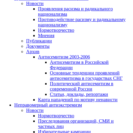
Новости
Проявления расизма и радикального
национализма
Противодействие расизму и радикальному
национализму
Нормотворчество
Мнения
Публикации
Документы
Архив
Антисемитизм 2003-2006
Антисемитизм в Российской
Федерации
Основные тенденции проявлений
антисемитизма в государствах СНГ
Политический антисемитизм в
современной России
Статьи, доклады, репортажи
Карта нападений по мотиву ненависти
Неправомерный антиэкстремизм
Новости
Нормотворчество
Преследования организаций, СМИ и
частных лиц
Избирательные кампании