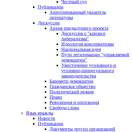
Честный суд
Публикации
Аннотированный указатель
литературы
Дискуссии
Архив предыдущего проекта
Дискуссия о "кризисе
либерализма"
Идеология консерватизма
Национальная идея
Пути легитимации "управляемой
демократии"
Ужесточение уголовного и
уголовно-процесуального
законодательства
Барометр демократии
Гражданское общество
Политический режим
Право
Революция и оппозиция
Свобода слова
Язык вражды
Новости
Публикации
Документы других организаций