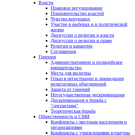
Власти
Правовое регулирование
Покровительство властей
Чувства верующих
Участие в выборах и в политической
жизни
Дискуссии о религии и власти
Дискуссии о религии и праве
Религии и карантин
Соглашения
Гонения
Административное и полицейское
вмешательство
Места для молитвы
Отказ в регистрации и ликвидация
религиозных объединений
Защита от гонений
Негосударственная дискриминация
Дискриминация и борьба с
"сектантами"
Теоретическая борьба
Общественность и СМИ
Конфликты с местным населением и
организациями
Конфликты с учреждениями культуры