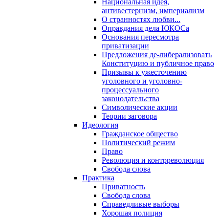
Национальная идея,
антивестернизм, империализм
О странностях любви...
Оправдания дела ЮКОСа
Основания пересмотра
приватизации
Предложения де-либерализовать
Конституцию и публичное право
Призывы к ужесточению
уголовного и уголовно-
процессуального
законодательства
Символические акции
Теории заговора
Идеология
Гражданское общество
Политический режим
Право
Революция и контрреволюция
Свобода слова
Практика
Приватность
Свобода слова
Справедливые выборы
Хорошая полиция