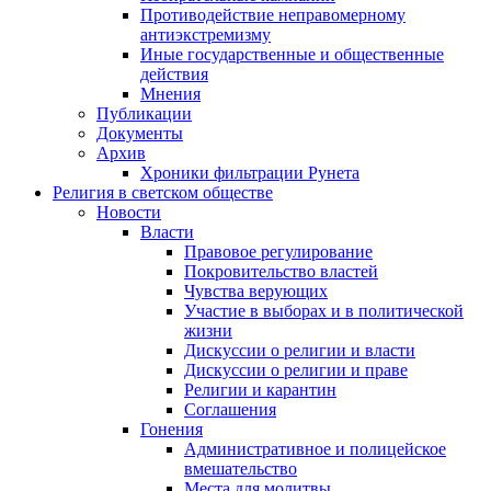
Противодействие неправомерному
антиэкстремизму
Иные государственные и общественные
действия
Мнения
Публикации
Документы
Архив
Хроники фильтрации Рунета
Религия в светском обществе
Новости
Власти
Правовое регулирование
Покровительство властей
Чувства верующих
Участие в выборах и в политической
жизни
Дискуссии о религии и власти
Дискуссии о религии и праве
Религии и карантин
Соглашения
Гонения
Административное и полицейское
вмешательство
Места для молитвы