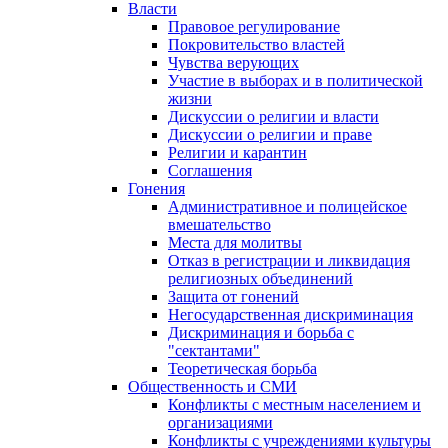
Власти
Правовое регулирование
Покровительство властей
Чувства верующих
Участие в выборах и в политической
жизни
Дискуссии о религии и власти
Дискуссии о религии и праве
Религии и карантин
Соглашения
Гонения
Административное и полицейское
вмешательство
Места для молитвы
Отказ в регистрации и ликвидация
религиозных объединений
Защита от гонений
Негосударственная дискриминация
Дискриминация и борьба с
"сектантами"
Теоретическая борьба
Общественность и СМИ
Конфликты с местным населением и
организациями
Конфликты с учреждениями культуры