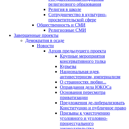
религиозного образования
Религия в школе
Сотрудничество в культурно-
просветительской сфере
Общественность и СМИ
Религиозные СМИ
Завершенные проекты
Демократия в осаде
Новости
Архив предыдущего проекта
Крупные мероприятия
консервативного толка
Курьезы
Национальная идея,
антивестернизм, империализм
О странностях любви...
Оправдания дела ЮКОСа
Основания пересмотра
приватизации
Предложения де-либерализовать
Конституцию и публичное право
Призывы к ужесточению
уголовного и уголовно-
процессуального
законодательства