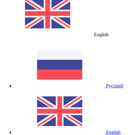
English
Русский
English