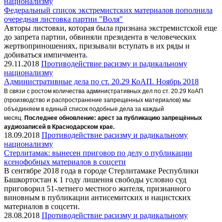
национализму
Федеральный список экстремистских материалов пополнила
очередная листовка партии "Воля"
Авторы листовки, которая была признана экстремистской еще
до запрета партии, обвиняли президента в человеческих
жертвоприношениях, призывали вступать в их ряды и
добиваться импичмента.
29.11.2018
Противодействие расизму и радикальному
национализму
Административные дела по ст. 20.29 КоАП. Ноябрь 2018
В связи с ростом количества административных дел по ст. 20.29 КоАП
(производство и распространение запрещенных материалов) мы
объединяем в единый список подобные дела за каждый
месяц.
Последнее обновление: арест за публикацию запрещённых
аудиозаписей в Краснодарском крае.
18.09.2018
Противодействие расизму и радикальному
национализму
Стерлитамак: вынесен приговор по делу о публикации
ксенофобных материалов в соцсети
В сентябре 2018 года в городе Стерлитамаке Республики
Башкортостан к 1 году лишения свободы условно суд
приговорил 51-летнего местного жителя, признанного
виновным в публикации антисемитских и нацистских
материалов в соцсети.
28.08.2018
Противодействие расизму и радикальному