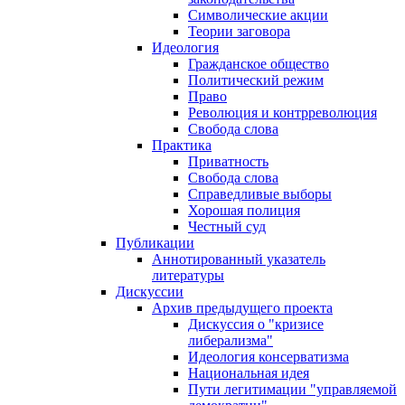
Символические акции
Теории заговора
Идеология
Гражданское общество
Политический режим
Право
Революция и контрреволюция
Свобода слова
Практика
Приватность
Свобода слова
Справедливые выборы
Хорошая полиция
Честный суд
Публикации
Аннотированный указатель
литературы
Дискуссии
Архив предыдущего проекта
Дискуссия о "кризисе
либерализма"
Идеология консерватизма
Национальная идея
Пути легитимации "управляемой