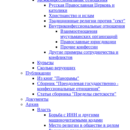
Русская Православная Церковь и
католики
Христианство и ислам
Традиционные религии против "сект"
Внутриконфессиональные отношения
Взаимоотношения
мусульманских организаций
Православные юрисдикции
Прочие конфессии
Другие примеры сотрудничества и
конфликтов
Курьезы
Сколько верующих
Публикации
Из книг "Панорамы"
Сборник "Преодолевая государственно -
конфессиональные отношения"
Статьи сборника "Пределы светскости"
Документы
Архив
Власть
Борьба с ИНН и другими
машиночитаемыми кодами
Место религии в обществе в целом