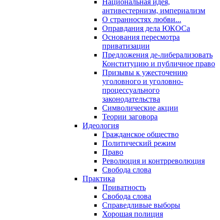
Национальная идея,
антивестернизм, империализм
О странностях любви...
Оправдания дела ЮКОСа
Основания пересмотра
приватизации
Предложения де-либерализовать
Конституцию и публичное право
Призывы к ужесточению
уголовного и уголовно-
процессуального
законодательства
Символические акции
Теории заговора
Идеология
Гражданское общество
Политический режим
Право
Революция и контрреволюция
Свобода слова
Практика
Приватность
Свобода слова
Справедливые выборы
Хорошая полиция