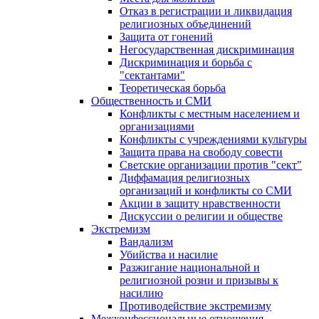
Отказ в регистрации и ликвидация
религиозных объединений
Защита от гонений
Негосударственная дискриминация
Дискриминация и борьба с
"сектантами"
Теоретическая борьба
Общественность и СМИ
Конфликты с местным населением и
организациями
Конфликты с учреждениями культуры
Защита права на свободу совести
Светские организации против "сект"
Диффамация религиозных
организаций и конфликты со СМИ
Акции в защиту нравственности
Дискуссии о религии и обществе
Экстремизм
Вандализм
Убийства и насилие
Разжигание национальной и
религиозной розни и призывы к
насилию
Противодействие экстремизму
Межконфессиональные отношения