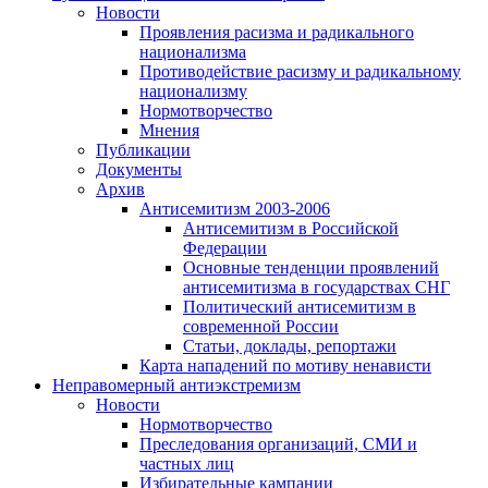
Новости
Проявления расизма и радикального
национализма
Противодействие расизму и радикальному
национализму
Нормотворчество
Мнения
Публикации
Документы
Архив
Антисемитизм 2003-2006
Антисемитизм в Российской
Федерации
Основные тенденции проявлений
антисемитизма в государствах СНГ
Политический антисемитизм в
современной России
Статьи, доклады, репортажи
Карта нападений по мотиву ненависти
Неправомерный антиэкстремизм
Новости
Нормотворчество
Преследования организаций, СМИ и
частных лиц
Избирательные кампании