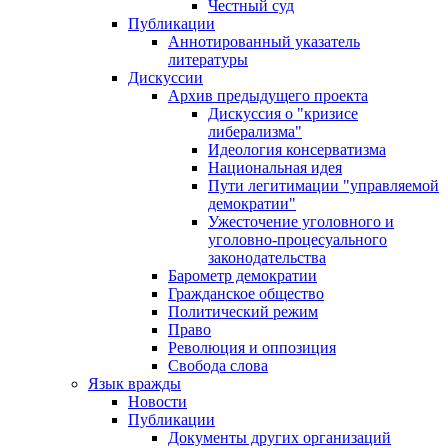
Честный суд
Публикации
Аннотированный указатель
литературы
Дискуссии
Архив предыдущего проекта
Дискуссия о "кризисе
либерализма"
Идеология консерватизма
Национальная идея
Пути легитимации "управляемой
демократии"
Ужесточение уголовного и
уголовно-процесуального
законодательства
Барометр демократии
Гражданское общество
Политический режим
Право
Революция и оппозиция
Свобода слова
Язык вражды
Новости
Публикации
Документы других организаций