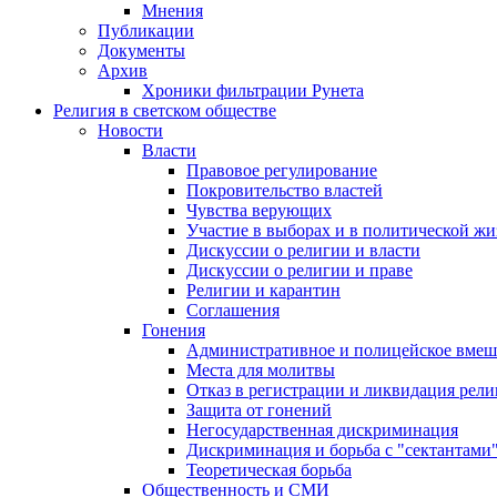
Мнения
Публикации
Документы
Архив
Хроники фильтрации Рунета
Религия в светском обществе
Новости
Власти
Правовое регулирование
Покровительство властей
Чувства верующих
Участие в выборах и в политической ж
Дискуссии о религии и власти
Дискуссии о религии и праве
Религии и карантин
Соглашения
Гонения
Административное и полицейское вмеш
Места для молитвы
Отказ в регистрации и ликвидация рел
Защита от гонений
Негосударственная дискриминация
Дискриминация и борьба с "сектантами
Теоретическая борьба
Общественность и СМИ