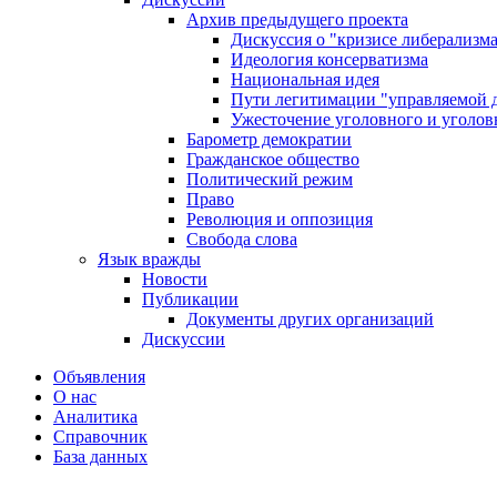
Архив предыдущего проекта
Дискуссия о "кризисе либерализм
Идеология консерватизма
Национальная идея
Пути легитимации "управляемой 
Ужесточение уголовного и уголов
Барометр демократии
Гражданское общество
Политический режим
Право
Революция и оппозиция
Свобода слова
Язык вражды
Новости
Публикации
Документы других организаций
Дискуссии
Объявления
О нас
Аналитика
Справочник
База данных