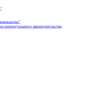
а"
демократии"
но-процесуального законодательства