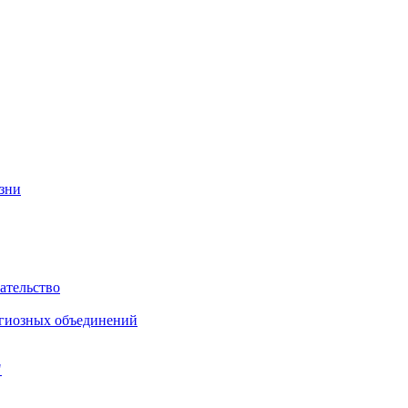
изни
ательство
игиозных объединений
"