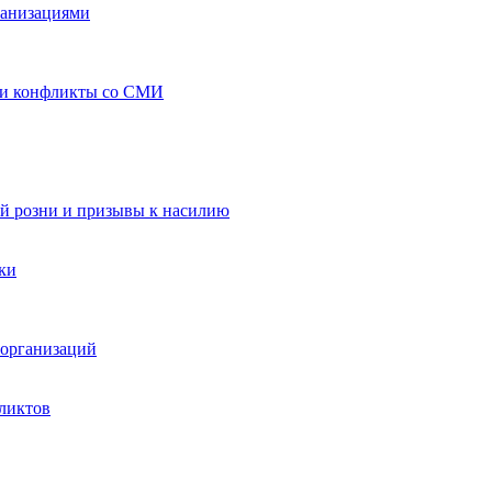
ганизациями
 и конфликты со СМИ
й розни и призывы к насилию
ки
организаций
ликтов