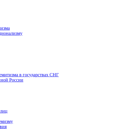
лизма
ционализму
емитизма в государствах СНГ
нной России
 лиц
емизму
вия