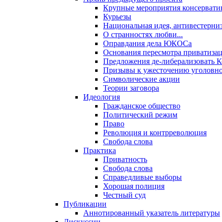
Крупные мероприятия консервати
Курьезы
Национальная идея, антивестерни
О странностях любви...
Оправдания дела ЮКОСа
Основания пересмотра приватиза
Предложения де-либерализовать 
Призывы к ужесточению уголовног
Символические акции
Теории заговора
Идеология
Гражданское общество
Политический режим
Право
Революция и контрреволюция
Свобода слова
Практика
Приватность
Свобода слова
Справедливые выборы
Хорошая полиция
Честный суд
Публикации
Аннотированный указатель литературы
Дискуссии