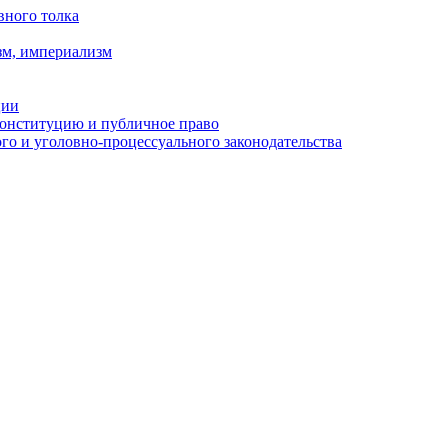
вного толка
зм, империализм
ции
Конституцию и публичное право
о и уголовно-процессуального законодательства