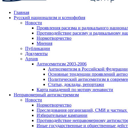
Главная
Русский национализм и ксенофобия
Новости
Проявления расизма и радикального национа
Противодействие расизму и радикальному на
Нормотворчество
Мнения
Публикации
Документы
Архив
Антисемитизм 2003-2006
Антисемитизм в Российской Федерации
Основные тенденции проявлений антис
Политический антисемитизм в совреме
Статьи, доклады, репортажи
Карта нападений по мотиву ненависти
Неправомерный антиэкстремизм
Новости
Нормотворчество
Преследования организаций, СМИ и частных
Избирательные кампании
Противодействие неправомерному антиэкстр
Иные государственные и общественные дейст