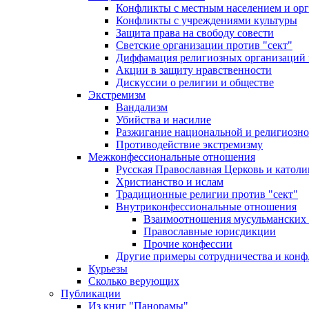
Конфликты с местным населением и ор
Конфликты с учреждениями культуры
Защита права на свободу совести
Светские организации против "сект"
Диффамация религиозных организаций
Акции в защиту нравственности
Дискуссии о религии и обществе
Экстремизм
Вандализм
Убийства и насилие
Разжигание национальной и религиозно
Противодействие экстремизму
Межконфессиональные отношения
Русская Православная Церковь и католи
Христианство и ислам
Традиционные религии против "сект"
Внутриконфессиональные отношения
Взаимоотношения мусульманских 
Православные юрисдикции
Прочие конфессии
Другие примеры сотрудничества и конф
Курьезы
Сколько верующих
Публикации
Из книг "Панорамы"