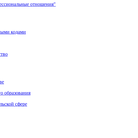
фессиональные отношения"
мыми кодами
ство
ве
го образования
льской сфере