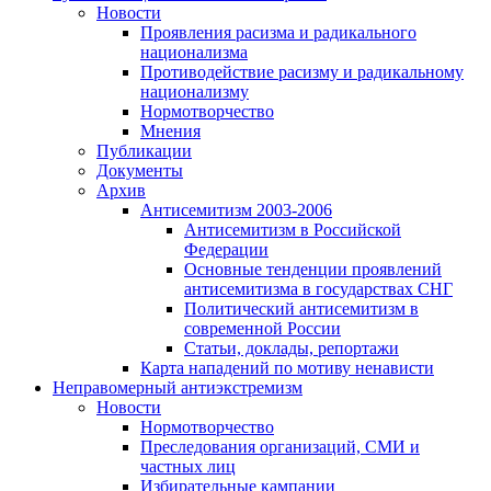
Новости
Проявления расизма и радикального
национализма
Противодействие расизму и радикальному
национализму
Нормотворчество
Мнения
Публикации
Документы
Архив
Антисемитизм 2003-2006
Антисемитизм в Российской
Федерации
Основные тенденции проявлений
антисемитизма в государствах СНГ
Политический антисемитизм в
современной России
Статьи, доклады, репортажи
Карта нападений по мотиву ненависти
Неправомерный антиэкстремизм
Новости
Нормотворчество
Преследования организаций, СМИ и
частных лиц
Избирательные кампании