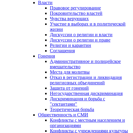
Власти
Правовое регулирование
Покровительство властей
Чувства верующих
Участие в выборах и в политической
жизни
Дискуссии о религии и власти
Дискуссии о религии и праве
Религии и карантин
Соглашения
Гонения
Административное и полицейское
вмешательство
Места для молитвы
Отказ в регистрации и ликвидация
религиозных объединений
Защита от гонений
Негосударственная дискриминация
Дискриминация и борьба с
"сектантами"
Теоретическая борьба
Общественность и СМИ
Конфликты с местным населением и
организациями
Конфликты с учреждениями культуры