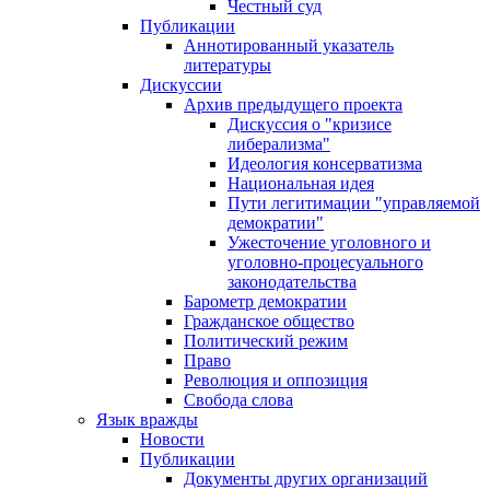
Честный суд
Публикации
Аннотированный указатель
литературы
Дискуссии
Архив предыдущего проекта
Дискуссия о "кризисе
либерализма"
Идеология консерватизма
Национальная идея
Пути легитимации "управляемой
демократии"
Ужесточение уголовного и
уголовно-процесуального
законодательства
Барометр демократии
Гражданское общество
Политический режим
Право
Революция и оппозиция
Свобода слова
Язык вражды
Новости
Публикации
Документы других организаций