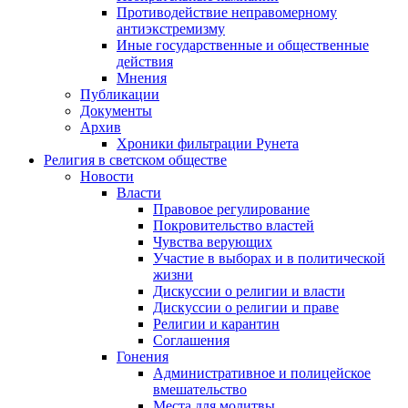
Противодействие неправомерному
антиэкстремизму
Иные государственные и общественные
действия
Мнения
Публикации
Документы
Архив
Хроники фильтрации Рунета
Религия в светском обществе
Новости
Власти
Правовое регулирование
Покровительство властей
Чувства верующих
Участие в выборах и в политической
жизни
Дискуссии о религии и власти
Дискуссии о религии и праве
Религии и карантин
Соглашения
Гонения
Административное и полицейское
вмешательство
Места для молитвы