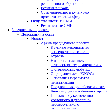
религиозного образования
Религия в школе
Сотрудничество в культурно-
просветительской сфере
Общественность и СМИ
Религиозные СМИ
Завершенные проекты
Демократия в осаде
Новости
Архив предыдущего проекта
Крупные мероприятия
консервативного толка
Курьезы
Национальная идея,
антивестернизм, империализм
О странностях любви...
Оправдания дела ЮКОСа
Основания пересмотра
приватизации
Предложения де-либерализовать
Конституцию и публичное право
Призывы к ужесточению
уголовного и уголовно-
процессуального
законодательства