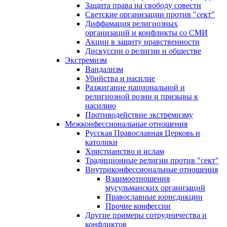
Защита права на свободу совести
Светские организации против "сект"
Диффамация религиозных
организаций и конфликты со СМИ
Акции в защиту нравственности
Дискуссии о религии и обществе
Экстремизм
Вандализм
Убийства и насилие
Разжигание национальной и
религиозной розни и призывы к
насилию
Противодействие экстремизму
Межконфессиональные отношения
Русская Православная Церковь и
католики
Христианство и ислам
Традиционные религии против "сект"
Внутриконфессиональные отношения
Взаимоотношения
мусульманских организаций
Православные юрисдикции
Прочие конфессии
Другие примеры сотрудничества и
конфликтов