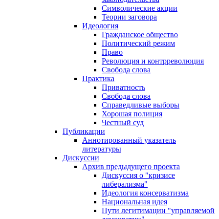
Символические акции
Теории заговора
Идеология
Гражданское общество
Политический режим
Право
Революция и контрреволюция
Свобода слова
Практика
Приватность
Свобода слова
Справедливые выборы
Хорошая полиция
Честный суд
Публикации
Аннотированный указатель
литературы
Дискуссии
Архив предыдущего проекта
Дискуссия о "кризисе
либерализма"
Идеология консерватизма
Национальная идея
Пути легитимации "управляемой