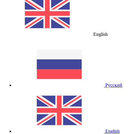
English
Русский
English