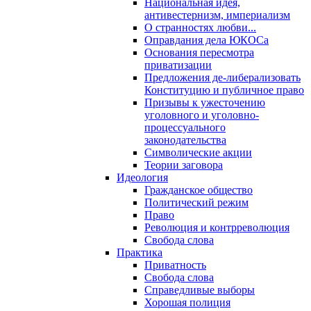
Национальная идея,
антивестернизм, империализм
О странностях любви...
Оправдания дела ЮКОСа
Основания пересмотра
приватизации
Предложения де-либерализовать
Конституцию и публичное право
Призывы к ужесточению
уголовного и уголовно-
процессуального
законодательства
Символические акции
Теории заговора
Идеология
Гражданское общество
Политический режим
Право
Революция и контрреволюция
Свобода слова
Практика
Приватность
Свобода слова
Справедливые выборы
Хорошая полиция