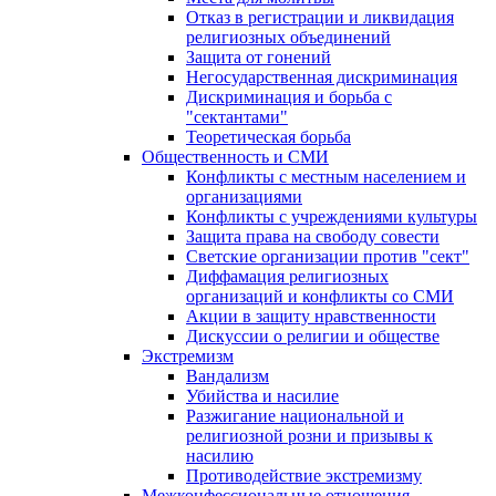
Отказ в регистрации и ликвидация
религиозных объединений
Защита от гонений
Негосударственная дискриминация
Дискриминация и борьба с
"сектантами"
Теоретическая борьба
Общественность и СМИ
Конфликты с местным населением и
организациями
Конфликты с учреждениями культуры
Защита права на свободу совести
Светские организации против "сект"
Диффамация религиозных
организаций и конфликты со СМИ
Акции в защиту нравственности
Дискуссии о религии и обществе
Экстремизм
Вандализм
Убийства и насилие
Разжигание национальной и
религиозной розни и призывы к
насилию
Противодействие экстремизму
Межконфессиональные отношения