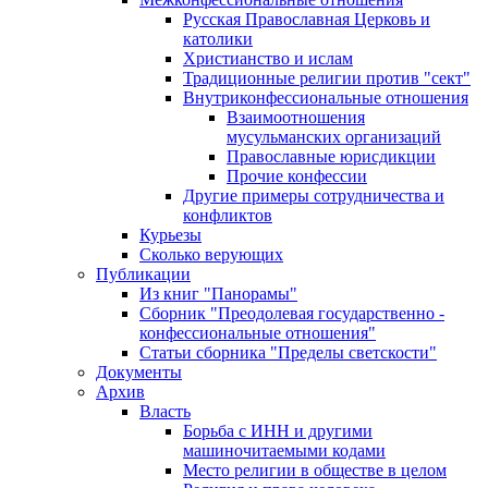
Русская Православная Церковь и
католики
Христианство и ислам
Традиционные религии против "сект"
Внутриконфессиональные отношения
Взаимоотношения
мусульманских организаций
Православные юрисдикции
Прочие конфессии
Другие примеры сотрудничества и
конфликтов
Курьезы
Сколько верующих
Публикации
Из книг "Панорамы"
Сборник "Преодолевая государственно -
конфессиональные отношения"
Статьи сборника "Пределы светскости"
Документы
Архив
Власть
Борьба с ИНН и другими
машиночитаемыми кодами
Место религии в обществе в целом