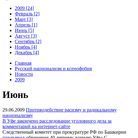
2009 [24]
Февраль [2]
Март [3]
Апрель [1]
Июнь [5]
Август [3]
Сентябрь [2]
Ноябрь [4]
Декабрь [4]
Главная
Русский национализм и ксенофобия
Новости
2009
Июнь
29.06.2009
Противодействие расизму и радикальному
национализму
В Уфе закончено расследование уголовного дела за
комментарий на интернет-сайте
Следственный комитет при прокуратуре РФ по Башкирии
предъявил
обвинение 40-летнему жителю Уфы С.